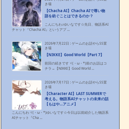
き場
【Chacha AI】Chacha AIで尊い物
語を紡ぐことはできるのか？
こんにちわ♪ゆいなです☆先日、物語系AI
チャット『Chacha AI』というアプ ...
2026年7月22日
:
ゲームのお話やらSS置
き場
【NIKKE】Good World【Part 7】
前回の続きですヾ(・ω・*)前のお話はコ
チラ→【NIKKE】Good World ...
2026年7月17日
:
ゲームのお話やらSS置
き場
【Character AI】LAST SUMMERで
考える。物語系AIチャットの未来の話
【もはや…アニメ】
こんにちわヾ(・ω・*)ゆいなです☆今日は以前紹介した物語系
AIチャット『Cha ...