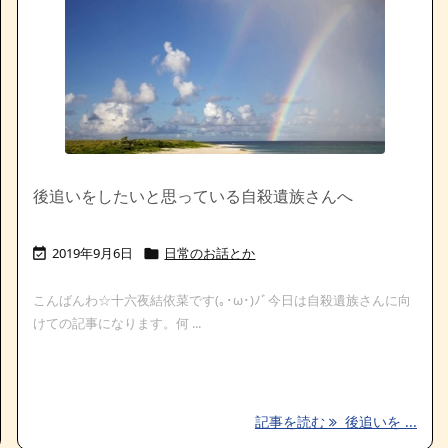
後追いをしたいと思っている自殺遺族さんへ
2019年9月6日
日常のお話とか


こんばんわ☆十六夜結依菜です(｡･ω･)ﾉﾞ今日は自殺遺族さんに向
けての記事になります。何 ...
記事を読む
後追いを ...