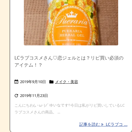
LCラブコスメさん♡恋ジェルとは？リピ買い必須の
アイテム！？
2019年9月10日
メイク・美容


2019年11月23日

こんにちわ(｡･ω･)ﾉﾞゆいなです♡今日は私がリピ買いしているLC
ラブコスメさんの商品。 ...
記事を読む
LCラブコ ...