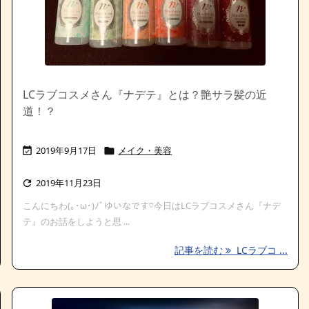
LCラブコスメさん『ナデテ』とは？艶サラ髪の近
道！？
2019年9月17日
メイク・美容


2019年11月23日

こんにちわ(｡･ω･)ﾉﾞゆいなです♡今日はLCラブコスメさん『ナデ
テ』のお話をしようと思 ...
記事を読む
LCラブコ ...