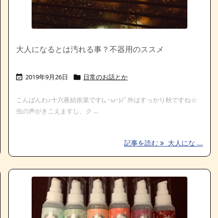
大人になるとは汚れる事？不器用のススメ
2019年9月26日
日常のお話とか


こんばんわ♪十六夜結依菜です(｡･ω･)ﾉﾞ外はすっかり秋ですね☆
虫の声がきこえますし、ク ...
記事を読む
大人にな ...