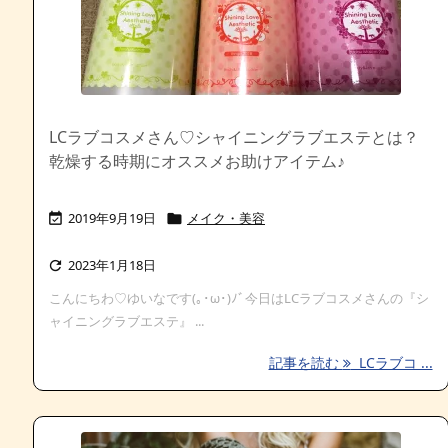
LCラブコスメさん♡シャイニングラブエステとは？
乾燥する時期にオススメお助けアイテム♪
2019年9月19日
メイク・美容


2023年1月18日

こんにちわ♡ゆいなです(｡･ω･)ﾉﾞ今日はLCラブコスメさんの『シ
ャイニングラブエステ』 ...
記事を読む
LCラブコ ...