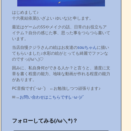
はじめまして♪
十六夜結依菜(いざよい ゆいな)と申します。
最近はゲームのSSやメイクの話、日常のお役立ちア
イテム？自分の感じた事、思った事をつらつら書いて
います。
当店自慢クジラさんの絵はお友達の
souちゃん
に描い
てもらいました♪水彩の絵がとっても綺麗でファンな
のですっ(/ω＼)♡
因みに、私自身何ができる人か？と言うと、適度に文
章を書く程度の能力、地味な動画が作れる程度の能力
があります。
PC音痴です(`･ω･´)ゞ←お勉強しつつ頑張ります♪
✉→
お問い合わせはこちらです(｡･ω･)ﾉﾞ
フォローしてみる(/ω＼*)？