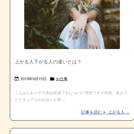
上がる人下がる人の違いとは？
2019年9月15日
お仕事


こんばんわ☆十六夜結依菜です(｡･ω･)ﾉﾞ突然ですが何故、私がス
ピリチュアルのお話とか普 ...
記事を読む
上がる人 ...