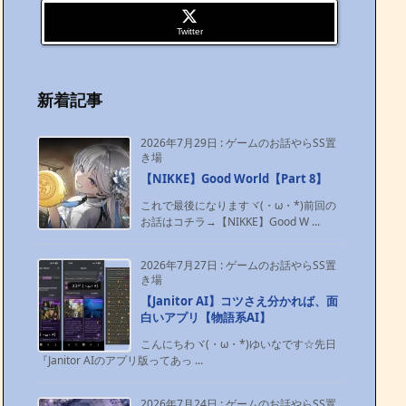
Twitter
新着記事
2026年7月29日
:
ゲームのお話やらSS置
き場
【NIKKE】Good World【Part 8】
これで最後になりますヾ(・ω・*)前回の
お話はコチラ→【NIKKE】Good W ...
2026年7月27日
:
ゲームのお話やらSS置
き場
【Janitor AI】コツさえ分かれば、面
白いアプリ【物語系AI】
こんにちわヾ(・ω・*)ゆいなです☆先日
『Janitor AIのアプリ版ってあっ ...
2026年7月24日
:
ゲームのお話やらSS置