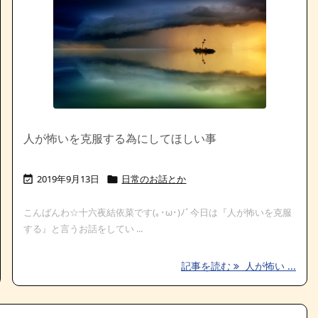
人が怖いを克服する為にしてほしい事
2019年9月13日
日常のお話とか


こんばんわ☆十六夜結依菜です(｡･ω･)ﾉﾞ今日は『人が怖いを克服
する』と言うお話をしてい ...
記事を読む
人が怖い ...