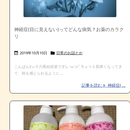
神経症(目に見えない)ってどんな病気？お薬のカラク
リ
2019年10月10日
日常のお話とか


こんばんわ♪十六夜結依菜です(｡･ω･)ﾉﾞちょっと肌寒くなってき
て、秋を感じられるように ...
記事を読む
神経症( ...