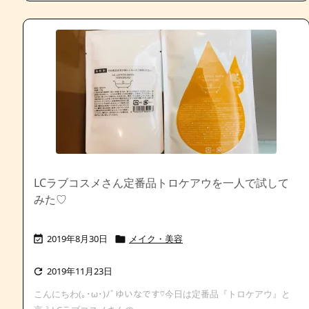
LCラブコスメさん定番品トロケアウを一人で試して
みた♡
2019年8月30日
メイク・美容


2019年11月23日

こんにちわ(｡･ω･)ﾉﾞゆいなです♡今日は定番品『トロケアウ』と