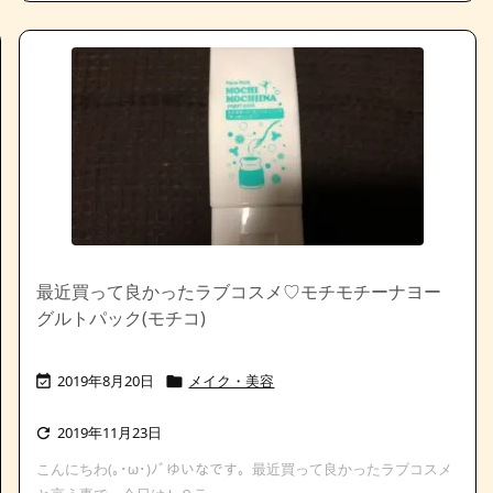
最近買って良かったラブコスメ♡モチモチーナヨー
グルトパック(モチコ)
2019年8月20日
メイク・美容


2019年11月23日

こんにちわ(｡･ω･)ﾉﾞゆいなです。最近買って良かったラブコスメ