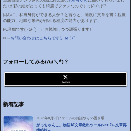
た♪水彩の絵がとっても綺麗でファンなのですっ(/ω＼)♡
因みに、私自身何ができる人か？と言うと、適度に文章を書く程度
の能力、地味な動画が作れる程度の能力があります。
PC音痴です(`･ω･´)ゞ←お勉強しつつ頑張ります♪
✉→
お問い合わせはこちらです(｡･ω･)ﾉﾞ
フォローしてみる(/ω＼*)？
Twitter
新着記事
2026年8月9日
:
ゲームのお話やらSS置き場
がっちゃんこ。物語AI文章救出ツール(ver.2)─文章再
構築版─