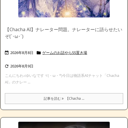
【Chacha AI】ナレーター問題。ナレーターに語らせたい
ぞ(`･ω･´)ゞ
2026年8月8日
ゲームのお話やらSS置き場


2026年8月9日

こんにちわ♪ゆいなですヾ(・ω・*)今日は物語系AIチャット「Chacha
AI」のナレー ...
記事を読む
【Chacha ...