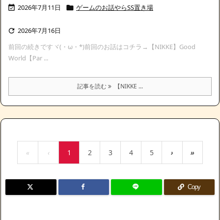
2026年7月11日
ゲームのお話やらSS置き場


2026年7月16日

前回の続きですヾ(・ω・*)前回のお話はコチラ→【NIKKE】Good
World【Par ...
記事を読む
【NIKKE ...
«
‹
1
2
3
4
5
›
»
Copy