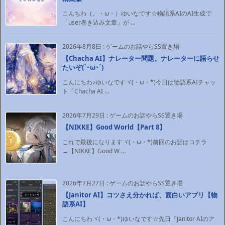
こんちわ（。・ω・）ゆいなです☆物語系AIのAI生成で
「user巻き込み文章」が ...
2026年8月8日
:
ゲームのお話やらSS置き場
【Chacha AI】ナレーター問題。ナレーターに語らせ
たいぞ(`･ω･´)ゞ
こんにちわ♪ゆいなですヾ(・ω・*)今日は物語系AIチャッ
ト「Chacha AI ...
2026年7月29日
:
ゲームのお話やらSS置き場
【NIKKE】Good World【Part 8】
これで最後になりますヾ(・ω・*)前回のお話はコチラ
→【NIKKE】Good W ...
2026年7月27日
:
ゲームのお話やらSS置き場
【Janitor AI】コツさえ分かれば、面白いアプリ【物
語系AI】
こんにちわヾ(・ω・*)ゆいなです☆先日『Janitor AIのア