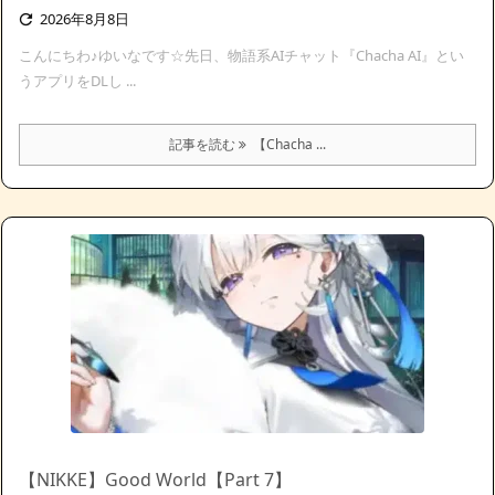
2026年8月8日

こんにちわ♪ゆいなです☆先日、物語系AIチャット『Chacha AI』とい
うアプリをDLし ...
記事を読む
【Chacha ...
【NIKKE】Good World【Part 7】