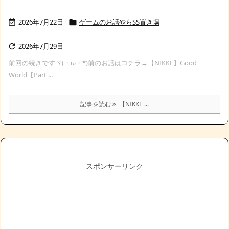
2026年7月22日
ゲームのお話やらSS置き場


2026年7月29日

前回の続きですヾ(・ω・*)前のお話はコチラ→【NIKKE】Good
World【Part ...
記事を読む
【NIKKE ...
スポンサーリンク