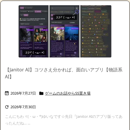
【Janitor AI】コツさえ分かれば、面白いアプリ【物語系
AI】
2026年7月27日
ゲームのお話やらSS置き場


2026年7月30日

こんにちわヾ(・ω・*)ゆいなです☆先日『Janitor AIのアプリ版ってあ
ったんだね… ...