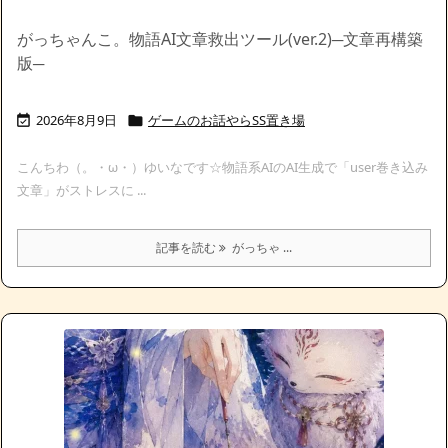
がっちゃんこ。物語AI文章救出ツール(ver.2)─文章再構築
版─
2026年8月9日
ゲームのお話やらSS置き場


こんちわ（。・ω・）ゆいなです☆物語系AIのAI生成で「user巻き込み
文章」がストレスに ...
記事を読む
がっちゃ ...