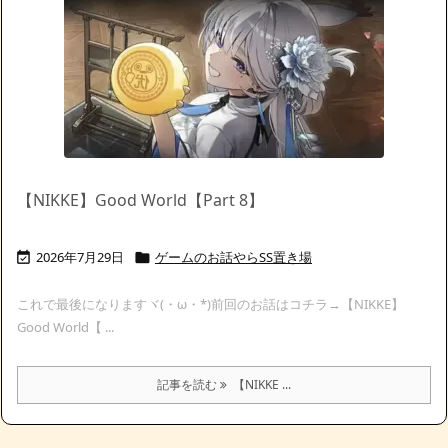
【NIKKE】Good World【Part 8】
2026年7月29日
ゲームのお話やらSS置き場


これで最後になりますヾ(・ω・*)前回のお話はコチラ→【NIKKE】
Good World【 ...
記事を読む
【NIKKE ...