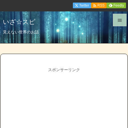

Twitter
Feedly
RSS
いざ☆スピ


見えない世界のお話
メニュ

サイド

前へ
スポンサーリンク

次へ

検索