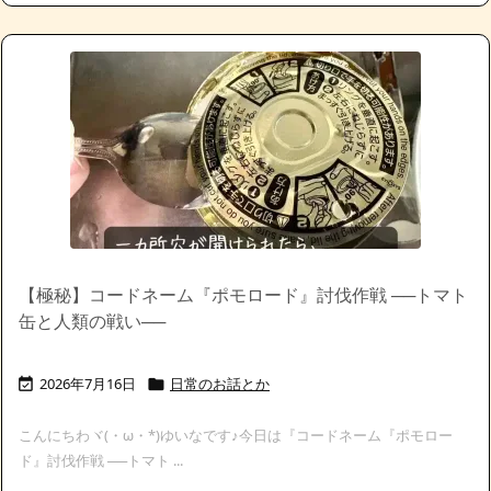
【極秘】コードネーム『ポモロード』討伐作戦 ──トマト
缶と人類の戦い──
2026年7月16日
日常のお話とか


こんにちわヾ(・ω・*)ゆいなです♪今日は『コードネーム『ポモロー
ド』討伐作戦 ──トマト ...