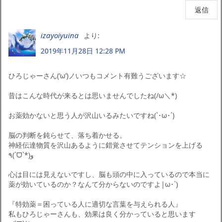
返信
izayoiyuina
より:
2019年11月28日 12:28 PM
ひろじゃーさん(‘ω’)ノいつもコメント有難うございます☆
昔はこんな時代が来るとは思いませんでしたね(/ω＼*)
お薬効かないと思う人が沢山いるみたいですね(`･ω･´)ゞ
脳の判断を鈍らせて、落ち着かせる。
神経伝達物質を沢山あるように錯覚させてテンションを上げる
٩(ˊᗜˋ*)و
心は目には見えないですし、脳も頭の中に入っているので本当に
薬が効いているのか？なんて分からないのですよ|ω･`)
『特効薬＝困っている人に適切な言葉を与えられる人』
私もひろじゃーさんも、効果は良く分かっていると思います