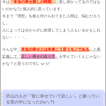
今は
『
本当の幸せ探しの時期
』
に差し掛かってるのではな
いのかな?と個人的に思っています。
今まで『理想』を植え付けられてきた人間は、悩むだろう
し。
人によっては分からずに絶望してしまう人もいるかもしれ
ない・・・・。
そんな中
『
本当の幸せとは本来こう言うモノである
』と再
定義して『
正しい幸せの在り方
』
を学んでいくんじゃない
かな？と思うのです(｡･ω･)ﾉﾞ
沢山の人が『皆に幸せでいて欲しい』と願ってい
る世の中になった(/ω＼*)