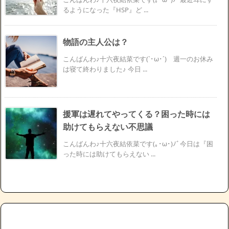
るようになった『HSP』ど ...
物語の主人公は？
こんばんわ♪十六夜結菜です(`･ω･´)ゞ週一のお休み
は寝て終わりました♪ 今日 ...
援軍は遅れてやってくる？困った時には
助けてもらえない不思議
こんばんわ♪十六夜結依菜です(｡･ω･)ﾉﾞ今日は『困
った時には助けてもらえない ...