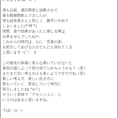
僕も以前、適応障害と診断されて、
薬を数種類飲んでましたが、
僕も結依菜さんと同じく、勝手にやめて
しまいました(*´艸`*)
実際、薬で効果があったと感じる事は
出来ませんでしたね〜。
これからの時代は、心に「言葉の薬」
を処方してあげる人がどんどん現れてくる
と思いますヽ(´▽｀)/
この進化の加速に皆んな着いていかないと
進化の波によって切り捨てられちゃうかも？（笑）
まだまだ古い考えの人も多いようですのでね（笑）
新しい考え方、新しい生き方に
変わっていく、変化していく時代に
突入しましたね( ^ω^ )
そういう意味で「アセンション」と
いうのはあると思いますね。
では(・ω・)ゞ