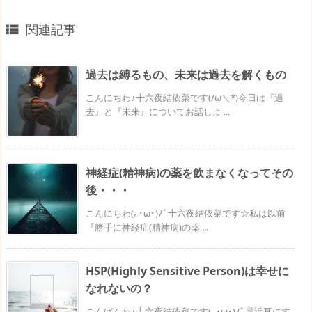
関連記事

過去は縛るもの、未来は過去を解くもの
こんにちわ♪十六夜結依菜です(/ω＼*)今日は『過
去』と『未来』についてお話しよ ...
神経症(精神病)の薬を飲まなくなってその
後・・・
こんにちわ(｡･ω･)ﾉﾞ十六夜結依菜です☆私は以前
『勝手に神経症(精神病)の薬 ...
HSP(Highly Sensitive Person)は幸せに
なれないの？
こんばんわ♪十六夜結依菜です(｡･ω･)ﾉﾞ最近耳にす