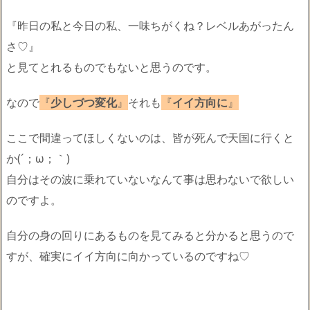
『昨日の私と今日の私、一味ちがくね？レベルあがったん
さ♡』
と見てとれるものでもないと思うのです。
なので
『
少しづつ変化
』
それも
『
イイ方向に
』
ここで間違ってほしくないのは、皆が死んで天国に行くと
か(´；ω；｀)
自分はその波に乗れていないなんて事は思わないで欲しい
のですよ。
自分の身の回りにあるものを見てみると分かると思うので
すが、確実にイイ方向に向かっているのですね♡