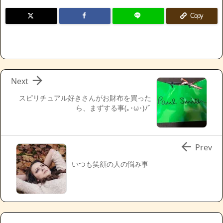
Copy

Next
スピリチュアル好きさんがお財布を買った
ら、まずする事(｡･ω･)ﾉﾞ

Prev
いつも笑顔の人の悩み事