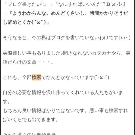
『ブログ書きたい!!』→『なにすればいいんだ？Σ(‘ω’ﾉ)ﾉ』
→『
ようわからんな。めんどくさいし、時間かかりそうだ
し辞めとくか( ˘ω˘ )
』
そうなると、今の私はブログを書いていないわけです|ω･`)
実際難しい事もありました♪聞きなれないカタカナやら、英
語だらけの文章・・・。
これも、全部
検索
でなんとかなっています(`･ω･´)ゞ
自分の必要な情報を沢山作ってくれている人たちがいま
す。
もちろん良い情報ばかりではないです。悪い事も検索すれ
ばいくらでも出てきます。
それを選ぶのは自分自身。