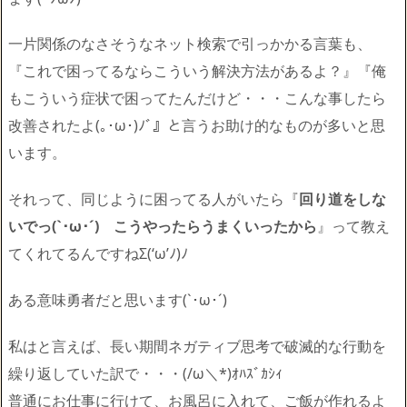
一片関係のなさそうなネット検索で引っかかる言葉も、
『これで困ってるならこういう解決方法があるよ？』『俺
もこういう症状で困ってたんだけど・・・こんな事したら
改善されたよ(｡･ω･)ﾉﾞ』と言うお助け的なものが多いと思
います。
それって、同じように困ってる人がいたら『
回り道をしな
いでっ(`･ω･´)ゞこうやったらうまくいったから
』って教え
てくれてるんですねΣ(‘ω’ﾉ)ﾉ
ある意味勇者だと思います(`･ω･´)ゞ
私はと言えば、長い期間ネガティブ思考で破滅的な行動を
繰り返していた訳で・・・(/ω＼*)ｵﾊｽﾞｶｼｨ
普通にお仕事に行けて、お風呂に入れて、ご飯が作れるよ