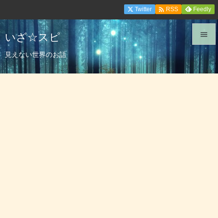

Twitter
Feedly
RSS
いざ☆スピ


見えない世界のお話
メニュ

サイド

前へ

次へ

検索