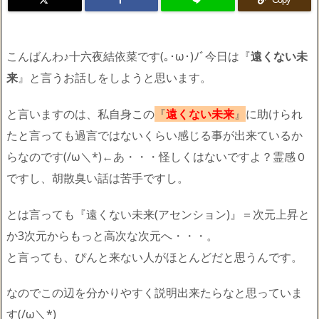
こんばんわ♪十六夜結依菜です(｡･ω･)ﾉﾞ今日は『
遠くない未
来
』と言うお話しをしようと思います。
と言いますのは、私自身この
『
遠くない未来
』
に助けられ
たと言っても過言ではないくらい感じる事が出来ているか
らなのです(/ω＼*)←あ・・・怪しくはないですよ？霊感０
ですし、胡散臭い話は苦手ですし。
とは言っても『遠くない未来(アセンション)』＝次元上昇と
か3次元からもっと高次な次元へ・・・。
と言っても、ぴんと来ない人がほとんどだと思うんです。
なのでこの辺を分かりやすく説明出来たらなと思っていま
す(/ω＼*)