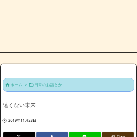
ホーム
>
日常のお話とか


遠くない未来
2019年11月28日

Copy