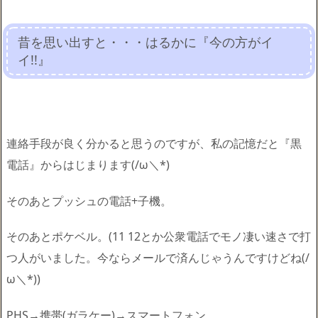
昔を思い出すと・・・はるかに『今の方がイ
イ!!』
連絡手段が良く分かると思うのですが、私の記憶だと『黒
電話』からはじまります(/ω＼*)
そのあとプッシュの電話+子機。
そのあとポケベル。(11 12とか公衆電話でモノ凄い速さで打
つ人がいました。今ならメールで済んじゃうんですけどね(/
ω＼*))
PHS→携帯(ガラケー)→スマートフォン