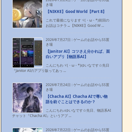
き場
【NIKKE】Good World【Part 8】
これで最後になりますヾ(・ω・*)前回の
お話はコチラ→【NIKKE】Good W ...
2026年7月27日
:
ゲームのお話やらSS置
き場
【Janitor AI】コツさえ分かれば、面
白いアプリ【物語系AI】
こんにちわヾ(・ω・*)ゆいなです☆先日
『Janitor AIのアプリ版ってあっ ...
2026年7月24日
:
ゲームのお話やらSS置
き場
【Chacha AI】Chacha AIで尊い物
語を紡ぐことはできるのか？
こんにちわ♪ゆいなです☆先日、物語系AI
チャット『Chacha AI』というアプ ...
2026年7月22日
:
ゲームのお話やらSS置