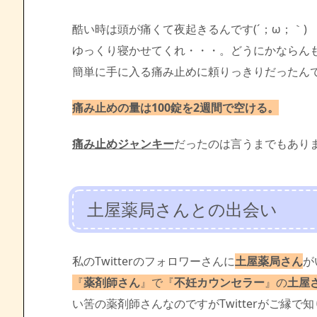
酷い時は頭が痛くて夜起きるんです(´；ω；｀)
ゆっくり寝かせてくれ・・・。どうにかならん
簡単に手に入る痛み止めに頼りっきりだったん
痛み止めの量は100錠を2週間で空ける。
痛み止めジャンキー
だったのは言うまでもありません
土屋薬局さんとの出会い
私のTwitterのフォロワーさんに
土屋薬局さん
が
『
薬剤師さん
』で『
不妊カウンセラー
』の
土屋
い筈の薬剤師さんなのですがTwitterがご縁で