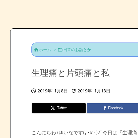
ホーム
>
日常のお話とか


生理痛と片頭痛と私
2019年11月8日
2019年11月13日


Twitter
Facebook
こんにちわ♪ゆいなです(｡･ω･)ﾉﾞ今日は『