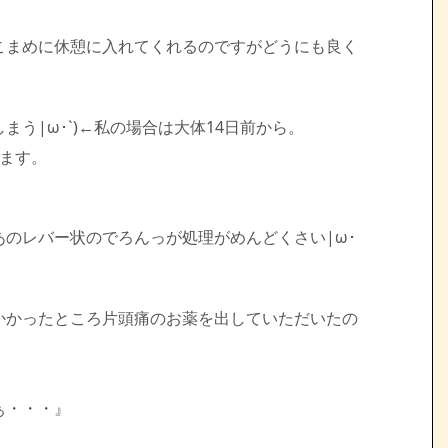
こまめに休憩に入れてくれるのですがどうにも良く
う|ω･`)←私の場合は大体14日前から。
ます。
のレバー状のでろんっが処理がめんどくさい|ω･
かかったところ片頭痛のお薬を出していただいたの
ぁ・・・』