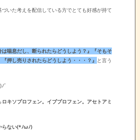
基づいた考えを配信している方でとても好感が持て
分は喘息だし、断られたらどうしよう？』『そもそ
』『押し売りされたらどうしよう・・・？』
と言う
ﾉﾞ
ら
ロキソプロフェン。イブプロフェン。アセトアミ
。
ない(*ﾉωﾉ)