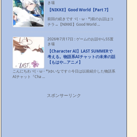
き場
【NIKKE】Good World【Part 7】
前回の続きですヾ(・ω・*)前のお話はコ
チラ→【NIKKE】Good World ...
2026年7月17日
:
ゲームのお話やらSS置
き場
【Character AI】LAST SUMMERで
考える。物語系AIチャットの未来の話
【もはや…アニメ】
こんにちわヾ(・ω・*)ゆいなです☆今日は以前紹介した物語系
AIチャット『Cha ...
スポンサーリンク