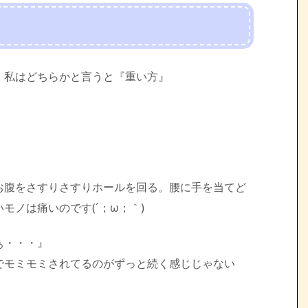
、私はどちらかと言うと『重い方』
お腹をさすりさすりホールを回る。腰に手を当てど
ノは痛いのです(´；ω；｀)
ぁ・・・』
でモミモミされてるのがずっと続く感じじゃない