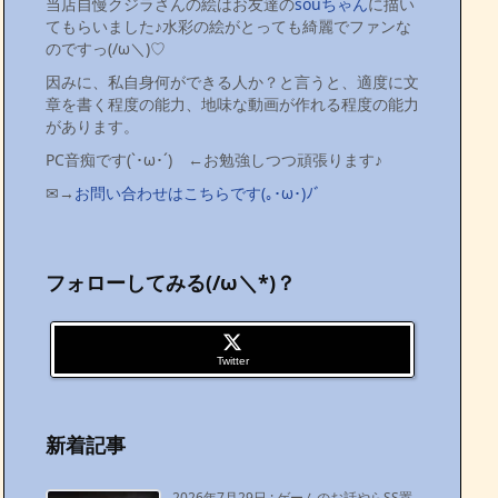
当店自慢クジラさんの絵はお友達の
souちゃん
に描い
てもらいました♪水彩の絵がとっても綺麗でファンな
のですっ(/ω＼)♡
因みに、私自身何ができる人か？と言うと、適度に文
章を書く程度の能力、地味な動画が作れる程度の能力
があります。
PC音痴です(`･ω･´)ゞ←お勉強しつつ頑張ります♪
✉→
お問い合わせはこちらです(｡･ω･)ﾉﾞ
フォローしてみる(/ω＼*)？
Twitter
新着記事
2026年7月29日
:
ゲームのお話やらSS置