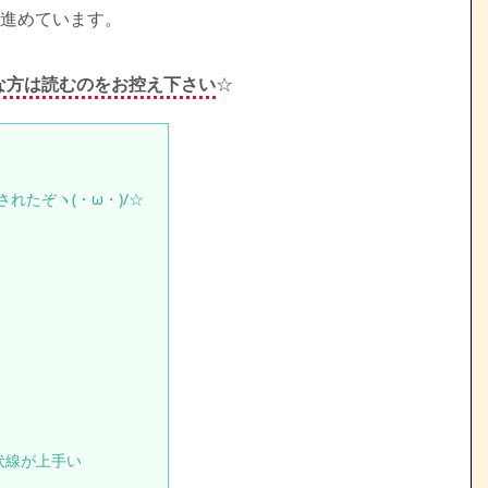
まで進めています。
な方は読むのをお控え下さい
☆
リースされたぞヽ(・ω・)/☆
の伏線が上手い