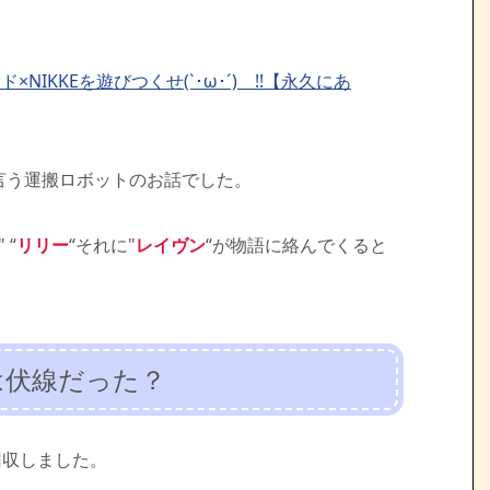
レード×NIKKEを遊びつくせ(`･ω･´)ゞ!!【永久にあ
言う運搬ロボットのお話でした。
" “
リリー
“それに"
レイヴン
“が物語に絡んでくると
ENDは伏線だった？
を回収しました。