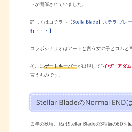
トが開催されていました。
詳しくはコチラ→
【Stella Blade】ステラ ブ
れ・・・】
コラボシナリオはアートと言う女の子とコムと
そこに
ゲートキーパー
が出現して"
イヴ
" “
アダム
言うものです。
Stellar BladeのNormal 
去年の秋頃、私はStellar Bladeの3種類のED