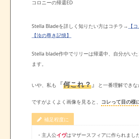
コロニーの帰還ED
Stella Bladeを詳しく知りたい方はコチラ→
【コ
【汝の尊き記憶】
Stella blade作中でリリーは帰還中、自分が
ます。
『
何これ？
』
いや、私も
と一番理解できな
ですがよくよく画像を見ると、
コレって目の様
補足程度に
・主人公
イヴ
はマザースフィアに作られまし