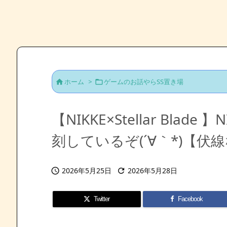
ホーム
>
ゲームのお話やらSS置き場


【NIKKE×Stellar Bla
刻しているぞ(´∀｀*)【伏
2026年5月25日
2026年5月28日


Twitter
Facebook