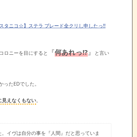
スタニコ☆】ステラ ブレード全クリし申したっ!!
『
何あれっ!?
』
いたコロニーを目にすると
と言い
かったEDでした。
に見えなくもない
。
た。イヴは自分の事を『人間』だと思っていま