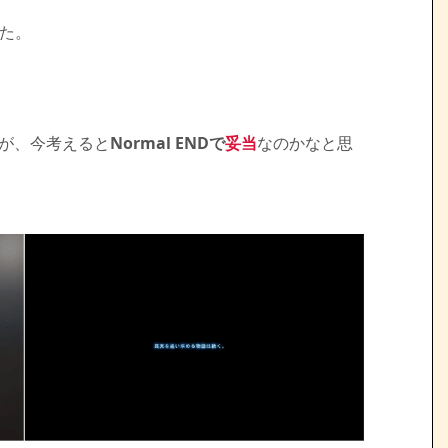
た。
が、今考えると
Normal ENDで
妥当
なのかなと思