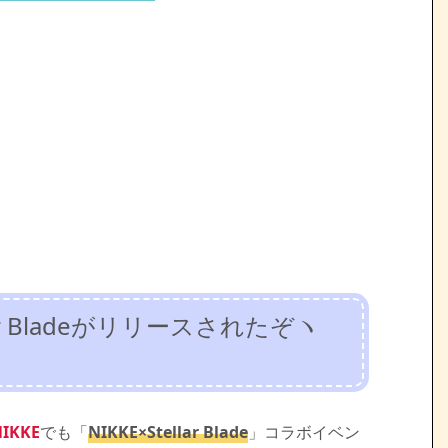
llar Bladeがリリースされたぞヽ
IKKE
でも「
NIKKE×Stellar Blade
」コラボイベン