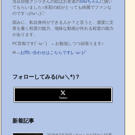
当店自慢クジラさんの絵はお友達の
souちゃん
に描い
てもらいました♪水彩の絵がとっても綺麗でファンな
のですっ(/ω＼)♡
因みに、私自身何ができる人か？と言うと、適度に文
章を書く程度の能力、地味な動画が作れる程度の能力
があります。
PC音痴です(`･ω･´)ゞ←お勉強しつつ頑張ります♪
✉→
お問い合わせはこちらです(｡･ω･)ﾉﾞ
フォローしてみる(/ω＼*)？
Twitter
新着記事
2026年7月29日
:
ゲームのお話やらSS置