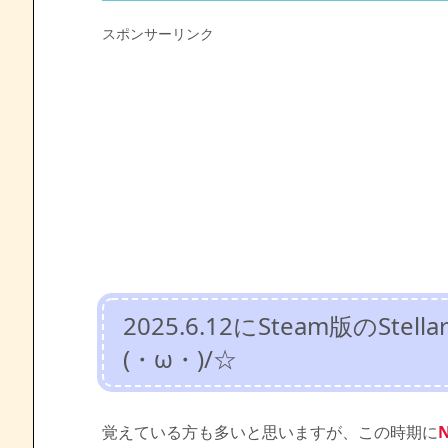
スポンサーリンク
2025.6.12にSteam版のSte
(・ω・)/☆
覚えている方も多いと思いますが、この時期に
N