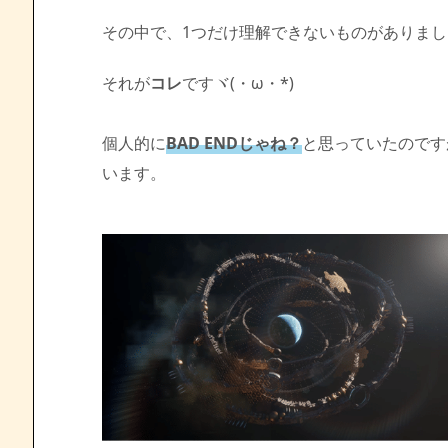
その中で、1つだけ理解できないものがありまし
それが
コレ
ですヾ(・ω・*)
個人的に
BAD ENDじゃね？
と思っていたのです
います。