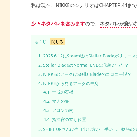
私は現在、NIKKEのシナリオはCHAPTER.44
少々ネタバレを含みます
ので、
ネタバレが嫌い
もくじ
1.
2025.6.12にSteam版のStellar Bladeがリ
2.
Stellar BladeのNormal ENDは伏線だった？
3.
NIKKEのアークはStella Bladeのコロニー説？
4.
NIKKEから見るアークの中身
4.1.
十戒の石板
4.2.
マナの壺
4.3.
アロンの杖
4.4.
指揮官の立ち位置
5.
SHIFT UPさんは売り出し方が上手いし、物語