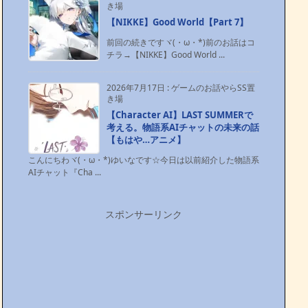
き場
【NIKKE】Good World【Part 7】
前回の続きですヾ(・ω・*)前のお話はコ
チラ→【NIKKE】Good World ...
2026年7月17日
:
ゲームのお話やらSS置
き場
【Character AI】LAST SUMMERで
考える。物語系AIチャットの未来の話
【もはや…アニメ】
こんにちわヾ(・ω・*)ゆいなです☆今日は以前紹介した物語系
AIチャット『Cha ...
スポンサーリンク