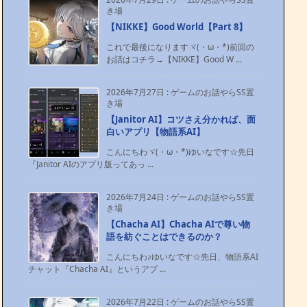
き場
【NIKKE】Good World【Part 8】
これで最後になりますヾ(・ω・*)前回の
お話はコチラ→【NIKKE】Good W ...
2026年7月27日
:
ゲームのお話やらSS置
き場
【Janitor AI】コツさえ分かれば、面
白いアプリ【物語系AI】
こんにちわヾ(・ω・*)ゆいなです☆先日
『Janitor AIのアプリ版ってあっ ...
2026年7月24日
:
ゲームのお話やらSS置
き場
【Chacha AI】Chacha AIで尊い物
語を紡ぐことはできるのか？
こんにちわ♪ゆいなです☆先日、物語系AI
チャット『Chacha AI』というアプ ...
2026年7月22日
:
ゲームのお話やらSS置