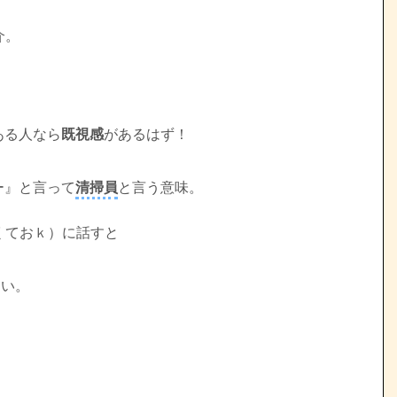
介。
ある人なら
既視感
があるはず！
ター』と言って
清掃員
と言う意味。
くておｋ）に話すと
らい。