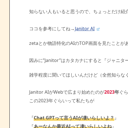
知らない人もいると思うので、ちょっとだけ紹
ココを参考にしてね→
Janitor AI
zetaとか物語特化のAIのTOP画面を見たことが
因みに”Janitor”はカタカナにすると『ジャニ
雑学程度に聞いてほしいんだけど（全然知らな
Janitor AIがWebで広まり始めたのが
2023
年
ぐ
この2023年ぐらいって私たちが
『
Chat GPTって言うAIが凄いらしいよ？
』
『
あーなんか最近AIって凄いらしいよね
』