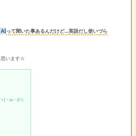
 AI
って聞いた事あるんだけど…英語だし使いづら
と思います☆
(・ω・)/☆