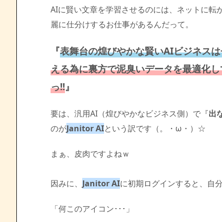
AIに賢い文章を学習させるのには、ネットに転
麗に仕分けするお仕事があるんだって。
『
表舞台の煌びやかな賢いAIビジネスは
える為に裏方で泥臭いデータを最適化し
っ!!
』
要は、汎用AI（煌びやかなビジネス側）で『
出
のが
Janitor AI
という訳です（。・ω・）☆
まぁ、皮肉ですよねｗ
因みに、
Janitor AI
に初期ログインすると、自分
「何このアイコン･･･」