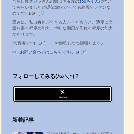
当店自慢クジラさんの絵はお友達の
souちゃん
に描い
てもらいました♪水彩の絵がとっても綺麗でファンな
のですっ(/ω＼)♡
因みに、私自身何ができる人か？と言うと、適度に文
章を書く程度の能力、地味な動画が作れる程度の能力
があります。
PC音痴です(`･ω･´)ゞ←お勉強しつつ頑張ります♪
✉→
お問い合わせはこちらです(｡･ω･)ﾉﾞ
フォローしてみる(/ω＼*)？
Twitter
新着記事
2026年8月8日
:
ゲームのお話やらSS置き