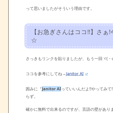
って思いましたがそういう理由です。
【お急ぎさんはココ!!】さぁ!
☆
さっきもリンクを貼りましたが、もう一回ヾ(・ω
ココを参考にしてね→
Janitor AI
因みに『
Janitor AI
っていいんだよ!!やってみ
らず。
確かに無料で出来るのですが、言語の壁があり