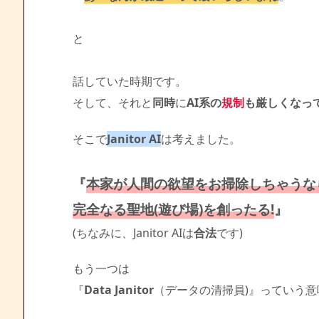
と
話していた時期です。
そして、それと
同時
に
AI系の
規制
も厳しくなっ
そこで
Janitor AI
は考えました。
『
本家が人間の欲望をお掃除しちゃうな
完全なる聖地(遊び場)を創ったる!
』
(ちなみに、Janitor AIは
合法
です)
もう一つは
『
Data Janitor
（データの清掃員)』っていう