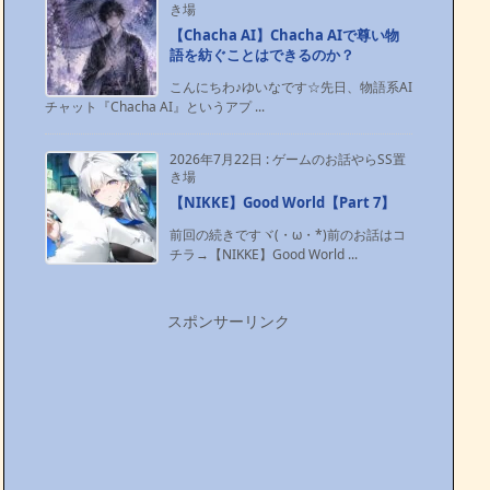
き場
【Chacha AI】Chacha AIで尊い物
語を紡ぐことはできるのか？
こんにちわ♪ゆいなです☆先日、物語系AI
チャット『Chacha AI』というアプ ...
2026年7月22日
:
ゲームのお話やらSS置
き場
【NIKKE】Good World【Part 7】
前回の続きですヾ(・ω・*)前のお話はコ
チラ→【NIKKE】Good World ...
スポンサーリンク