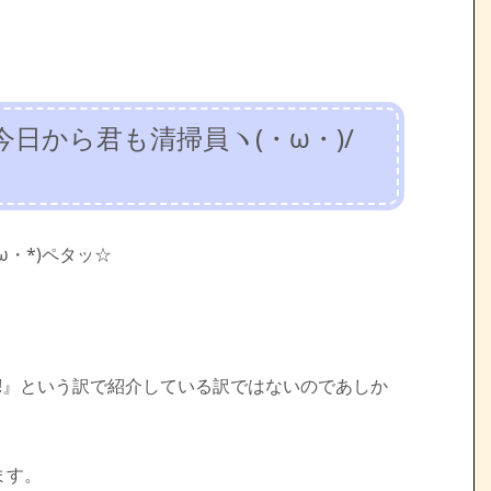
今日から君も清掃員ヽ(・ω・)/
・*)ペタッ☆
て!!』という訳で紹介している訳ではないのであしか
ます。