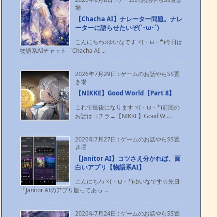
場
【Chacha AI】ナレーター問題。ナレ
ーターに語らせたいぞ(`･ω･´)ゞ
こんにちわ♪ゆいなですヾ(・ω・*)今日は
物語系AIチャット「Chacha AI ...
2026年7月29日
:
ゲームのお話やらSS置
き場
【NIKKE】Good World【Part 8】
これで最後になりますヾ(・ω・*)前回の
お話はコチラ→【NIKKE】Good W ...
2026年7月27日
:
ゲームのお話やらSS置
き場
【Janitor AI】コツさえ分かれば、面
白いアプリ【物語系AI】
こんにちわヾ(・ω・*)ゆいなです☆先日
『Janitor AIのアプリ版ってあっ ...
2026年7月24日
:
ゲームのお話やらSS置