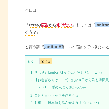
今日は
『
zetaの
広告
から
逃げたい
』もしくは『
Janitor
そう？
』
と言う訳で
Janitor AI
について語っていきたい
もくじ
1.
そもそもJanitor AIってなんぞや？(。・ω・)
2.
【お急ぎさんはココ!!】さぁ!今日から君も清掃員ヽ
2.0.1.
一番めんどくさかった事
3.
自分と言うキャラを作ろう☆
4.
お相手に日本語を話させよう！ヾ(・ω・*)