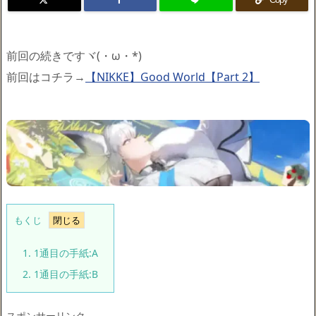
前回の続きですヾ(・ω・*)
前回はコチラ→
【NIKKE】Good World【Part 2】
もくじ
1.
1通目の手紙:A
2.
1通目の手紙:B
スポンサーリンク