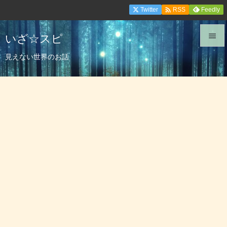

Twitter
Feedly
RSS
いざ☆スピ


見えない世界のお話
メニュ

サイド

前へ

次へ

検索