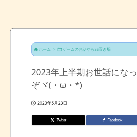
ホーム
>
ゲームのお話やらSS置き場


2023年上半期お世話に
ぞヾ(・ω・*)
2023年5月23日

Twitter
Facebook