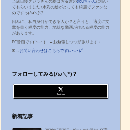
当店自慢クジラさんの絵はお友達の
souちゃん
に描い
てもらいました♪水彩の絵がとっても綺麗でファンな
のですっ(/ω＼)♡
因みに、私自身何ができる人か？と言うと、適度に文
章を書く程度の能力、地味な動画が作れる程度の能力
があります。
PC音痴です(`･ω･´)ゞ←お勉強しつつ頑張ります♪
✉→
お問い合わせはこちらです(｡･ω･)ﾉﾞ
フォローしてみる(/ω＼*)？
Twitter
新着記事
2026年7月29日
:
ゲームのお話やらSS置