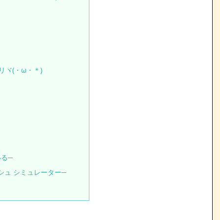
ヾ(・ω・＊)
いる─
ォッシュ シミュレーター─