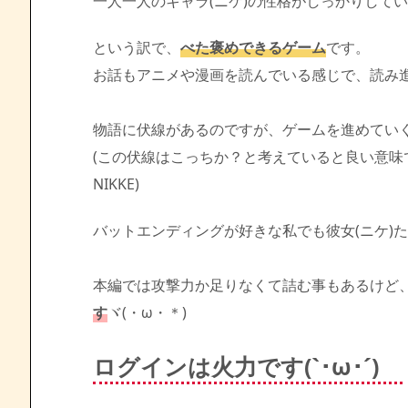
一人一人のキャラ(ニケ)の性格がしっかりして
という訳で、
べた褒めできるゲーム
です。
お話もアニメや漫画を読んでいる感じで、読み進め
物語に伏線があるのですが、ゲームを進めてい
(この伏線はこっちか？と考えていると良い意
NIKKE)
バットエンディングが好きな私でも彼女(ニケ)
本編では攻撃力か足りなくて詰む事もあるけど
す
ヾ(・ω・＊)
ログインは火力です(`･ω･´)ゞ