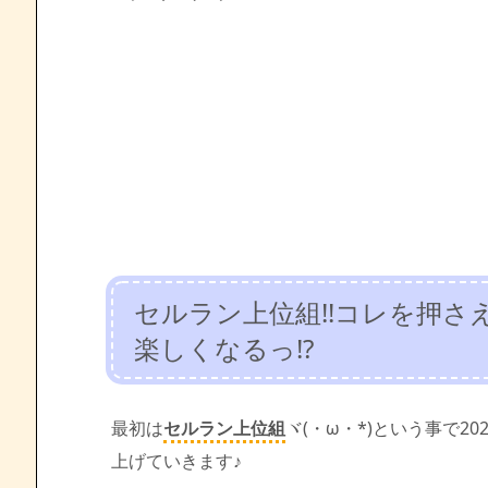
セルラン上位組!!コレを押
楽しくなるっ!?
最初は
セルラン上位組
ヾ(・ω・*)という事で202
上げていきます♪