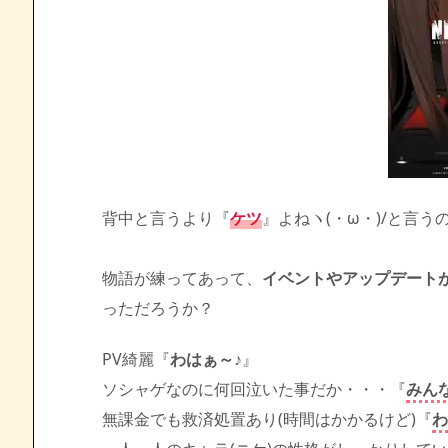
背中と言うより『
ケツ
』よねヽ(・ω・)/と言う
物語が練ってあって、
イベントやアップデート
っただろうか？
PV綺麗『
わはぁ～♪
』
ソシャゲなのに何回泣いた事だか・・・『
みん
無課金でも救済処置あり(時間はかかるけど)『
わ