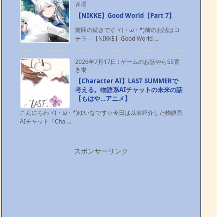
き場
【NIKKE】Good World【Part 7】
前回の続きですヾ(・ω・*)前のお話はコ
チラ→【NIKKE】Good World ...
2026年7月17日
:
ゲームのお話やらSS置
き場
【Character AI】LAST SUMMERで
考える。物語系AIチャットの未来の話
【もはや…アニメ】
こんにちわヾ(・ω・*)ゆいなです☆今日は以前紹介した物語系
AIチャット『Cha ...
スポンサーリンク