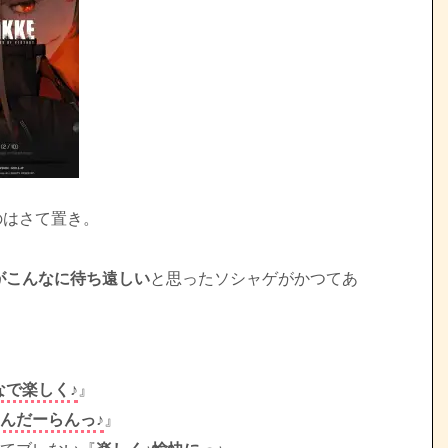
のはさて置き。
がこんなに待ち遠しい
と思ったソシャゲがかつてあ
なで楽しく♪
』
んだーらんっ♪
』