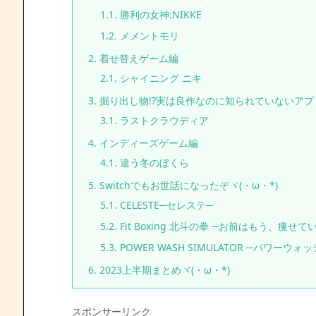
1.1.
勝利の女神:NIKKE
1.2.
メメントモリ
2.
着せ替えゲーム編
2.1.
シャイニング ニキ
3.
掘り出し物!?実は良作なのに知られていないアプリ
3.1.
ラストクラウディア
4.
インディーズゲーム編
4.1.
違う冬のぼくら
5.
Switchでもお世話になったぞヾ(・ω・*)
5.1.
CELESTE─セレステ─
5.2.
Fit Boxing 北斗の拳 ─お前はもう、痩せて
5.3.
POWER WASH SIMULATOR ─パワーウ
6.
2023上半期まとめヾ(・ω・*)
スポンサーリンク