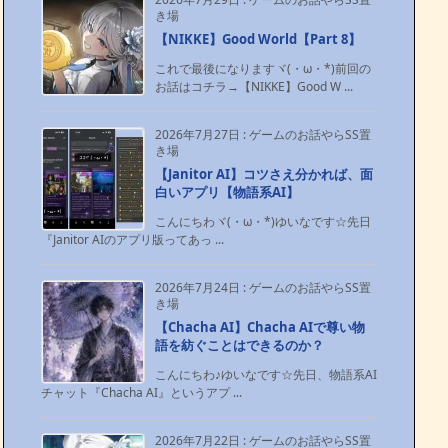
き場
【NIKKE】Good World【Part 8】
これで最後になりますヾ(・ω・*)前回の
お話はコチラ→【NIKKE】Good W ...
2026年7月27日
:
ゲームのお話やらSS置
き場
【Janitor AI】コツさえ分かれば、面
白いアプリ【物語系AI】
こんにちわヾ(・ω・*)ゆいなです☆先日
『Janitor AIのアプリ版ってあっ ...
2026年7月24日
:
ゲームのお話やらSS置
き場
【Chacha AI】Chacha AIで尊い物
語を紡ぐことはできるのか？
こんにちわ♪ゆいなです☆先日、物語系AI
チャット『Chacha AI』というアプ ...
2026年7月22日
:
ゲームのお話やらSS置