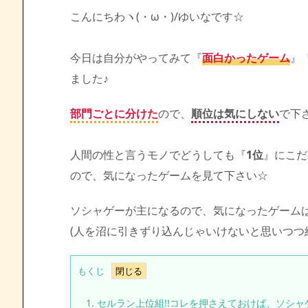
こんにちわヽ(・ω・)/ゆいなです☆
今日は自分がやってみて『
面白かったゲーム
』
ました♪
部門ごとに分けた
ので、
順位は気にしない
で下さ
人間の性と言うモノでどうしても『
1位
』にこだ
ので、気になったゲームを見て下さい☆
ソシャゲーが主になるので、気になったゲーム
(人を沼に引きずり込んじゃいけないと思いつつ
もくじ
1.
セルラン上位組!!コレを押さえておけば、ソシャ