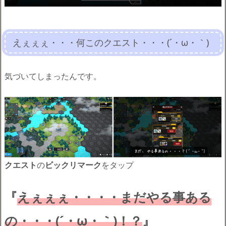
えぇぇぇ・・・何このクエスト・・・(´・ω・｀)
気づいてしまったんです。
クエスト
の
ビックリマーク
をタップ
『
えぇぇぇ・・・・まだやる事ある
の・・・(´・ω・｀)！？
』