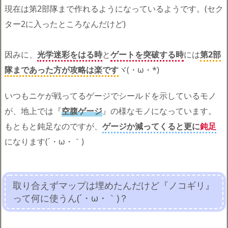
現在は第2部隊まで作れるようになっているようです。(セク
ター2に入ったところなんだけど)
因みに、
光学迷彩をはる時
と
ゲートを突破する時
には
第2部
隊まであった方が攻略は楽です
ヾ(・ω・*)
いつもニケが戦ってるゲージでシールドを示しているモノ
が、地上では『
空腹ゲージ
』の様なモノになっています。
もともと鈍足なのですが、
ゲージか減ってくると更に
鈍足
になります(´・ω・｀)
取り合えずマップは埋めたんだけど『ノコギリ』
って何に使うん(´・ω・｀)？