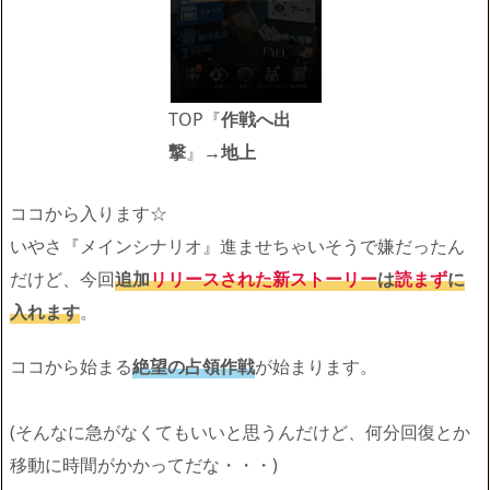
TOP『
作戦へ出
撃
』→
地上
ココから入ります☆
いやさ『メインシナリオ』進ませちゃいそうで嫌だったん
だけど、今回
追加
リリースされた新ストーリー
は
読まず
に
入れます
。
ココから始まる
絶望の占領作戦
が始まります。
(そんなに急がなくてもいいと思うんだけど、何分回復とか
移動に時間がかかってだな・・・)