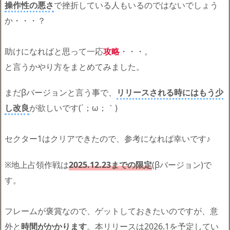
操作性の悪さ
で挫折している人もいるのではないでしょう
か・・・？
助けになればと思って一応
攻略
・・・。
と言うかやり方をまとめてみました。
まだβバージョンと言う事で、
リリースされる時にはもう少
し改良
が欲しいです(´；ω；｀)
セクター1はクリアできたので、参考になれば幸いです♪
※地上占領作戦は
2025.12.23までの限定
(βバージョン)で
す。
フレームが褒賞なので、ゲットしておきたいのですが、意
外と
時間がかかります
。本リリースは2026.1を予定してい