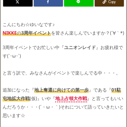
Copy
こんにちわ☆ゆいなです♪
NIKKE
の
3周年イベント
を皆さん楽しんでいますか？(´∀｀*)
3周年イベントでお忙しい中『
ユニオンレイド
』お疲れ様で
す(`･ω･´)ゞ
と言う訳で、みなさんがイベントで楽しんでる中・・・。
追加になった『
地上奪還に向けての第一歩
』である『
01駐
屯地拡大作戦
(仮)』いや『
地上占領大作戦
』と言ってもいい
んだろうか・・・(´・ω・｀)それについて語っていきたいと
思います☆