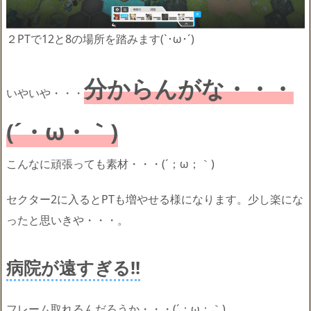
２PTで12と8の場所を踏みます(`･ω･´)ゞ
分からんがな・・・
いやいや・・・
(´・ω・｀)
こんなに頑張っても素材・・・(´；ω；｀)
セクター2に入るとPTも増やせる様になります。少し楽にな
ったと思いきや・・・。
病院が遠すぎる!!
フレーム取れるんだろうか・・・(´；ω；｀)