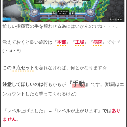
忙しい指揮官の手を煩わせる為にはいかんのでね・・・。
覚えておくと良い施設は『
本部
』『
工場
』『
病院
』ですヾ
(・ω・*)
この
３点セット
を忘れなければ、何とかなります☆
『
手動
』
注意してほしいのは
何もかもが
です。(戦闘はエ
ンカウントしたら撃ってくれるけど)
『レベル上げました』→『レベルが上がります』
では
あり
ません
。