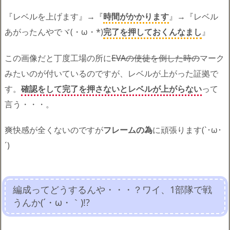
『レベルを上げます』→『
時間がかかります
』→『レベル
あがったんやでヾ(・ω・*)
完了を押しておくんなまし
』
この画像だと丁度工場の所に
EVAの使徒を倒した時の
マーク
みたいのが付いているのですが、レベルが上がった証拠で
す。
確認をして完了を押さないとレベルが上がらない
って
言う・・・。
爽快感が全くないのですが
フレームの為
に頑張ります(`･ω･
´)ゞ
編成ってどうするんや・・・？ワイ、1部隊で戦
うんか(´・ω・｀)!?