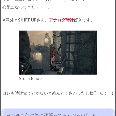
心配になってきた・・・。
※意外と
SHIFT UP
さん、
アナログ時計
好き
です。
Stella Blade
コレも時計覚えとかないとめんどくさかったしね(´；ω；｀)
そもそも何の為に頑張ってるんだっけ(´；ω；