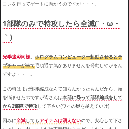
コレを作ってゲートに向かうのですが・・・。
1部隊のみで特攻したら全滅(´・ω・
｀)
光学迷彩同様
。
ホログラムコンピューター起動させるとラ
プチャーが来て
毛頭通す気がありませんを発動しやがるん
ですよ・・・。
この時はまだ部隊編成なんて知らんかったもんだから、頭
を悩ませたのですが皆さんは
本部に帰って部隊編成をして
から2部隊で特攻
して下さい(ワイの屍を越えていけ)
因みに
全滅
しても
アイテムは消えない
ので、安心して下さ