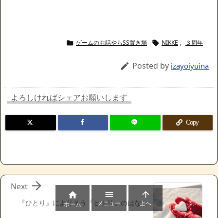
ゲームのお話やらSS置き場
NIKKE
,
３周年


Posted by

izayoiyuina
よろしければシェアお願いします
Copy

Next



『ひとり』によりそう『ヒトリ』のはなし
メニュー
上へ
ホーム