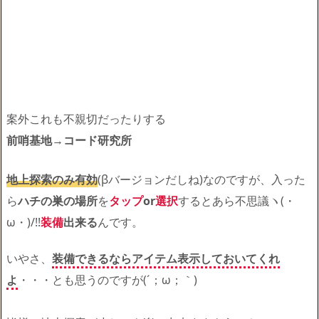
案外これも不親切だったりする
前哨基地
→
コード研究所
地上探索のみ有効
(βバージョンだしね)なのですが、入った
ら
ハチの巣の場所
を
タップ
or
選択
するとあら不思議ヽ(・
ω・)/!!
装備
出来る
んです。
いやさ、
装備できるならアイテム表示しておいてくれ
よ
・・・とも思うのですが(´；ω；｀)