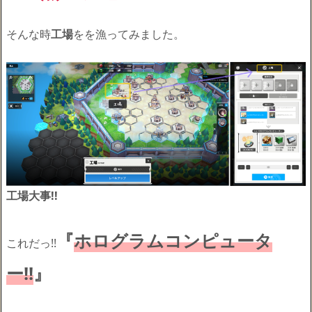
そんな時
工場
をを漁ってみました。
工場大事!!
『
ホログラムコンピュータ
これだっ!!
ー!!
』