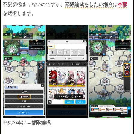
不親切極まりないのですが、
部隊編成をしたい場合
は
本部
を選択します。
中央の本部→
部隊編成