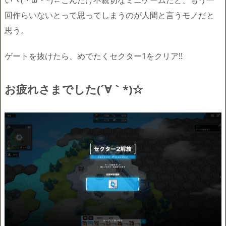
いヾ(・ω・*)←こんだけ不親切なミニゲームだと、もう一
回作らいないとって思ってしまうのが人間と言うモノだと
思う。
ゲートを抜けたら、めでたくセクター1をクリア!!
お疲れさまでした(´∀｀*)☆