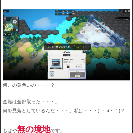
何この黄色いの・・・？
金塊は全部取った・・・。
何を見落としているんだ・・・。私は・・・(´・ω・｀)？
無の境地
もはや
です。