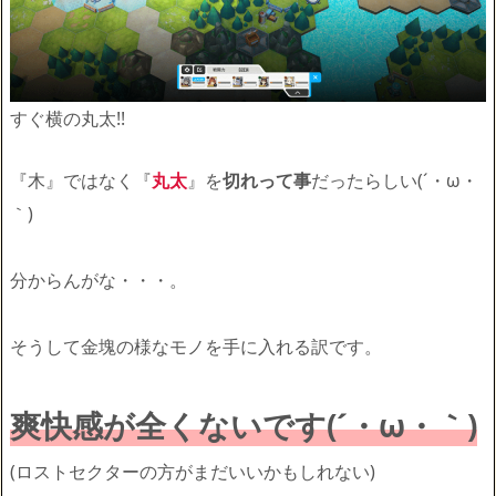
すぐ横の丸太!!
『木』ではなく『
丸太
』を
切れって事
だったらしい(´・ω・
｀)
分からんがな・・・。
そうして金塊の様なモノを手に入れる訳です。
爽快感が全くないです(´・ω・｀)
(ロストセクターの方がまだいいかもしれない)