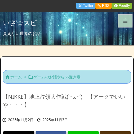

Twitter
Feedly
RSS
いざ☆スピ


見えない世界のお話
メニュ

サイド

前へ
ホーム
>
ゲームのお話やらSS置き場



次へ

【NIKKE】地上占領大作戦(`･ω･´)ゞ【アークでいい
検索
や・・・】
2025年11月2日
2025年11月3日

