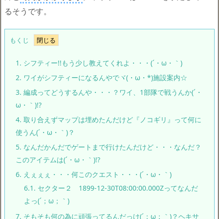
るそうです。
もくじ
1.
シフティー!!もう少し教えてくれよ・・・(´・ω・｀)
2.
ワイがシフティーになるんやでヾ(・ω・*)施設案内☆
3.
編成ってどうするんや・・・？ワイ、1部隊で戦うんか(´・
ω・｀)!?
4.
取り合えずマップは埋めたんだけど『ノコギリ』って何に
使うん(´・ω・｀)？
5.
なんだかんだでゲートまで行けたんだけど・・・なんだ？
このアイテムは(´・ω・｀)!?
6.
えぇぇぇ・・・何このクエスト・・・(´・ω・｀)
6.1.
セクター２ 1899-12-30T08:00:00.000Zってなんだ
よっ(´；ω；｀)
7.
そもそも何の為に頑張ってるんだっけ(´；ω；｀)？ヘキサ