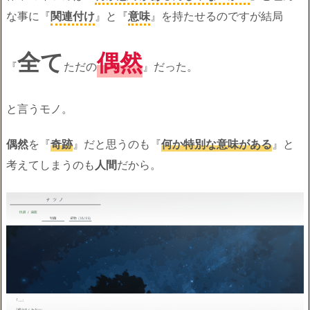
な事に『
関連付け
』と『
意味
』を持たせるのですが結局
全て
偶然
『
ただの
』だった。
と言うモノ。
偶然
を『
奇跡
』だと思うのも『
何か特別な意味がある
』と
考えてしまうのも
人間
だから。