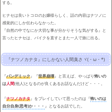
する。
ヒナセは良いトコロのお嬢様らしく、話の内容はナツノに
感覚的にしか伝わらなかった。
『自然の中でなにか大切な事が分かりそうな気がする』と
言ったヒナセは、バイクを直すとまた一人で旅に出る。
『ナツノカナタ』にしかない人間臭さヾ(・ω・*)
『
パンデミック
』『
世界崩壊
』と言えば、やっぱり
怖いの
は
人間
(他人)となるのが良くあるお話なんだけど・・・。
『
ナツノカナタ
』をプレイしていて思ったのは『
怖いのは
自分自身(思考)か・・・
』となるお話でした。