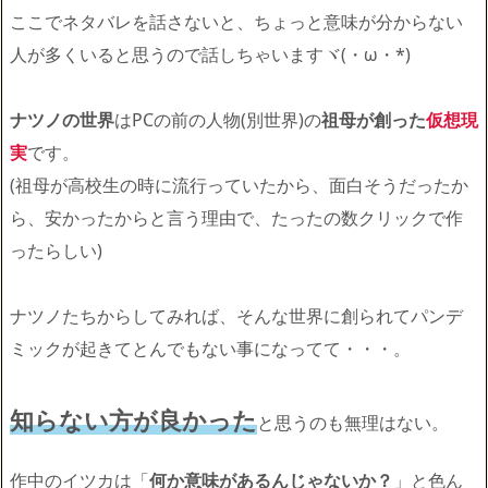
ここでネタバレを話さないと、ちょっと意味が分からない
人が多くいると思うので話しちゃいますヾ(・ω・*)
ナツノの世界
はPCの前の人物(別世界)の
祖母が創った
仮想現
実
です。
(祖母が高校生の時に流行っていたから、面白そうだったか
ら、安かったからと言う理由で、たったの数クリックで作
ったらしい)
ナツノたちからしてみれば、そんな世界に創られてパンデ
ミックが起きてとんでもない事になってて・・・。
知らない方が良かった
と思うのも無理はない。
作中のイツカは「
何か意味があるんじゃないか？
」と色ん