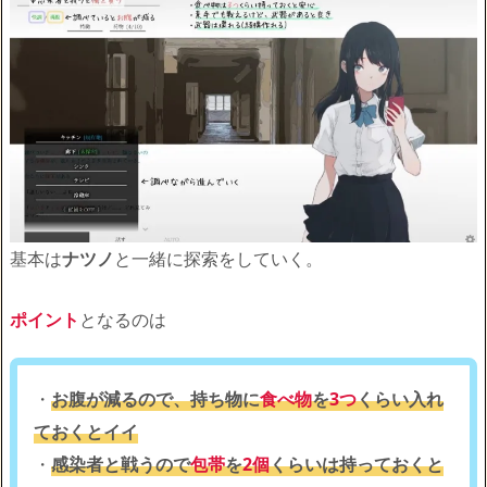
基本は
ナツノ
と一緒に探索をしていく。
ポイント
となるのは
・
お腹が減るので、持ち物に
食べ物
を
3つ
くらい入れ
ておくとイイ
・
感染者と戦うので
包帯
を
2個
くらいは持っておくと