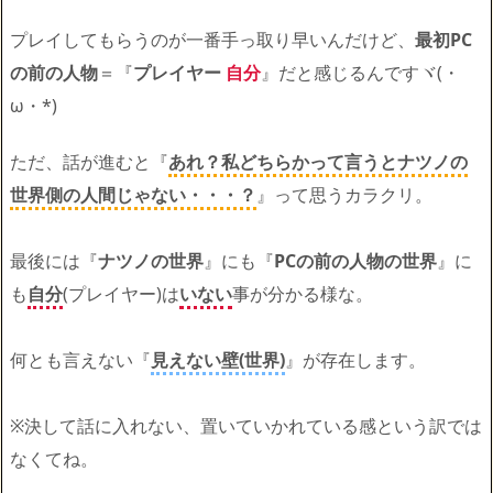
プレイしてもらうのが一番手っ取り早いんだけど、
最初PC
の前の人物
＝『
プレイヤー
自分
』だと感じるんですヾ(・
ω・*)
ただ、話が進むと『
あれ？私どちらかって言うとナツノの
世界側の人間じゃない・・・？
』って思うカラクリ。
最後には『
ナツノの世界
』にも『
PCの前の人物の世界
』に
も
自分
(プレイヤー)は
いない
事が分かる様な。
何とも言えない『
見えない壁(世界)
』が存在します。
※決して話に入れない、置いていかれている感という訳では
なくてね。