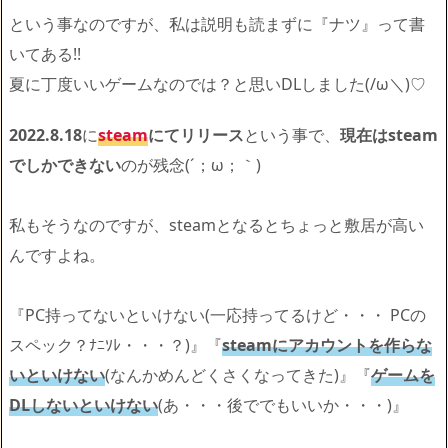
という事なのですが、私は説明も読まずに『ナツ』って書
いてある!!
夏に丁度いいゲームなのでは？と思いDLしました(/ω＼)♡
2022.8.18
に
steam
にてリリース
という事で、
現在はsteam
でしかできない
のが残念(´；ω；｀)
私もそうなのですが、steamとなるとちょっと敷居が高い
んですよね。
『PC持ってないといけない(一応持ってるけど・・・ PCの
スペック？ﾅﾆｿﾚ・・・？)』『
steamにアカウントを作らな
いといけない
(なんかめんどくさくなってきた)』『
ゲームを
DLしないといけない
(あ・・・後ででもいいか・・・)』