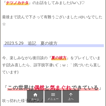
『
ナツノカナタ
』のお話をしてみました(/ω＼)♡
最後まで読んで下さって有難うございました♪ゆいなでした
☆
2023.5.29 追記 夏の彼方
今、楽しみながら後日談の『
夏の彼方
』をプレイしていま
す(読み直したら、誤字脱字凄い(´；ω；｀)気づいたら直し
ています)
『
この世界は
偶然
と
気まぐれ
できている
』



メニュー
上へ
ホーム
吹っ切れた様子のナツノ。