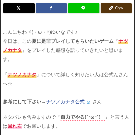
Copy
こんにちわヾ(・ω・*)ゆいなです♪
今日は、この
夏に是非プレイしてもらいたいゲーム
『
ナツ
ノカナタ
』をプレイした感想を語っていきたいと思いま
す。
『
ナツノカナタ
』について詳しく知りたい人は公式んさん
へ☆
参考にして下さい
→
ナツノカナタ公式
さん
ネタバレも含みますので『
自力でやる(`･ω･´)ゞ
』と言う人
は
回れ右
でお願いします。