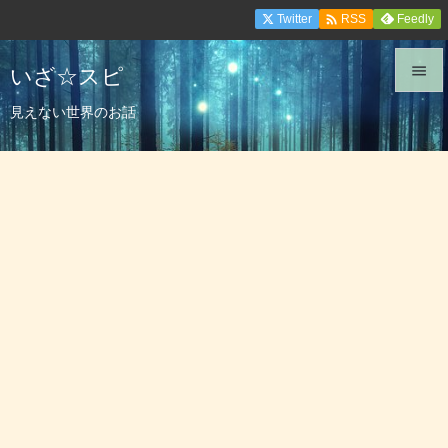

Twitter
Feedly
RSS
いざ☆スピ


見えない世界のお話
メニュ

サイド

前へ

次へ

検索