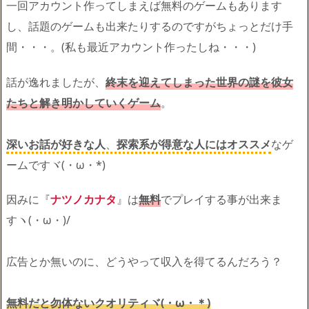
一回アカウント作ってしまえば無料のゲームもあります
し、話題のゲームも出来たりするのですがちょっとだけ手
間・・・。(私も最近アカウント作ったしね・・・)
話が逸れましたが、
終末を迎えてしまった世界の謎を彼女
たちと解き明かしていくゲーム
。
深いお話が好きな人
、
探索系が得意な人にはオススメ
なゲ
ームですヾ(・ω・*)
因みに『
ナツノカナタ
』は
無料
でプレイする事が出来ま
すヽ(・ω・)/
広告とか無いのに、どうやって収入を得てるんだろう？
無料だと勿体ないクオリティヾ(・ω・＊)