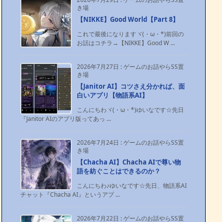
き場
【NIKKE】Good World【Part 8】
これで最後になりますヾ(・ω・*)前回の
お話はコチラ→【NIKKE】Good W ...
2026年7月27日
:
ゲームのお話やらSS置
き場
【Janitor AI】コツさえ分かれば、面
白いアプリ【物語系AI】
こんにちわヾ(・ω・*)ゆいなです☆先日
『Janitor AIのアプリ版ってあっ ...
2026年7月24日
:
ゲームのお話やらSS置
き場
【Chacha AI】Chacha AIで尊い物
語を紡ぐことはできるのか？
こんにちわ♪ゆいなです☆先日、物語系AI
チャット『Chacha AI』というアプ ...
2026年7月22日
:
ゲームのお話やらSS置