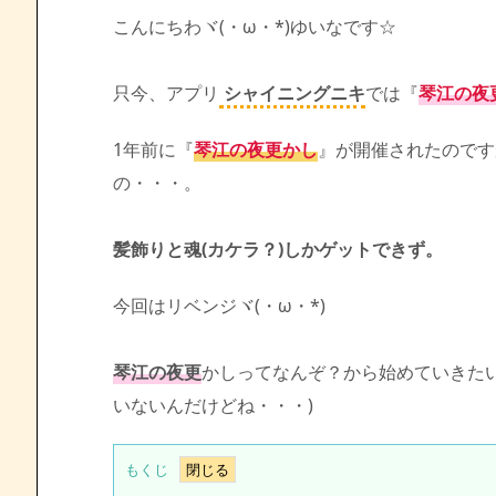
こんにちわヾ(・ω・*)ゆいなです☆
只今、アプリ
シャイニングニキ
では『
琴江の夜
1年前に『
琴江の夜更かし
』が開催されたのです
の・・・。
髪飾りと魂(カケラ？)しかゲットできず。
今回はリベンジヾ(・ω・*)
琴江の夜更
かしってなんぞ？から始めていきたい
いないんだけどね・・・)
もくじ