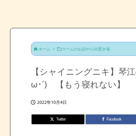
ホーム
>
ゲームのお話やらSS置き場


【シャイニングニキ】琴江の
ω･´)ゞ【もう寝れない】
2022年10月4日

Twitter
Facebook