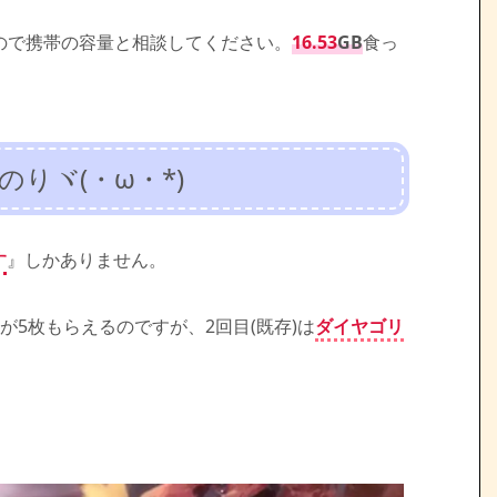
食うので携帯の容量と相談してください。
16.53
GB
食っ
りヾ(・ω・*)
す
』しかありません。
が5枚もらえるのですが、2回目(既存)は
ダイヤゴリ