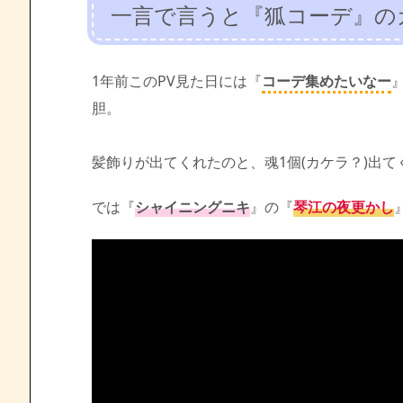
一言で言うと『狐コーデ』のガ
1年前このPV見た日には『
コーデ集めたいなー
胆。
髪飾りが出てくれたのと、魂1個(カケラ？)出
では『
シャイニングニキ
』の『
琴江の夜更かし