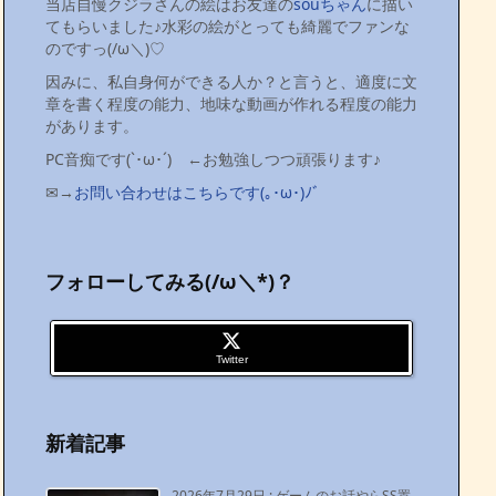
当店自慢クジラさんの絵はお友達の
souちゃん
に描い
てもらいました♪水彩の絵がとっても綺麗でファンな
のですっ(/ω＼)♡
因みに、私自身何ができる人か？と言うと、適度に文
章を書く程度の能力、地味な動画が作れる程度の能力
があります。
PC音痴です(`･ω･´)ゞ←お勉強しつつ頑張ります♪
✉→
お問い合わせはこちらです(｡･ω･)ﾉﾞ
フォローしてみる(/ω＼*)？
Twitter
新着記事
2026年7月29日
:
ゲームのお話やらSS置