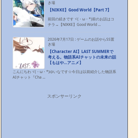
き場
【NIKKE】Good World【Part 7】
前回の続きですヾ(・ω・*)前のお話はコ
チラ→【NIKKE】Good World ...
2026年7月17日
:
ゲームのお話やらSS置
き場
【Character AI】LAST SUMMERで
考える。物語系AIチャットの未来の話
【もはや…アニメ】
こんにちわヾ(・ω・*)ゆいなです☆今日は以前紹介した物語系
AIチャット『Cha ...
スポンサーリンク