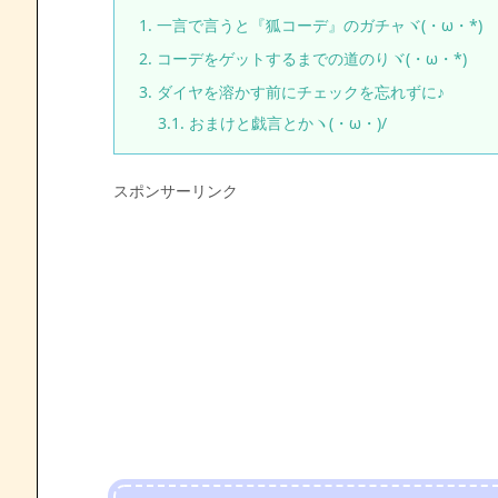
1.
一言で言うと『狐コーデ』のガチャヾ(・ω・*)
2.
コーデをゲットするまでの道のりヾ(・ω・*)
3.
ダイヤを溶かす前にチェックを忘れずに♪
3.1.
おまけと戯言とかヽ(・ω・)/
スポンサーリンク