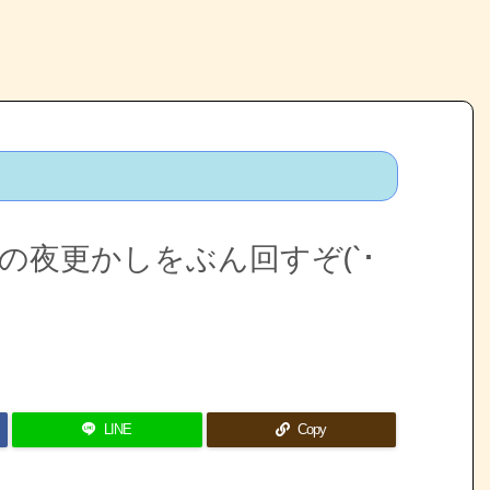
夜更かしをぶん回すぞ(`･
LINE
Copy