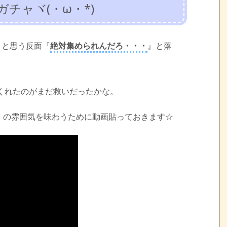
チャヾ(・ω・*)
』と思う反面『
絶対集められんだろ・・・
』と落
てくれたのがまだ救いだったかな。
』の雰囲気を味わうために動画貼っておきます☆