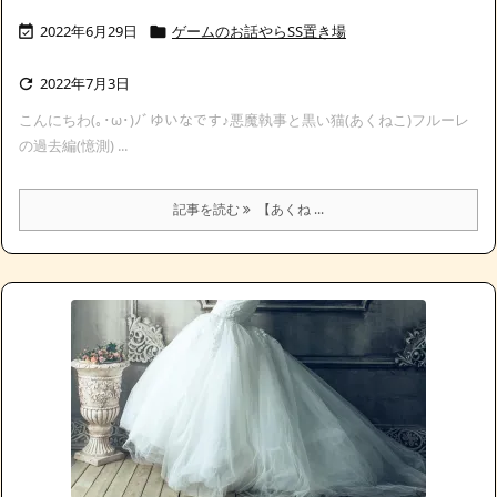
2022年6月29日
ゲームのお話やらSS置き場


2022年7月3日

こんにちわ(｡･ω･)ﾉﾞゆいなです♪悪魔執事と黒い猫(あくねこ)フルーレ
の過去編(憶測) ...
記事を読む
【あくね ...