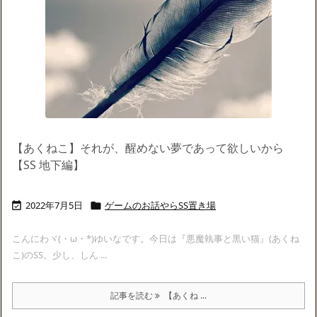
【あくねこ】それが、醒めない夢であって欲しいから
【SS 地下編】
2022年7月5日
ゲームのお話やらSS置き場


こんにわヾ(・ω・*)ゆいなです。今日は『悪魔執事と黒い猫』(あくね
こ)のSS。少し、しん ...
記事を読む
【あくね ...