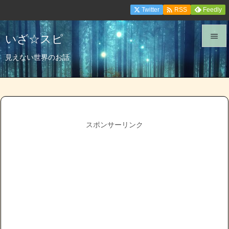

Twitter
Feedly
RSS
いざ☆スピ


見えない世界のお話
メニュ

サイド

前へ
スポンサーリンク

次へ

検索