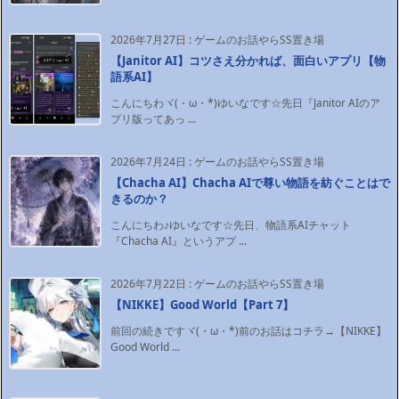
2026年7月27日
:
ゲームのお話やらSS置き場
【Janitor AI】コツさえ分かれば、面白いアプリ【物
語系AI】
こんにちわヾ(・ω・*)ゆいなです☆先日『Janitor AIのア
プリ版ってあっ ...
2026年7月24日
:
ゲームのお話やらSS置き場
【Chacha AI】Chacha AIで尊い物語を紡ぐことはで
きるのか？
こんにちわ♪ゆいなです☆先日、物語系AIチャット
『Chacha AI』というアプ ...
2026年7月22日
:
ゲームのお話やらSS置き場
【NIKKE】Good World【Part 7】
前回の続きですヾ(・ω・*)前のお話はコチラ→【NIKKE】
Good World ...