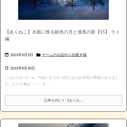
【あくねこ】水面に映る銀色の月と漆黒の影【SS】 ラト
編
2022年9月3日
ゲームのお話やらSS置き場


2022年9月30日

こんにちわヾ(・ω・*)ゆいなです♪9月になりお月見の季節になりまし
た。という事は・・・で ...
記事を読む
【あくね ...