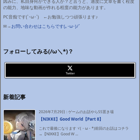
因みに、私自身何ができる人か？と言うと、適度に文章を書く程度
の能力、地味な動画が作れる程度の能力があります。
PC音痴です(`･ω･´)ゞ←お勉強しつつ頑張ります♪
✉→
お問い合わせはこちらです(｡･ω･)ﾉﾞ
フォローしてみる(/ω＼*)？
Twitter
新着記事
2026年7月29日
:
ゲームのお話やらSS置き場
【NIKKE】Good World【Part 8】
これで最後になりますヾ(・ω・*)前回のお話はコチラ
→【NIKKE】Good W ...