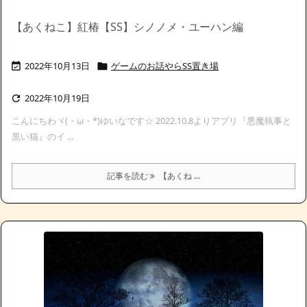
【あくねこ】紅椿【SS】シノノメ・ユーハン編
2022年10月13日
ゲームのお話やらSS置き場


2022年10月19日

こんにちわヾ(・ω・*)ゆいなです☆ 2022.10.8よりアプリ『悪魔執事と
黒い猫』のイ ...
記事を読む
【あくね ...