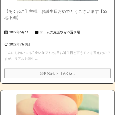
【あくねこ】主様、お誕生日おめでとうございます【SS
地下編】
2022年6月11日
ゲームのお話やらSS置き場


2022年7月3日

こんにちわ(｡･ω･)ﾉﾞゆいなです♪先日お誕生日と言うモノを迎えたので
すが、リアルお誕生 ...
記事を読む
【あくね ...