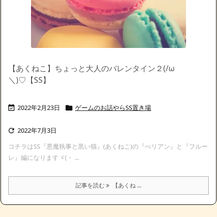
【あくねこ】ちょっと大人のバレンタイン２(/ω
＼)♡【SS】
2022年2月23日
ゲームのお話やらSS置き場


2022年7月3日

コチラはSS『悪魔執事と黒い猫』(あくねこ)の『べリアン』と『フルー
レ』編になりますヾ(・ ...
記事を読む
【あくね ...