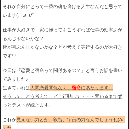
それが自分にとって一番の魂を磨ける人生なんだと思って
います(｡･ω･)ﾉﾞ
仕事が大好きで、家に帰ってもこうすれば仕事の効率あが
るんじゃないかな？
皆が喜ぶんじゃないかな？とか考えて実行するのが大好き
です♡
今日は『恋愛と宿命って関係あるの？』と言うお話を書い
てみました♪
生きていれば
人間恋愛関係なく、
宿命
にあたります。
そうして、どう考えて、どう行動して・・・変わるまでず
っとテストが続きます。
これが
見えない力とか、叡智、宇宙の力なんでしょうね(/ω
＼*)