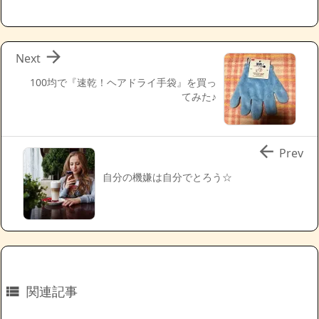

Next
100均で『速乾！ヘアドライ手袋』を買っ
てみた♪

Prev
自分の機嫌は自分でとろう☆
関連記事
