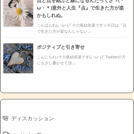
点と点を結ぶと線になるんだってさヾ(・
ω・＊)意外と人生『点』で生きた方が楽
かもしれぬ。
こんばんわ(｡･ω･)ﾉﾞ十六夜結依菜です☆今日は『点
で生きた方が楽なんじゃない ...
ポジティブと引き寄せ
こんにちわ♪十六夜結依菜です(｡･ω･)ﾉﾞTwitterの方
にも少し書かせて頂 ...
ディスカッション