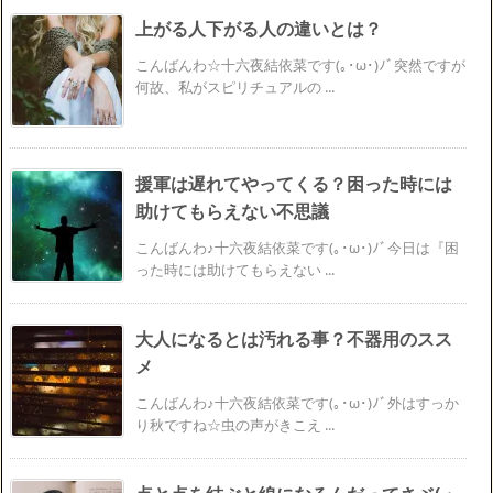
上がる人下がる人の違いとは？
こんばんわ☆十六夜結依菜です(｡･ω･)ﾉﾞ突然ですが
何故、私がスピリチュアルの ...
援軍は遅れてやってくる？困った時には
助けてもらえない不思議
こんばんわ♪十六夜結依菜です(｡･ω･)ﾉﾞ今日は『困
った時には助けてもらえない ...
大人になるとは汚れる事？不器用のスス
メ
こんばんわ♪十六夜結依菜です(｡･ω･)ﾉﾞ外はすっか
り秋ですね☆虫の声がきこえ ...