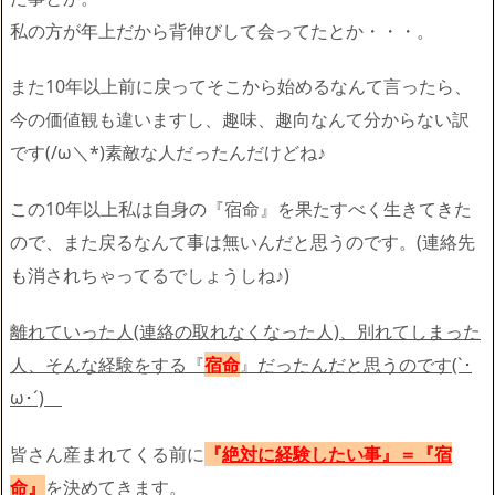
私の方が年上だから背伸びして会ってたとか・・・。
また10年以上前に戻ってそこから始めるなんて言ったら、
今の価値観も違いますし、趣味、趣向なんて分からない訳
です(/ω＼*)素敵な人だったんだけどね♪
この10年以上私は自身の『宿命』を果たすべく生きてきた
ので、また戻るなんて事は無いんだと思うのです。(連絡先
も消されちゃってるでしょうしね♪)
離れていった人(連絡の取れなくなった人)、別れてしまった
人、そんな経験をする『
宿命
』だったんだと思うのです(`･
ω･´)ゞ
皆さん産まれてくる前に
『
絶対に経験したい事』＝『宿
命』
を決めてきます。