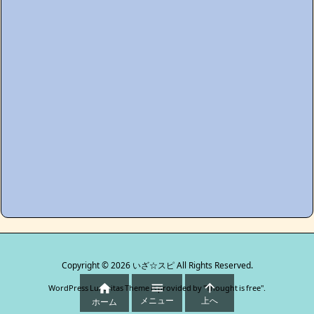
Copyright ©
2026
いざ☆スピ
All Rights Reserved.



WordPress Luxeritas Theme is provided by "
Thought is free
".
メニュー
上へ
ホーム