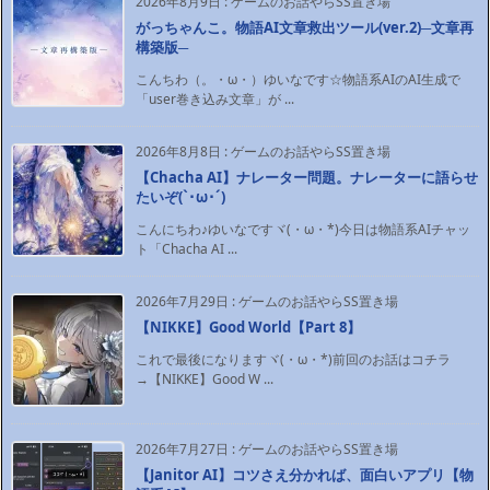
2026年8月9日
:
ゲームのお話やらSS置き場
がっちゃんこ。物語AI文章救出ツール(ver.2)─文章再
構築版─
こんちわ（。・ω・）ゆいなです☆物語系AIのAI生成で
「user巻き込み文章」が ...
2026年8月8日
:
ゲームのお話やらSS置き場
【Chacha AI】ナレーター問題。ナレーターに語らせ
たいぞ(`･ω･´)ゞ
こんにちわ♪ゆいなですヾ(・ω・*)今日は物語系AIチャッ
ト「Chacha AI ...
2026年7月29日
:
ゲームのお話やらSS置き場
【NIKKE】Good World【Part 8】
これで最後になりますヾ(・ω・*)前回のお話はコチラ
→【NIKKE】Good W ...
2026年7月27日
:
ゲームのお話やらSS置き場
【Janitor AI】コツさえ分かれば、面白いアプリ【物