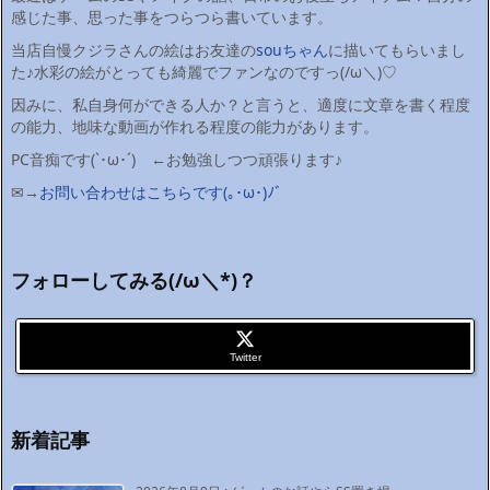
感じた事、思った事をつらつら書いています。
当店自慢クジラさんの絵はお友達の
souちゃん
に描いてもらいまし
た♪水彩の絵がとっても綺麗でファンなのですっ(/ω＼)♡
因みに、私自身何ができる人か？と言うと、適度に文章を書く程度
の能力、地味な動画が作れる程度の能力があります。
PC音痴です(`･ω･´)ゞ←お勉強しつつ頑張ります♪
✉→
お問い合わせはこちらです(｡･ω･)ﾉﾞ
フォローしてみる(/ω＼*)？
Twitter
新着記事