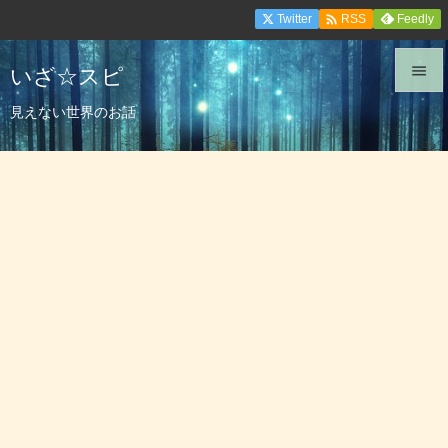

Twitter
Feedly
RSS
いざ☆スピ


見えない世界のお話
メニュ

サイド

前へ

次へ

検索