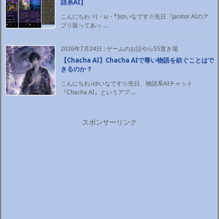
語系AI】
こんにちわヾ(・ω・*)ゆいなです☆先日『Janitor AIのア
プリ版ってあっ ...
2026年7月24日
:
ゲームのお話やらSS置き場
【Chacha AI】Chacha AIで尊い物語を紡ぐことはで
きるのか？
こんにちわ♪ゆいなです☆先日、物語系AIチャット
『Chacha AI』というアプ ...
スポンサーリンク