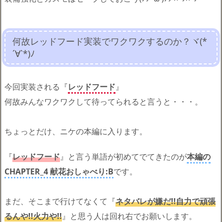
何故レッドフード実装でワクワクするのか？ヾ(*
´∀`*)ﾉ
今回実装される『
レッドフード
』
何故みんなワクワクして待ってられると言うと・・・。
ちょっとだけ、ニケの本編に入ります。
『
レッドフード
』と言う単語が初めてでてきたのが
本編の
CHAPTER_4 献花おしゃべり:B
です。
まだ、そこまで行けてなくて『
ネタバレが嫌だ!!自力で頑張
るんや!!火力や!!
』と思う人は回れ右でお願いします。