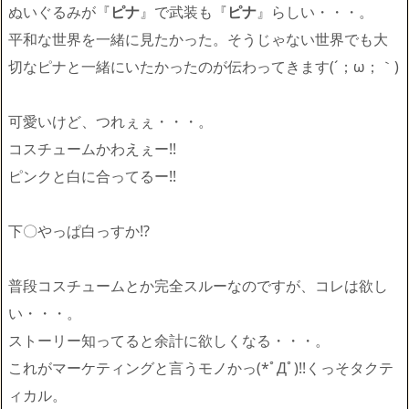
ぬいぐるみが『
ピナ
』で武装も『
ピナ
』らしい・・・。
平和な世界を一緒に見たかった。そうじゃない世界でも大
切なピナと一緒にいたかったのが伝わってきます(´；ω；｀)
可愛いけど、つれぇぇ・・・。
コスチュームかわえぇー!!
ピンクと白に合ってるー!!
下〇やっぱ白っすか!?
普段コスチュームとか完全スルーなのですが、コレは欲し
い・・・。
ストーリー知ってると余計に欲しくなる・・・。
これがマーケティングと言うモノかっ(*ﾟДﾟ)!!くっそタクテ
ィカル。