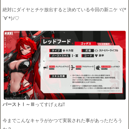
絶対にダイヤとチケ放出すると決めている今回の新ニケヾ(*
´∀`*)ﾉ♡
バーストⅠ～Ⅲ
ってすげぇね!!
今までこんなキャラがかつて実装された事があっただろう
か？