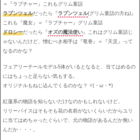
＝『ラプチャー』これもグリム童話
ラプンツェル
だったら『
ラプンツェル
(グリム童話の方ね)』
これも『魔女』＝『ラプチャー』グリム童話
ドロシー
だったら『
オズの魔法使い
』これはグリム童話じ
ゃないんだけど、憎むべき相手は『竜巻』＝『天災』って
なるのかな？
フェアリーテールモデル5体がいるとなると、当てはめるの
にはちょっと足らない気もする。
オリジナルもねじ込んでくるのかな？ヾ(・ω・*)
紅蓮系の物語を知らないだけなのかもしれないけど。
リリーバイスはそもそも花の名前がないくらいだからユリ
に当てはめちゃったぐらいで、元の物語があるんだか無い
んだか・・・。