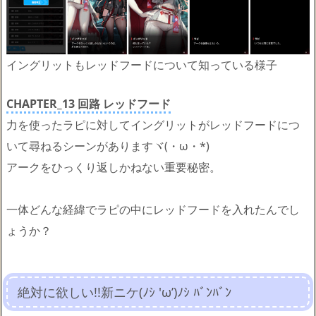
イングリットもレッドフードについて知っている様子
CHAPTER_13 回路 レッドフード
力を使ったラピに対してイングリットがレッドフードにつ
いて尋ねるシーンがありますヾ(・ω・*)
アークをひっくり返しかねない重要秘密。
一体どんな経緯でラピの中にレッドフードを入れたんでし
ょうか？
絶対に欲しい!!新ニケ(ﾉｼ 'ω’)ﾉｼ ﾊﾞﾝﾊﾞﾝ