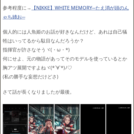
参考程度に→
【NIKKE】WHITE MEMORY─たえ消が頭のん
ゃち姉お─
個人的には人魚姫のお話が好きなんだけど、あれは自己犠
牲はいってるから駄目なんだろうか？
指揮官が許さなそうヾ(・ω・*)
何にせよ、元の物語があってそのモデルを使っているとか
胸アツ展開ですよねヾ(*´∀`*)ﾉ♡
(私の勝手な妄想だけどさ)
さて話が長くなりましたが最後。