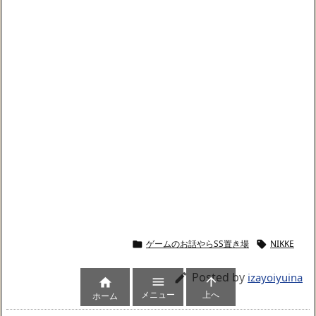
ゲームのお話やらSS置き場
NIKKE


Posted by

izayoiyuina



メニュー
上へ
ホーム