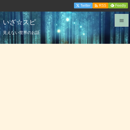

Twitter
Feedly
RSS
いざ☆スピ


見えない世界のお話
メニュ

サイド

前へ

次へ

検索