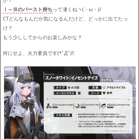
Ⅰ～Ⅲのバースト持ち
って凄くねヽ(・ω・)/
CTどんなもんだか気になるんだけど、どっかに出てたっ
け？
もう少ししてからのお楽しみかな？
何にせよ、火力要員です(*ﾟДﾟ)!!