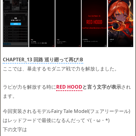
CHAPTER_13 回路
巡り廻って再び:B
ここでは、暴走するモダニア戦で力を解放しました。
ラピが力を解放する時に
RED HOOD
と言う文字が表示
され
ます。
今回実装されるモデルFairy Tale Model(フェアリーテール)
はレッドフードで最後になるんだってヾ(・ω・*)
下の文字は