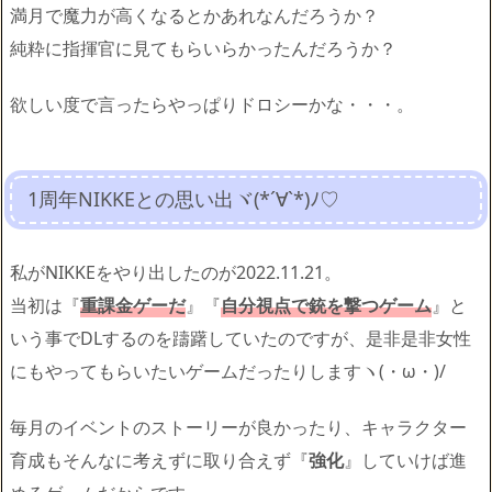
満月で魔力が高くなるとかあれなんだろうか？
純粋に指揮官に見てもらいらかったんだろうか？
欲しい度で言ったらやっぱりドロシーかな・・・。
1周年NIKKEとの思い出ヾ(*´∀`*)ﾉ♡
私がNIKKEをやり出したのが2022.11.21。
当初は『
重課金ゲーだ
』『
自分視点で銃を撃つゲーム
』と
いう事でDLするのを躊躇していたのですが、是非是非女性
にもやってもらいたいゲームだったりしますヽ(・ω・)/
毎月のイベントのストーリーが良かったり、キャラクター
育成もそんなに考えずに取り合えず『
強化
』していけば進