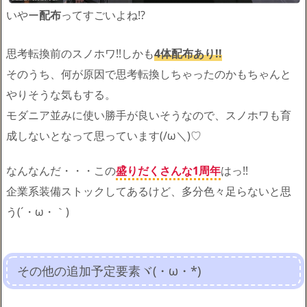
いやー
配布
ってすごいよね!?
思考転換前のスノホワ!!しかも
4体配布あり!!
そのうち、何が原因で思考転換しちゃったのかもちゃんと
やりそうな気もする。
モダニア並みに使い勝手が良いそうなので、スノホワも育
成しないとなって思っています(/ω＼)♡
なんなんだ・・・この
盛りだくさんな1周年
はっ!!
企業系装備ストックしてあるけど、多分色々足らないと思
う(´・ω・｀)
その他の追加予定要素ヾ(・ω・*)