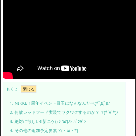
もくじ
1.
NIKKE 1周年イベント目玉はなんなんだべ(*ﾟДﾟ)!?
2.
何故レッドフード実装でワクワクするのか？ヾ(*´∀`*)ﾉ
3.
絶対に欲しい!!新ニケ(ﾉｼ 'ω’)ﾉｼ ﾊﾞﾝﾊﾞﾝ
4.
その他の追加予定要素ヾ(・ω・*)