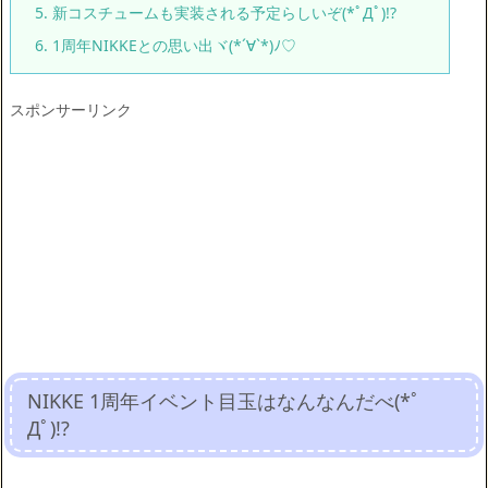
5.
新コスチュームも実装される予定らしいぞ(*ﾟДﾟ)!?
6.
1周年NIKKEとの思い出ヾ(*´∀`*)ﾉ♡
スポンサーリンク
NIKKE 1周年イベント目玉はなんなんだべ(*ﾟ
Дﾟ)!?