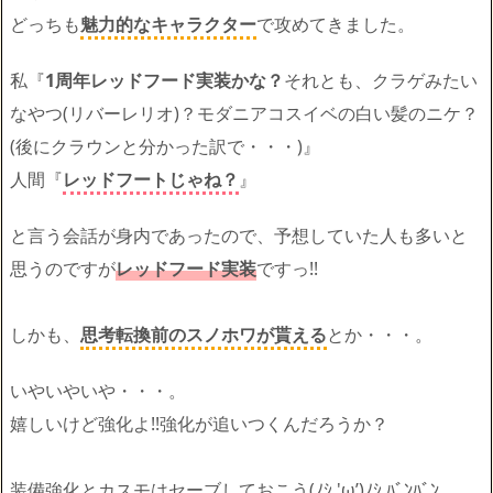
どっちも
魅力的なキャラクター
で攻めてきました。
私『
1周年レッドフード実装かな？
それとも、クラゲみたい
なやつ(リバーレリオ)？モダニアコスイベの白い髪のニケ？
(後にクラウンと分かった訳で・・・)』
人間『
レッドフートじゃね？
』
と言う会話が身内であったので、予想していた人も多いと
思うのですが
レッドフード実装
ですっ!!
しかも、
思考転換前のスノホワが貰える
とか・・・。
いやいやいや・・・。
嬉しいけど強化よ!!強化が追いつくんだろうか？
装備強化とカスモはセーブしておこう(ﾉｼ 'ω’)ﾉｼ ﾊﾞﾝﾊﾞﾝ