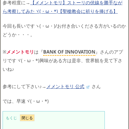
参考程度に→
【メメントモリ】ストーリの伏線を勝手なが
ら考察してみたヾ(・ω・*)【聖槍教会に祈りを捧げる】
今回も長いですヽ(・ω・)/お付き合いくださる方がいるのか
どうか・・・。
※
メメントモリ
は『
BANK OF INNOVATION
』さんのアプ
リですヾ(・ω・*)興味がある方は是非、世界観を見て下さ
いね♪
参考にして下さい♪→
メメントモリ 公式
さん
では、早速ヾ(・ω・*)
もくじ