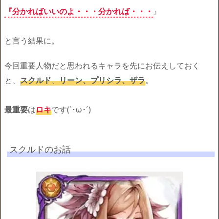
『分かればいいのよ・・・分かれば・・・
』
と言う結果に。
今回重要人物だと思われるキャラを先にお伝えしておく
と、
スクルド
、
リーン、プリシラ、ザラ
。
最重要
は
ロキ
です(`･ω･´)ゞ
スクルドのお話