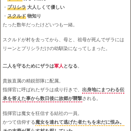
・
プリシラ
大人しくて優しい
・
スクルド
物知り
たった数年だったけどいつも一緒。
スクルドが村を去ってから、母と、祖母が死んでザラには
リーンとプリシラだけの幼馴染になってしまった。
二人を守るためにザラは
軍人
となる
。
貴族直属の精鋭部隊に配属。
指揮官に呼ばれたザラは成り行きで、
出身地にまつわる伝
承を答えた事から数日後に故郷が襲撃
される。
指揮官は魔女を狂信する結社の一員。
かつて信仰する
魔女を連れて逃げた者たちを未だに恨み。
その末裔が暮らす村を探していた
。