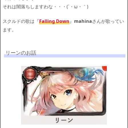
それは闇落ちしますわな・・・(´・ω・｀)
スクルドの歌は『
Falling Down
』
mahina
さんが歌ってい
ます。
リーンのお話