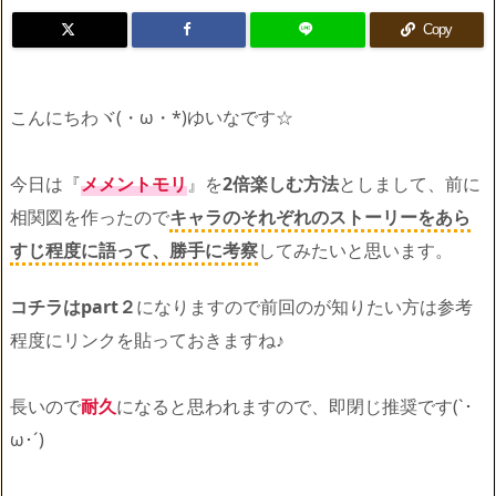
Copy
こんにちわヾ(・ω・*)ゆいなです☆
今日は『
メメントモリ
』を
2倍楽しむ方法
としまして、前に
相関図を作ったので
キャラのそれぞれのストーリーをあら
すじ程度に語って、勝手に考察
してみたいと思います。
コチラはpart２
になりますので前回のが知りたい方は参考
程度にリンクを貼っておきますね♪
長いので
耐久
になると思われますので、即閉じ推奨です(`･
ω･´)ゞ