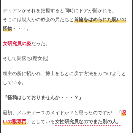
ディアンがそれを把握すると同時にドアが開かれる。
そこには幾人かの教会の兵たちと
首輪をはめられた呪いの
怪物
・・・。
女研究員の姿
だった。
そして闇落ち(魔女化)
領主の所に招かれ、博士をもとに戻す方法をみつけようと
している。
『怪我はしておりませんか・・・？』
最初、メルティーユのメイドか？と思ったのですが、『
呪
いの獣専門
』としている
女性研究員なのでまた別の人。