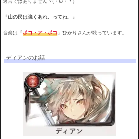
過言ではありませんヾ(・ω・＊)
『
山の民は強くあれ、ってね。
』
音楽は『
ポコ・ア・ポコ
』
ひかり
さんが歌っています。
ディアンのお話