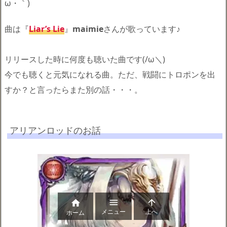
ω・｀)
曲は『
Liar’s Lie
』
maimie
さんが歌っています♪
リリースした時に何度も聴いた曲です(/ω＼)
今でも聴くと元気になれる曲。ただ、戦闘にトロポンを出
すか？と言ったらまた別の話・・・。
アリアンロッドのお話



メニュー
上へ
ホーム