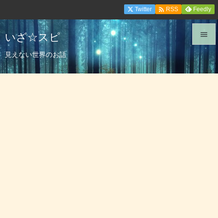

Twitter
Feedly
RSS
いざ☆スピ


見えない世界のお話
メニュ

サイド

前へ

次へ

検索