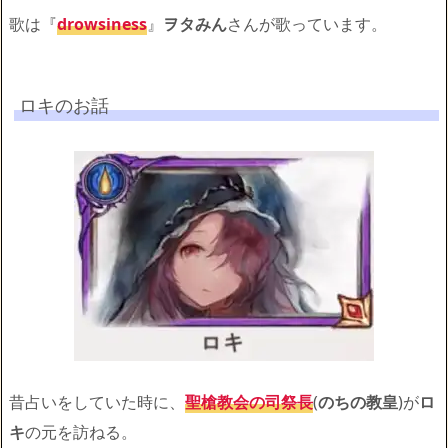
歌は『
drowsiness
』
ヲタみん
さんが歌っています。
ロキのお話
昔占いをしていた時に、
聖槍教会の司祭長
(
のちの教皇
)が
ロ
キ
の元を訪ねる。