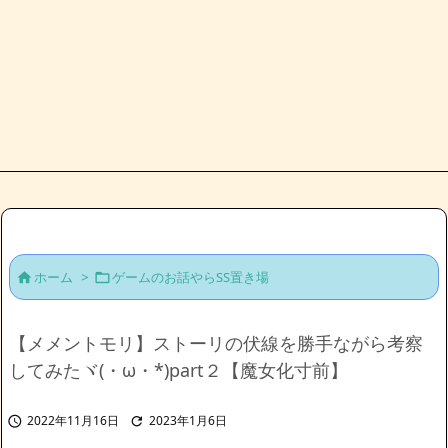
ホーム
>
ゲームのお話やらSS置き場


【メメントモリ】ストーリの伏線を勝手ながら考察
してみたヾ(・ω・*)part２【魔女化寸前】
2022年11月16日
2023年1月6日

