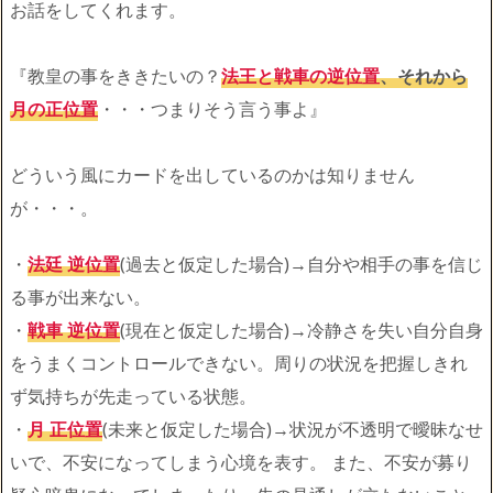
お話をしてくれます。
『教皇の事をききたいの？
法王と戦車の逆位置
、それから
月の正位置
・・・つまりそう言う事よ』
どういう風にカードを出しているのかは知りません
が・・・。
・
法廷 逆位置
(過去と仮定した場合)→自分や相手の事を信じ
る事が出来ない。
・
戦車 逆位置
(現在と仮定した場合)→冷静さを失い自分自身
をうまくコントロールできない。周りの状況を把握しきれ
ず気持ちが先走っている状態。
・
月 正位置
(未来と仮定した場合)→状況が不透明で曖昧なせ
いで、不安になってしまう心境を表す。 また、不安が募り