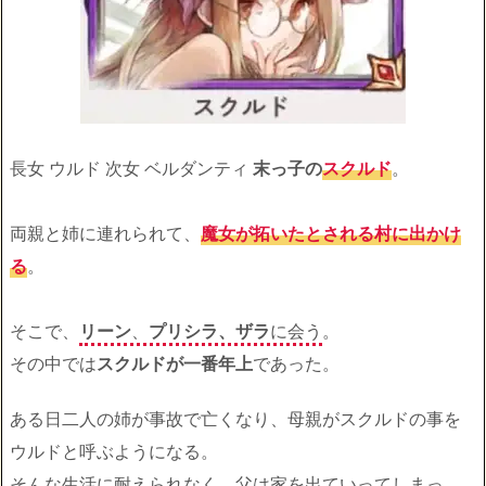
長女 ウルド 次女 ベルダンティ
末っ子の
スクルド
。
両親と姉に連れられて、
魔女が拓いたとされる村に出かけ
る
。
そこで、
リーン
、
プリシラ、ザラ
に会う
。
その中では
スクルドが一番年上
であった。
ある日二人の姉が事故で亡くなり、母親がスクルドの事を
ウルドと呼ぶようになる。
そんな生活に耐えられなく、父は家を出ていってしまっ