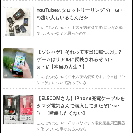
YouTubeのタロットリーリングヾ(・ω・
*)凄い人もいるもんだ☆
こんにちわ(｡･ω･)ﾉﾞ十六夜結依菜です(ゆいな名義
でもいいかな？と思ったので ...
【ソシャゲ】それって本当に暇つぶし？
ゲームはリアルに反映されるぞヽ(・
ω・)/【本当の人生？】
こんばんわ(｡･ω･)ﾉﾞ十六夜結依菜です。今日は『ソ
シャゲ』について語っていき ...
【ELECOMさん】iPhone充電ケーブルを
タマダ電気さんで購入してきたぞ(`･ω･
´)ゞ【断線したくない】
こんにちわ(｡･ω･)ﾉﾞゆいなです☆電化製品周辺機器
を使っている事がある人なら ...