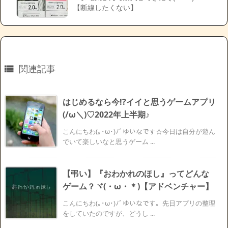
【断線したくない】
関連記事

はじめるなら今!?イイと思うゲームアプリ
(/ω＼)♡2022年上半期♪
こんにちわ(｡･ω･)ﾉﾞゆいなです☆今日は自分が遊ん
でいて楽しいなと思うゲーム ...
【弔い】『おわかれのほし』ってどんな
ゲーム？ヾ(・ω・＊)【アドベンチャー】
こんにちわ(｡･ω･)ﾉﾞゆいなです。先日アプリの整理
をしていたのですが、どうし ...