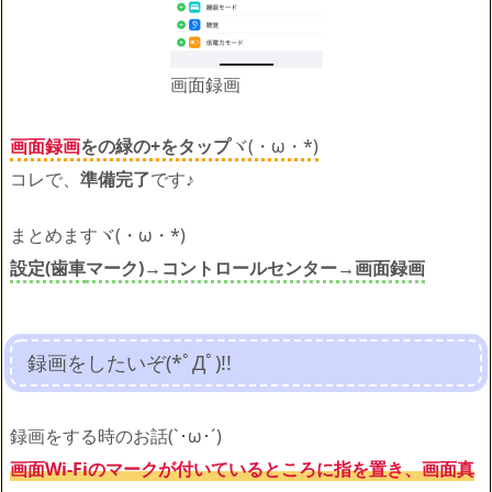
画面録画
画面録画
をの緑の+をタップ
ヾ(・ω・*)
コレで、
準備完了
です♪
まとめますヾ(・ω・*)
設定(歯車
マーク)
→
コントロールセンター
→
画面録画
録画をしたいぞ(*ﾟДﾟ)!!
録画をする時のお話(`･ω･´)ゞ
画面Wi-Fiのマークが付いているところに指を置き、画面真