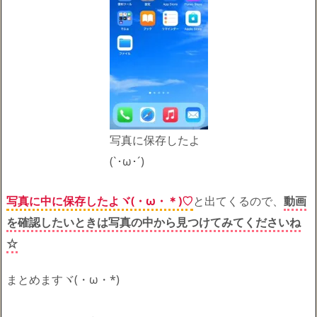
写真に保存したよ
(`･ω･´)ゞ
写真に中に保存したよヾ(・ω・＊)♡
と出てくるので、
動画
を確認したいときは写真の中から見つけてみてくださいね
☆
まとめますヾ(・ω・*)