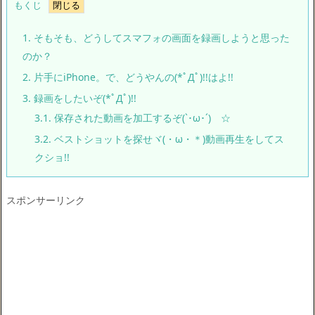
もくじ
1.
そもそも、どうしてスマフォの画面を録画しようと思った
のか？
2.
片手にiPhone。で、どうやんの(*ﾟДﾟ)!!はよ!!
3.
録画をしたいぞ(*ﾟДﾟ)!!
3.1.
保存された動画を加工するぞ(`･ω･´)ゞ☆
3.2.
ベストショットを探せヾ(・ω・＊)動画再生をしてス
クショ!!
スポンサーリンク