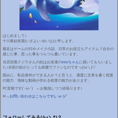
はじめまして♪
十六夜結依菜(いざよい ゆいな)と申します。
最近はゲームのSSやメイクの話、日常のお役立ちアイテム？自分の
感じた事、思った事をつらつら書いています。
当店自慢クジラさんの絵はお友達の
souちゃん
に描いてもらいまし
た♪水彩の絵がとっても綺麗でファンなのですっ(/ω＼)♡
因みに、私自身何ができる人か？と言うと、適度に文章を書く程度
の能力、地味な動画が作れる程度の能力があります。
PC音痴です(`･ω･´)ゞ←お勉強しつつ頑張ります♪
✉→
お問い合わせはこちらです(｡･ω･)ﾉﾞ
フォローしてみる(/ω＼*)？