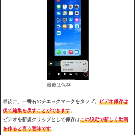
最後は保存
最後に、
一番右のチエックマークをタップ
。
ビデオ保存は
後で編集を戻すことができます
。
ビデオを新規クリップとして保存
は
この設定で新しく動画
を作ると言う意味です
。