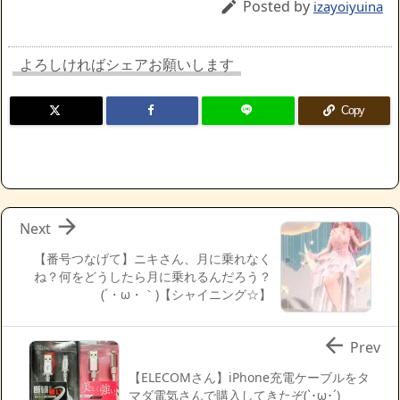
Posted by

izayoiyuina
よろしければシェアお願いします
Copy

Next
【番号つなげて】ニキさん、月に乗れなく
ね？何をどうしたら月に乗れるんだろう？
(´・ω・｀)【シャイニング☆】

Prev
【ELECOMさん】iPhone充電ケーブルをタ
マダ電気さんで購入してきたぞ(`･ω･´)ゞ