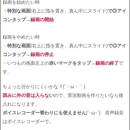
録画を始めたい時
・特別な画面
(右上に指を置き、真ん中にスライド)
で◎アイ
コンタップ
→
録画の開始
録画をやめたい時
・
特別な画面
(右上に指を置き、真ん中にスライド)
で◎アイ
コンタップ
→
録画の停止
・いつもの画面左上の
赤いマークをタップ
→
録画の終了
で
す。
ちょっと分かりにくいかな？(´・ω・｀)
因みに外の音は入らない
ので、実況動画を作りたいなら後
入れになります。
ボイスレコーダー替わりにも使えません
(`･ω･´)ゞ音声録音
はボイスレコーダーで。