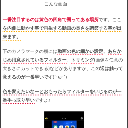
こんな画面
一番注目するのは黄色の四角で囲ってある場所
です。ここ
を内側に動かす事で再生する動画の長さを調節する事が出
来ます。
下のカメラマークの横には
動画の色の細かい設定
。
あらか
じめ用意されているフィルター
。
トリミング
(画像を任意の
大きさにカットできる)などがありますが、
この辺は触って
覚えるのが一番早いです
(`･ω･´)ゞ
色を変えたいなーとおもったらフィルターをいじるのが一
番手っ取り早い
ですよ♪