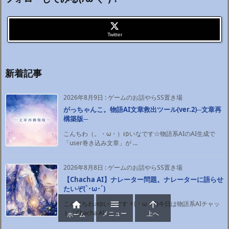
Twitter
新着記事
2026年8月9日
:
ゲームのお話やらSS置き場
がっちゃんこ。物語AI文章救出ツール(ver.2)─文章再
構築版─
こんちわ（。・ω・）ゆいなです☆物語系AIのAI生成で
「user巻き込み文章」が ...
2026年8月8日
:
ゲームのお話やらSS置き場
【Chacha AI】ナレーター問題。ナレーターに語らせ
たいぞ(`･ω･´)ゞ


こんにちわ♪ゆいなですヾ(・ω・*)今日は物語系AIチャッ

ト「Chacha AI ...
メニュー
上へ
ホーム