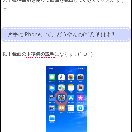
☆
片手にiPhone。で、どうやんの(*ﾟДﾟ)!!はよ!!
以下
録画の
下準備の説明
になります(`･ω･´)ゞ