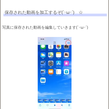
保存された動画を加工するぞ(`･ω･´)ゞ☆
写真に保存された動画を編集していきます(`･ω･´)ゞ