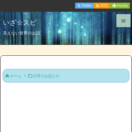

Twitter
Feedly
RSS
いざ☆スピ


見えない世界のお話
メニュ

サイド

前へ
ホーム
>
日常のお話とか



次へ

検索