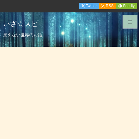

Twitter
Feedly
RSS
いざ☆スピ


見えない世界のお話
メニュ

サイド

前へ

次へ

検索