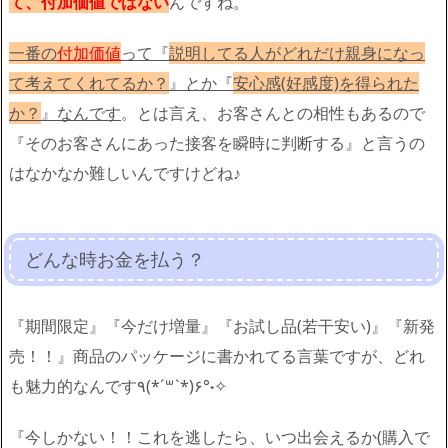
て、付加価値ではない
んですね。
一番の
付加価値
って『
説明してる人がどれだけ親身になっ
て考えてくれてるか？
』とか『
安心感(好感度)を得られた
か？
』なんです
。とは言え、お客さんとの相性もあるので
『そのお客さんにあった接客を瞬時に判断する』と言うの
はなかなか難しいんですけどね♪
どんな時お金を払う？
『期間限定』『今だけ増量』『お試し品(若干安い)』『新発
売！！』商品のパッケージに書かれてる言葉ですが、どれ
も魅力的なんです٩(*´꒳`*)۶°˖✧
『今しかない！！これを逃したら、いつ出会えるか(購入で