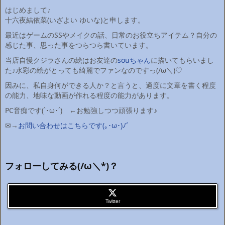
はじめまして♪
十六夜結依菜(いざよい ゆいな)と申します。
最近はゲームのSSやメイクの話、日常のお役立ちアイテム？自分の
感じた事、思った事をつらつら書いています。
当店自慢クジラさんの絵はお友達の
souちゃん
に描いてもらいまし
た♪水彩の絵がとっても綺麗でファンなのですっ(/ω＼)♡
因みに、私自身何ができる人か？と言うと、適度に文章を書く程度
の能力、地味な動画が作れる程度の能力があります。
PC音痴です(`･ω･´)ゞ←お勉強しつつ頑張ります♪
✉→
お問い合わせはこちらです(｡･ω･)ﾉﾞ
フォローしてみる(/ω＼*)？
Twitter