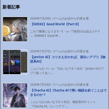
新着記事
2026年7月29日
:
ゲームのお話やらSS置き場
【NIKKE】Good World【Part 8】
これで最後になりますヾ(・ω・*)前回のお話はコチラ
→【NIKKE】Good W ...
2026年7月27日
:
ゲームのお話やらSS置き場
【Janitor AI】コツさえ分かれば、面白いアプリ【物
語系AI】
こんにちわヾ(・ω・*)ゆいなです☆先日『Janitor AIのア
プリ版ってあっ ...
2026年7月24日
:
ゲームのお話やらSS置き場
【Chacha AI】Chacha AIで尊い物語を紡ぐことはで
きるのか？
こんにちわ♪ゆいなです☆先日、物語系AIチャット
『Chacha AI』というアプ ...