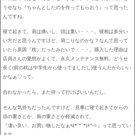
うせなら『ちゃんとしたのを作ってもらおう』って思った
んですね。
寝て起きて、肩は痛いし、頭は重い・・・。寝相は多分い
い方だと思うんですけど、肩こりなのかな？なんて思って
いたら原因『枕』だったみたいで・・・。購入した理由は
店員さんの愛想がよくて、永久メンテナンス無料。どうせ
長く(前の枕は中学生から使ってましたし)使うんだからいい
かなぁ♡って。
合わなかったら、また持って行けばいいんだし。
そんな気持ちだったんですけど、見事に寝て起きてからの
頭の重さとか、肩の重さとか軽減されて。
『凄い良い、お買い物したなぁ٩(*´꒳`*)۶°˖✧』って思ってい
ます。