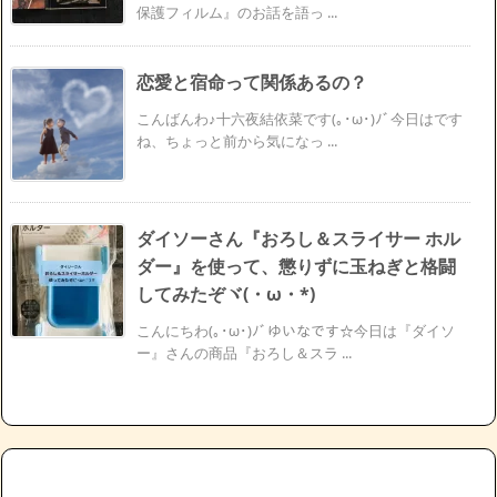
保護フィルム』のお話を語っ ...
恋愛と宿命って関係あるの？
こんばんわ♪十六夜結依菜です(｡･ω･)ﾉﾞ今日はです
ね、ちょっと前から気になっ ...
ダイソーさん『おろし＆スライサー ホル
ダー』を使って、懲りずに玉ねぎと格闘
してみたぞヾ(・ω・*)
こんにちわ(｡･ω･)ﾉﾞゆいなです☆今日は『ダイソ
ー』さんの商品『おろし＆スラ ...