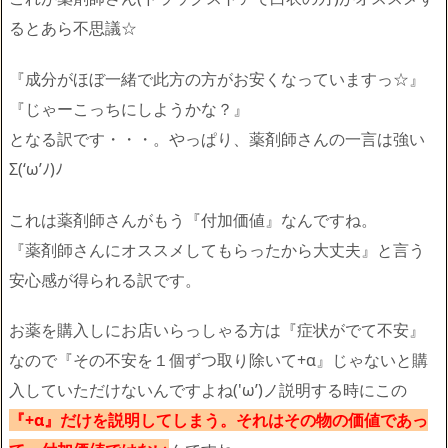
るとあら不思議☆
『成分がほぼ一緒で此方の方がお安くなっていますっ☆』
『じゃーこっちにしようかな？』
となる訳です・・・。やっぱり、薬剤師さんの一言は強い
Σ(‘ω’ﾉ)ﾉ
これは薬剤師さんがもう『付加価値』なんですね。
『薬剤師さんにオススメしてもらったから大丈夫』と言う
安心感が得られる訳です。
お薬を購入しにお店いらっしゃる方は『症状がでて不安』
なので『その不安を１個ずつ取り除いて+α』じゃないと購
入していただけないんですよね('ω’)ノ説明する時にこの
『+α』だけを説明してしまう。それはその物の価値であっ