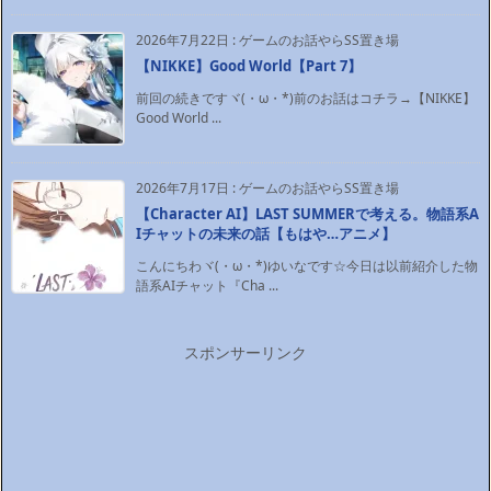
2026年7月22日
:
ゲームのお話やらSS置き場
【NIKKE】Good World【Part 7】
前回の続きですヾ(・ω・*)前のお話はコチラ→【NIKKE】
Good World ...
2026年7月17日
:
ゲームのお話やらSS置き場
【Character AI】LAST SUMMERで考える。物語系A
Iチャットの未来の話【もはや…アニメ】
こんにちわヾ(・ω・*)ゆいなです☆今日は以前紹介した物
語系AIチャット『Cha ...
スポンサーリンク