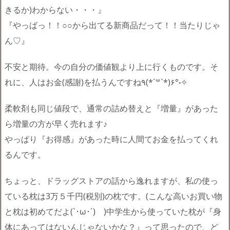
きるか)わからない・・・』
『やっばっ！！○○から出てる新商品だって！！当たりじゃ
ん♡』
不安と期待。今の自分の価値観より上に行くものです。そ
れに、人はお金(感謝)を払うんですね٩(*´꒳`*)۶°˖✧
柔軟剤も同じ値段で、通常の詰め替えと『増量』があった
ら増量の方が早く売れます♪
やっぱり『お得感』があった時に人間てお金を払ってくれ
るんです。
ちょっと、ドラッグストアの話から逸れますが、私の使っ
ている枕は3万５千円(税別)の枕です。(こんな高いお買い物
と枕は初めてだよ(`･ω･´)ゞ)中学生から使っていた枕が『身
体にあってはないんじゃないかな？』って思ったので、ど