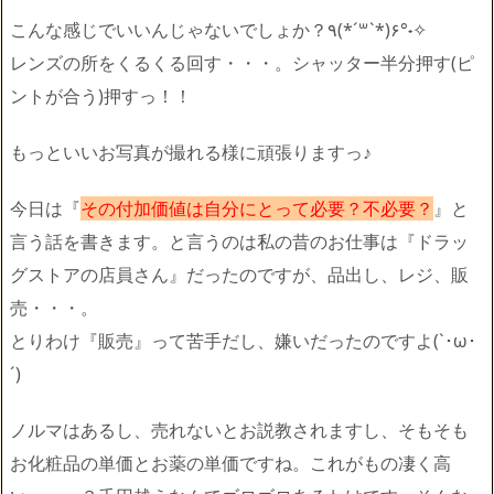
こんな感じでいいんじゃないでしょか？٩(*´꒳`*)۶°˖✧
レンズの所をくるくる回す・・・。シャッター半分押す(ピ
ントが合う)押すっ！！
もっといいお写真が撮れる様に頑張りますっ♪
今日は『
その付加価値は自分にとって必要？不必要？
』と
言う話を書きます。と言うのは私の昔のお仕事は『ドラッ
グストアの店員さん』だったのですが、品出し、レジ、販
売・・・。
とりわけ『販売』って苦手だし、嫌いだったのですよ(`･ω･
´)ゞ
ノルマはあるし、売れないとお説教されますし、そもそも
お化粧品の単価とお薬の単価ですね。これがもの凄く高