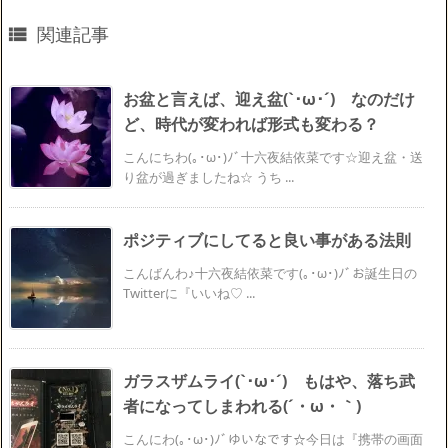
関連記事

お盆と言えば、迎え盆(`･ω･´)ゞなのだけ
ど、時代が変われば形式も変わる？
こんにちわ(｡･ω･)ﾉﾞ十六夜結依菜です☆迎え盆・送
り盆が過ぎましたね☆ うち ...
ポジティブにしてると良い事がある法則
こんばんわ♪十六夜結依菜です(｡･ω･)ﾉﾞお誕生日の
Twitterに『いいね♡ ...
ガラスザムライ(`･ω･´)ゞもはや、落ち武
者になってしまわれる(´・ω・｀)
こんにわ(｡･ω･)ﾉﾞゆいなです☆今日は『携帯の画面