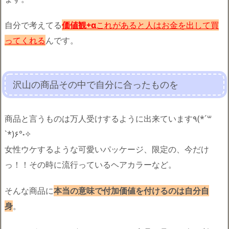
自分で考えてる
価値観+α
これがあると人はお金を出して買
ってくれる
んです。
沢山の商品その中で自分に合ったものを
商品と言うものは万人受けするように出来ています٩(*´꒳
`*)۶°˖✧
女性ウケするような可愛いパッケージ、限定の、今だけ
っ！！その時に流行っているヘアカラーなど。
そんな商品に
本当の意味で付加価値を付けるのは自分自
身
。