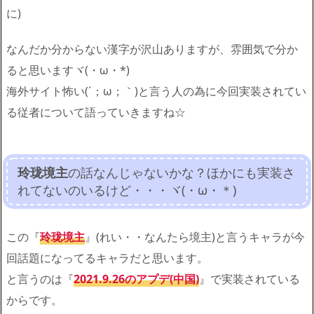
に)
なんだか分からない漢字が沢山ありますが、雰囲気で分か
ると思いますヾ(・ω・*)
海外サイト怖い(´；ω；｀)と言う人の為に今回実装されてい
る従者について語っていきますね☆
玲珑境主
の話なんじゃないかな？ほかにも実装さ
れてないのいるけど・・・ヾ(・ω・＊)
この『
玲珑境主
』(れい・・なんたら境主)と言うキャラが今
回話題になってるキャラだと思います。
と言うのは『
2021.9.26のアプデ(中国)
』で実装されている
からです。