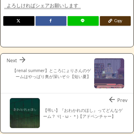
よろしければシェアお願いします
Copy

Next
【renal summer】ところにょりさんのゲ
ームはやっぱり奥が深いぞ☆【短い夏】

Prev
【弔い】『おわかれのほし』ってどんなゲ
ーム？ヾ(・ω・＊)【アドベンチャー】