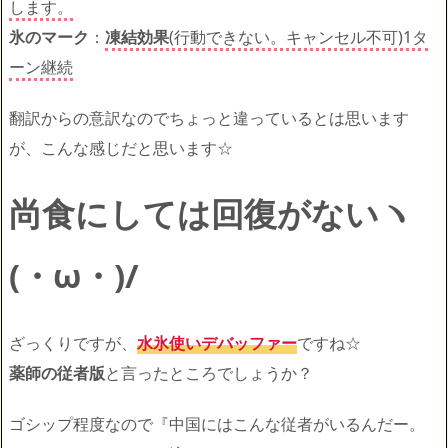
します。
氷のマーク
：
凍結効果
(行動できない。キャンセル不可)1タ
ーン継続
翻訳からの意訳なのでちょっと違っているとは思います
が、こんな感じだと思います☆
尚食にしては回復がないヽ
(・ω・)/
ざっくりですが、
水氷使いデバッファー
ですね☆
薬師の従者版
と言ったところでしょうか？
ゴシップ程度なので『中国にはこんな従者がいるんだー。