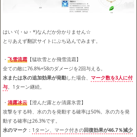
はいヾ(・ω・*)なんだか分かりません☆
とりあえず翻訳サイトにぶち込んでみます。
・
飞雪流霜
【猛吹雪とか飛雪流霜】
全ての敵に76.8%+58のダメージを2回与える。
水または氷の追加効果が発動
した場合、
マーク数を3人に付
与
。1ターン継続。
・
清露冰云
【澄んだ露とか清露氷雲】
攻撃をする時、水の力を発動する確率は50%。氷の力を発
動する確率は26.3%です。
水のマーク
：
1ターン、マーク付きの
回復効果が46.7％減少