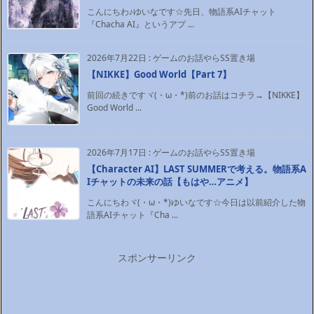
こんにちわ♪ゆいなです☆先日、物語系AIチャット
『Chacha AI』というアプ ...
2026年7月22日
:
ゲームのお話やらSS置き場
【NIKKE】Good World【Part 7】
前回の続きですヾ(・ω・*)前のお話はコチラ→【NIKKE】
Good World ...
2026年7月17日
:
ゲームのお話やらSS置き場
【Character AI】LAST SUMMERで考える。物語系A
Iチャットの未来の話【もはや…アニメ】
こんにちわヾ(・ω・*)ゆいなです☆今日は以前紹介した物
語系AIチャット『Cha ...
スポンサーリンク