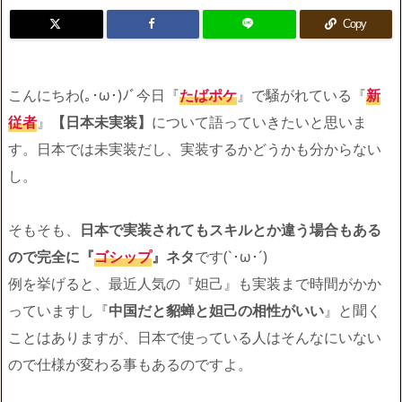
Copy
こんにちわ(｡･ω･)ﾉﾞ今日『
たばポケ
』で騒がれている『
新
従者
』
【日本未実装】
について語っていきたいと思いま
す。日本では未実装だし、実装するかどうかも分からない
し。
そもそも、
日本で実装されてもスキルとか違う場合もある
ので完全に『
ゴシップ
』ネタ
です(`･ω･´)ゞ
例を挙げると、最近人気の『妲己』も実装まで時間がかか
っていますし『
中国だと貂蝉と妲己の相性がいい
』と聞く
ことはありますが、日本で使っている人はそんなにいない
ので仕様が変わる事もあるのですよ。