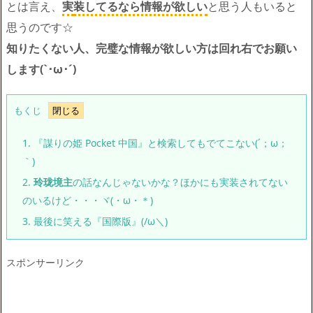
とは言え、
実
装してるなら情報が欲しい
と思う人もいると
思うのです☆
知りたくない人、完璧な情報が欲しい方は回れ右でお願い
します(`･ω･´)ゞ
もくじ
1.
『謀りの姫 Pocket 中国』と検索してもでてこない(´；ω；
｀)
2.
玲珑境主
の話なんじゃないかな？ほかにも実装されてない
のいるけど・・・ヾ(・ω・＊)
3.
最後に笑える『国際版』(/ω＼)
スポンサーリンク