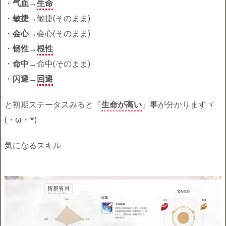
・
气血
→
生命
・
敏捷
→敏捷(そのまま)
・
会心
→会心(そのまま)
・
韧性
→
根性
・
命中
→命中(そのまま)
・
闪避
→
回避
と初期ステータスみると『
生命が高い
』事が分かりますヾ
(・ω・*)
気になるスキル