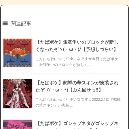
関連記事

【たばポケ】派閥争いのブロックが新し
くなったぞヽ(・ω・)/【予想しづらい】
こんにちわ(｡･ω･)ﾉﾞゆいなです☆今日はたばポケ
『派閥争いのブロックが新しく ...
【たばポケ】貂蝉の華スキンが実装され
たぞヾ(・ω・*)【ぶん回せっ!!】
こんにちわ(｡･ω･)ﾉﾞゆいなです☆2022.2.1に『貂蝉
の華スキン』が実装 ...
【たばポケ】ゴシップネタがゴシップネ