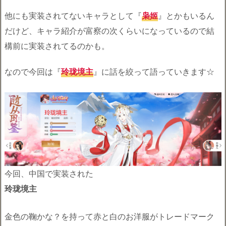
他にも実装されてないキャラとして『
枭姬
』とかもいるん
だけど、キャラ紹介が富察の次くらいになっているので結
構前に実装されてるのかも。
なので今回は『
玲珑境主
』に話を絞って語っていきます☆
今回、中国で実装された
玲珑境主
金色の鞠かな？を持って赤と白のお洋服がトレードマーク