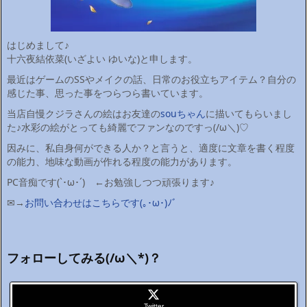
はじめまして♪
十六夜結依菜(いざよい ゆいな)と申します。
最近はゲームのSSやメイクの話、日常のお役立ちアイテム？自分の
感じた事、思った事をつらつら書いています。
当店自慢クジラさんの絵はお友達の
souちゃん
に描いてもらいまし
た♪水彩の絵がとっても綺麗でファンなのですっ(/ω＼)♡
因みに、私自身何ができる人か？と言うと、適度に文章を書く程度
の能力、地味な動画が作れる程度の能力があります。
PC音痴です(`･ω･´)ゞ←お勉強しつつ頑張ります♪
✉→
お問い合わせはこちらです(｡･ω･)ﾉﾞ
フォローしてみる(/ω＼*)？
Twitter