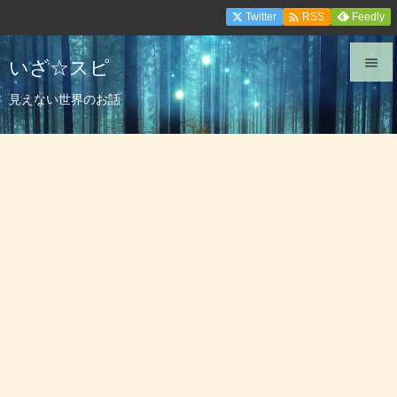

Twitter
Feedly
RSS
いざ☆スピ


見えない世界のお話
メニュ

サイド

前へ

次へ

検索