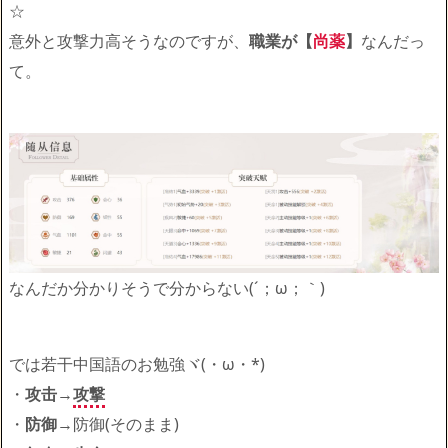
☆
意外と攻撃力高そうなのですが、
職業が【
尚薬
】
なんだっ
て。
なんだか分かりそうで分からない(´；ω；｀)
では若干中国語のお勉強ヾ(・ω・*)
・
攻击
→
攻撃
・
防御
→防御(そのまま)