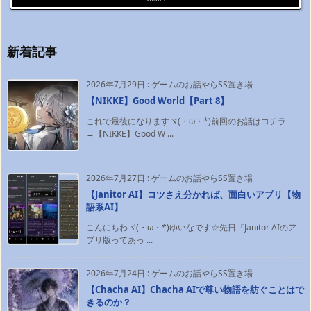
新着記事
2026年7月29日
:
ゲームのお話やらSS置き場
【NIKKE】Good World【Part 8】
これで最後になりますヾ(・ω・*)前回のお話はコチラ
→【NIKKE】Good W ...
2026年7月27日
:
ゲームのお話やらSS置き場
【Janitor AI】コツさえ分かれば、面白いアプリ【物
語系AI】
こんにちわヾ(・ω・*)ゆいなです☆先日『Janitor AIのア
プリ版ってあっ ...
2026年7月24日
:
ゲームのお話やらSS置き場
【Chacha AI】Chacha AIで尊い物語を紡ぐことはで
きるのか？