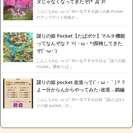
タじゃなくなってきたぞ(*ﾟДﾟ)!!
こんにちわ(｡･ω･)ﾉﾞゆいなです☆謀りの姫 Pocket
のアップデート情報が ...
謀りの姫 Pocket【たばポケ】マルチ機能
ってなんぞな？ヾ(・ω・*)探検してきた
ぞ(`･ω･´)ゞ
こんにちわ(｡･ω･)ﾉﾞゆいなです☆今日は『謀りの姫
Pocket』通称 たば ...
謀りの姫 pocket 改造って(´・ω・｀)？？
よー分からんからやってみた♪改造→鎖編
こんにちわ(｡･ω･)ﾉﾞゆいなです☆以前『謀(たばか)
りの姫 pocket』の ...