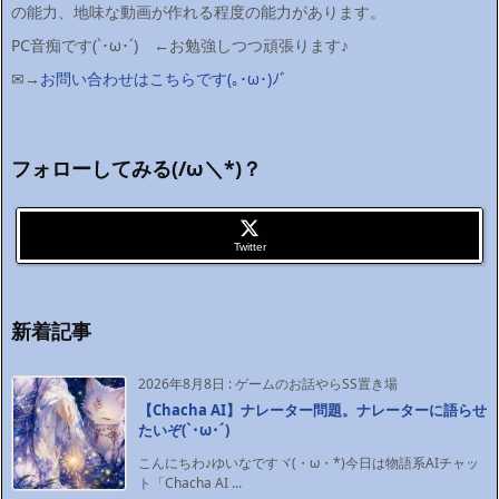
の能力、地味な動画が作れる程度の能力があります。
PC音痴です(`･ω･´)ゞ←お勉強しつつ頑張ります♪
✉→
お問い合わせはこちらです(｡･ω･)ﾉﾞ
フォローしてみる(/ω＼*)？
Twitter
新着記事
2026年8月8日
:
ゲームのお話やらSS置き場
【Chacha AI】ナレーター問題。ナレーターに語らせ
たいぞ(`･ω･´)ゞ
こんにちわ♪ゆいなですヾ(・ω・*)今日は物語系AIチャッ
ト「Chacha AI ...