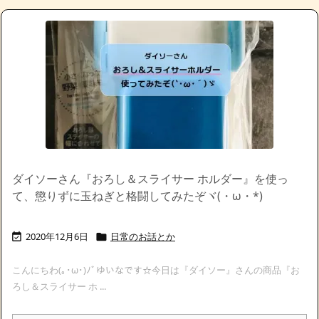
ダイソーさん『おろし＆スライサー ホルダー』を使っ
て、懲りずに玉ねぎと格闘してみたぞヾ(・ω・*)
2020年12月6日
日常のお話とか


こんにちわ(｡･ω･)ﾉﾞゆいなです☆今日は『ダイソー』さんの商品『お
ろし＆スライサー ホ ...