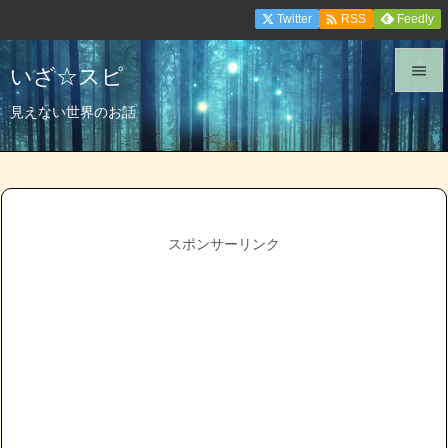

Twitter
Feedly
RSS
いざ☆スピ


見えない世界のお話
メニュ

サイド

前へ
スポンサーリンク

次へ

検索