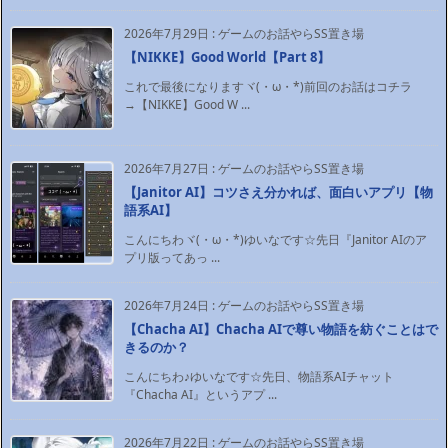
2026年7月29日
:
ゲームのお話やらSS置き場
【NIKKE】Good World【Part 8】
これで最後になりますヾ(・ω・*)前回のお話はコチラ
→【NIKKE】Good W ...
2026年7月27日
:
ゲームのお話やらSS置き場
【Janitor AI】コツさえ分かれば、面白いアプリ【物
語系AI】
こんにちわヾ(・ω・*)ゆいなです☆先日『Janitor AIのア
プリ版ってあっ ...
2026年7月24日
:
ゲームのお話やらSS置き場
【Chacha AI】Chacha AIで尊い物語を紡ぐことはで
きるのか？
こんにちわ♪ゆいなです☆先日、物語系AIチャット
『Chacha AI』というアプ ...
2026年7月22日
:
ゲームのお話やらSS置き場