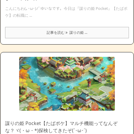
こんにちわ(｡･ω･)ﾉﾞゆいなです。今日は『謀りの姫 Pocket』【たばポ
ケ】の転職に ...
記事を読む
謀りの姫 ...
謀りの姫 Pocket【たばポケ】マルチ機能ってなんぞ
な？ヾ(・ω・*)探検してきたぞ(`･ω･´)ゞ