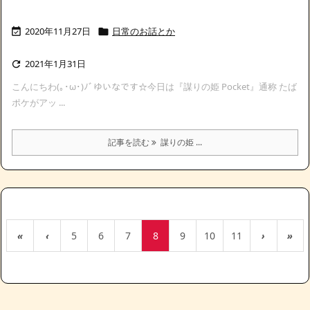
2020年11月27日
日常のお話とか


2021年1月31日

こんにちわ(｡･ω･)ﾉﾞゆいなです☆今日は『謀りの姫 Pocket』通称 たば
ポケがアッ ...
記事を読む
謀りの姫 ...
«
‹
5
6
7
8
9
10
11
›
»