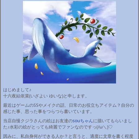
はじめまして♪
十六夜結依菜(いざよい ゆいな)と申します。
最近はゲームのSSやメイクの話、日常のお役立ちアイテム？自分の
感じた事、思った事をつらつら書いています。
当店自慢クジラさんの絵はお友達の
souちゃん
に描いてもらいまし
た♪水彩の絵がとっても綺麗でファンなのですっ(/ω＼)♡
因みに、私自身何ができる人か？と言うと、適度に文章を書く程度