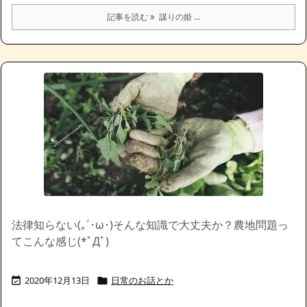
記事を読む
謀りの姫 ...
法律知らない(｡´･ω･)そんな知識で大丈夫か？農地問題っ
てこんな感じ(*ﾟДﾟ)
2020年12月13日
日常のお話とか

