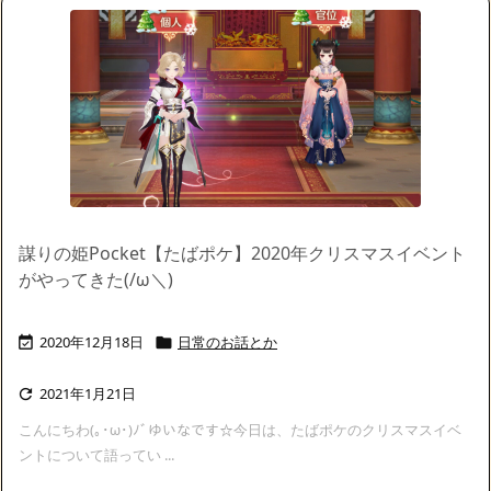
謀りの姫Pocket【たばポケ】2020年クリスマスイベント
がやってきた(/ω＼)
2020年12月18日
日常のお話とか


2021年1月21日

こんにちわ(｡･ω･)ﾉﾞゆいなです☆今日は、たばポケのクリスマスイベ
ントについて語ってい ...