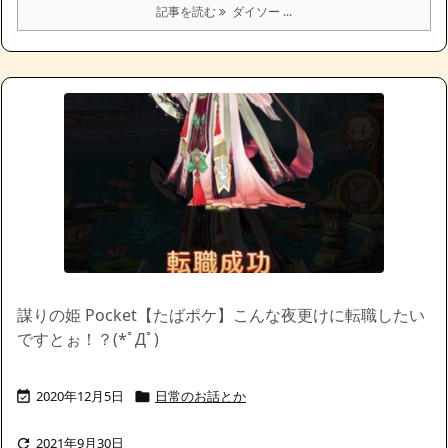
記事を読む
ダイソー ...
謀りの姫 Pocket【たばポケ】こんな夜更けに転職したい
ですとぉ！？(*ﾟДﾟ)
2020年12月5日
日常のお話とか


2021年9月30日
