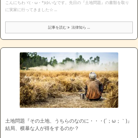
こんにちわヾ(・ω・*)ゆいなです。先日の『土地問題』の書類を取り
に実家に行ってきました☆ ...
記事を読む
法律知ら ...
土地問題『その土地、うちらのなのに・・・(´；ω；｀)』
結局、横暴な人が得をするのか？