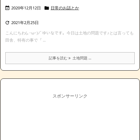
2020年12月12日
日常のお話とか


2021年2月25日

こんにちわ(｡･ω･)ﾉﾞゆいなです。今日は土地の問題です♪とは言っても
田舎、特有の事で『 ...
記事を読む
土地問題 ...
スポンサーリンク