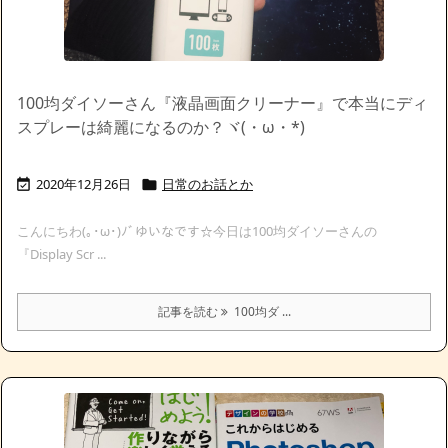
100均ダイソーさん『液晶画面クリーナー』で本当にディ
スプレーは綺麗になるのか？ヾ(・ω・*)
2020年12月26日
日常のお話とか


こんにちわ(｡･ω･)ﾉﾞゆいなです☆今日は100均ダイソーさんの
『Display Scr ...
記事を読む
100均ダ ...