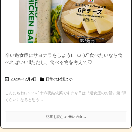
辛い過食症にサヨナラをしよう(｡･ω･)ﾉﾞ食べたいなら食
べればいい!!ただし、食べる物を考えて♡
2020年12月9日
日常のお話とか


こんにちわ(｡･ω･)ﾉﾞ十六夜結依菜です☆今日は『過食症のお話』第3弾
くらいになると思う ...
記事を読む
辛い過食 ...