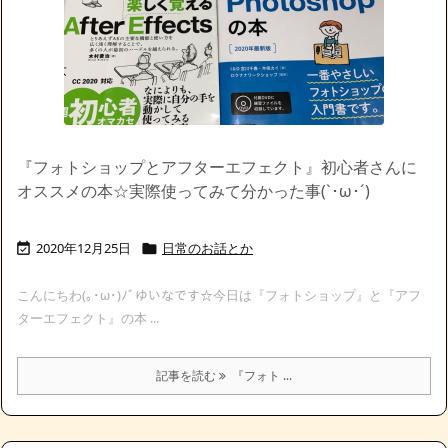
『フォトショップとアフターエフェクト』初心者さんに
オススメの本☆実際使ってみて分かった事(`･ω･´)ゞ
2020年12月25日
日常のお話とか


こんにちわ(｡･ω･)ﾉﾞゆいなです☆今日は『フォトショップ』と『アフ
ターエフェクト』の本 ...
記事を読む
『フォト ...