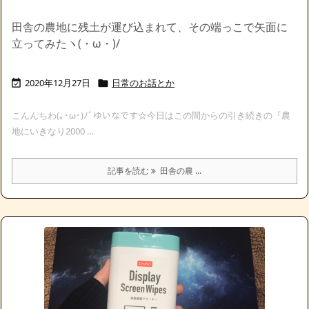
田舎の農地に残土が運び込まれて、その端っこで矢面に
立ってみたヽ(・ω・)/
2020年12月27日
日常のお話とか


こんんちわ(｡･ω･)ﾉﾞゆいなです☆今日はこの間からの引き続きの『農
地にいきなり2000 ...
記事を読む
田舎の農 ...