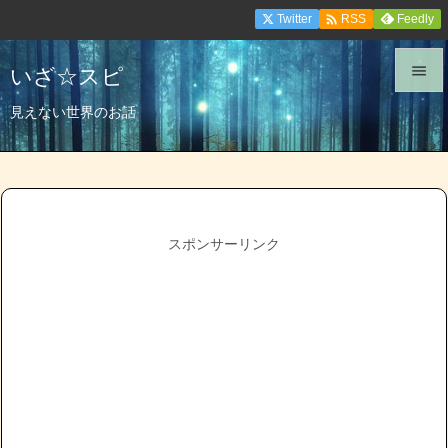

Twitter
Feedly
RSS
いざ☆スピ


見えない世界のお話
メニュ

サイド

前へ
スポンサーリンク

次へ

検索