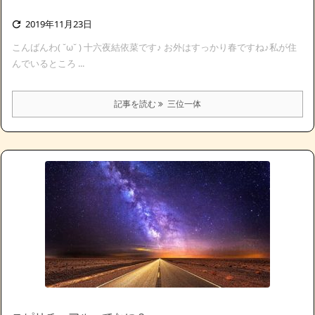
2019年11月23日

こんばんわ( ˘ω˘ ) 十六夜結依菜です♪ お外はすっかり春ですね♪私が住
んでいるところ ...
記事を読む
三位一体