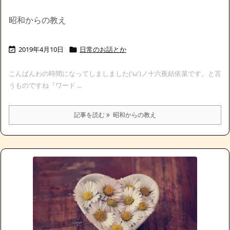
昭和からの教え
2019年4月10日
日常のお話とか


こんばんわの時間になってしましました('ω')ノ十六夜結依菜です。と言
うものですね『ワード ...
記事を読む
昭和からの教え