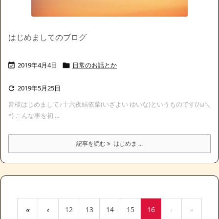
はじめましてのブログ
2019年4月4日
日常のお話とか


2019年5月25日

皆様はじめまして♪十六夜結依菜(いざよい ゆいな)というものです(/ω＼
*) こんな事を初 ...
記事を読む
はじめま ...
«
‹
12
13
14
15
16
›
»