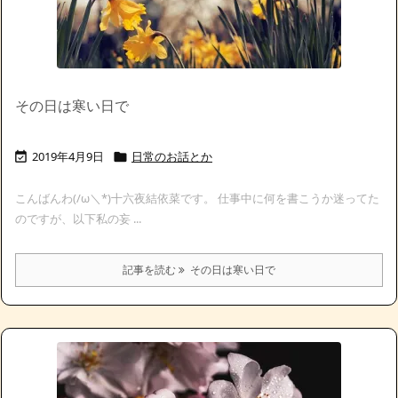
その日は寒い日で
2019年4月9日
日常のお話とか


こんばんわ(/ω＼*)十六夜結依菜です。 仕事中に何を書こうか迷ってた
のですが、以下私の妄 ...
記事を読む
その日は寒い日で