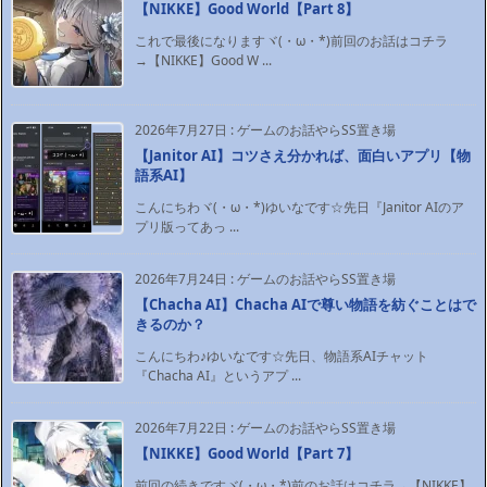
【NIKKE】Good World【Part 8】
これで最後になりますヾ(・ω・*)前回のお話はコチラ
→【NIKKE】Good W ...
2026年7月27日
:
ゲームのお話やらSS置き場
【Janitor AI】コツさえ分かれば、面白いアプリ【物
語系AI】
こんにちわヾ(・ω・*)ゆいなです☆先日『Janitor AIのア
プリ版ってあっ ...
2026年7月24日
:
ゲームのお話やらSS置き場
【Chacha AI】Chacha AIで尊い物語を紡ぐことはで
きるのか？
こんにちわ♪ゆいなです☆先日、物語系AIチャット
『Chacha AI』というアプ ...
2026年7月22日
:
ゲームのお話やらSS置き場
【NIKKE】Good World【Part 7】
前回の続きですヾ(・ω・*)前のお話はコチラ→【NIKKE】