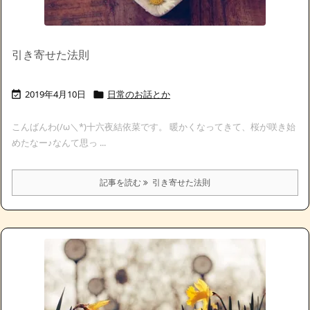
引き寄せた法則
2019年4月10日
日常のお話とか


こんばんわ(/ω＼*)十六夜結依菜です。 暖かくなってきて、桜が咲き始
めたなー♪なんて思っ ...
記事を読む
引き寄せた法則