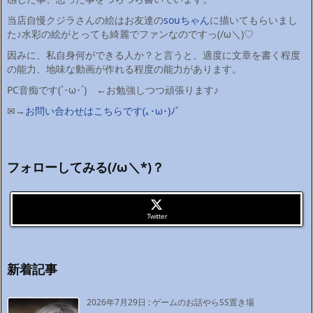
当店自慢クジラさんの絵はお友達の
souちゃん
に描いてもらいまし
た♪水彩の絵がとっても綺麗でファンなのですっ(/ω＼)♡
因みに、私自身何ができる人か？と言うと、適度に文章を書く程度
の能力、地味な動画が作れる程度の能力があります。
PC音痴です(`･ω･´)ゞ←お勉強しつつ頑張ります♪
✉→
お問い合わせはこちらです(｡･ω･)ﾉﾞ
フォローしてみる(/ω＼*)？
Twitter
新着記事
2026年7月29日
:
ゲームのお話やらSS置き場