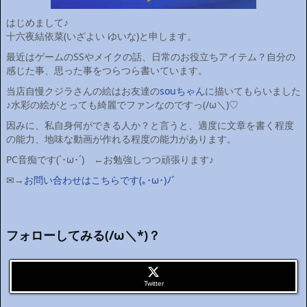
はじめまして♪
十六夜結依菜(いざよい ゆいな)と申します。
最近はゲームのSSやメイクの話、日常のお役立ちアイテム？自分の
感じた事、思った事をつらつら書いています。
当店自慢クジラさんの絵はお友達の
souちゃん
に描いてもらいました
♪水彩の絵がとっても綺麗でファンなのですっ(/ω＼)♡
因みに、私自身何ができる人か？と言うと、適度に文章を書く程度
の能力、地味な動画が作れる程度の能力があります。
PC音痴です(`･ω･´)ゞ←お勉強しつつ頑張ります♪
✉→
お問い合わせはこちらです(｡･ω･)ﾉﾞ
フォローしてみる(/ω＼*)？
Twitter