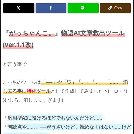
Copy
『
がっちゃんこ。
』
物語AI文章救出ツール
(ver.1.1改)
と言う事で
こっちのツールは
「──」
や
「♡」「。」「、」「……」消
し去る事
に
特化
ツール
として作成してみましたヾ(・ω・*)
(むしろ、消し去りすぎます)
「
汎用型AIに投げるほどでもないんだけど……
」
「
句読点や……、──がうざいけど、読めなくはない……けど