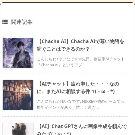
関連記事

【Chacha AI】Chacha AIで尊い物語を
紡ぐことはできるのか？
こんにちわ♪ゆいなです☆先日、物語系AIチャット
『Chacha AI』というアプ ...
【AIチャット】疲れ申した・・・なの
に、またAIに相談する件ヾ(・ω・*)
こんにちわ☆ゆいなです♪NIKKEや他のゲームでも
周年イベントがあり、忙しく過ご ...
【AI】Chat GPTさんに画像生成を頼んで
みたヾ(・ω・*)