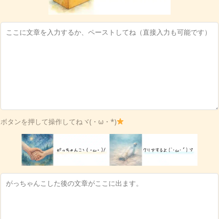
ボタンを押して操作してねヾ(・ω・*)