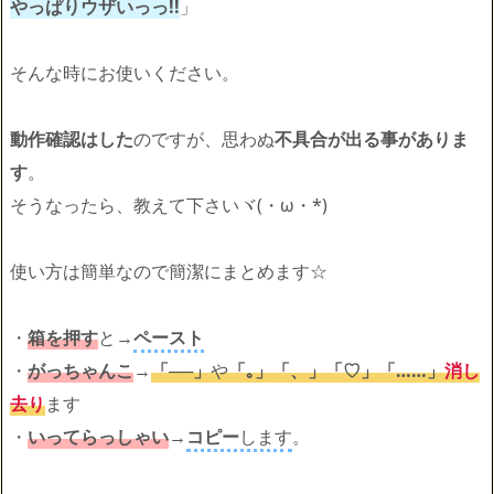
やっぱりウザいっっ!!
」
そんな時にお使いください。
動作確認はした
のですが、思わぬ
不具合が出る事がありま
す
。
そうなったら、教えて下さいヾ(・ω・*)
使い方は簡単なので簡潔にまとめます☆
・
箱を押す
と→
ペースト
・
がっちゃんこ
→
「──」
や
「｡」「、」「♡」「……」
消し
去
り
ます
・
いってらっしゃい
→
コピー
します
。