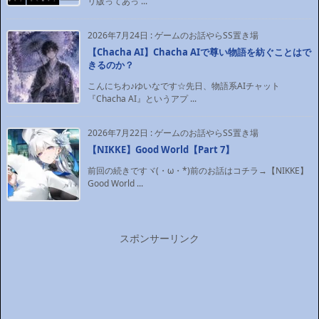
リ版ってあっ ...
2026年7月24日
:
ゲームのお話やらSS置き場
【Chacha AI】Chacha AIで尊い物語を紡ぐことはで
きるのか？
こんにちわ♪ゆいなです☆先日、物語系AIチャット
『Chacha AI』というアプ ...
2026年7月22日
:
ゲームのお話やらSS置き場
【NIKKE】Good World【Part 7】
前回の続きですヾ(・ω・*)前のお話はコチラ→【NIKKE】
Good World ...
スポンサーリンク