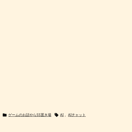
ゲームのお話やらSS置き場
AI
,
AIチャット

