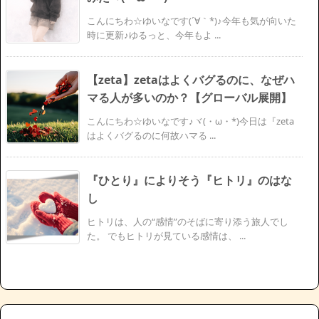
こんにちわ☆ゆいなです(´∀｀*)♪今年も気が向いた
時に更新♪ゆるっと、今年もよ ...
【zeta】zetaはよくバグるのに、なぜハ
マる人が多いのか？【グローバル展開】
こんにちわ☆ゆいなです♪ヾ(・ω・*)今日は『zeta
はよくバグるのに何故ハマる ...
『ひとり』によりそう『ヒトリ』のはな
し
ヒトリは、人の“感情”のそばに寄り添う旅人でし
た。 でもヒトリが見ている感情は、 ...