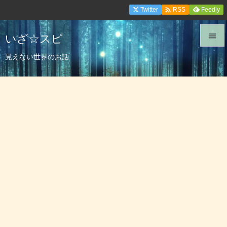

Twitter
Feedly
RSS
いざ☆スピ


見えない世界のお話
メニュ

サイド

前へ

次へ

検索