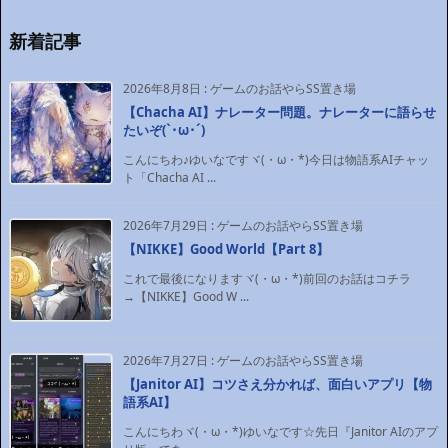
新着記事
2026年8月8日
:
ゲームのお話やらSS置き場
【Chacha AI】ナレーター問題。ナレーターに語らせ
たいぞ(`･ω･´)ゞ
こんにちわ♪ゆいなですヾ(・ω・*)今日は物語系AIチャッ
ト「Chacha AI ...
2026年7月29日
:
ゲームのお話やらSS置き場
【NIKKE】Good World【Part 8】
これで最後になりますヾ(・ω・*)前回のお話はコチラ
→【NIKKE】Good W ...
2026年7月27日
:
ゲームのお話やらSS置き場
【Janitor AI】コツさえ分かれば、面白いアプリ【物
語系AI】
こんにちわヾ(・ω・*)ゆいなです☆先日『Janitor AIのアプ