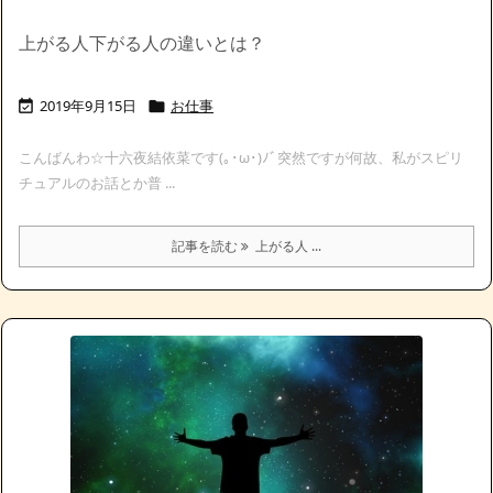
上がる人下がる人の違いとは？
2019年9月15日
お仕事


こんばんわ☆十六夜結依菜です(｡･ω･)ﾉﾞ突然ですが何故、私がスピリ
チュアルのお話とか普 ...
記事を読む
上がる人 ...