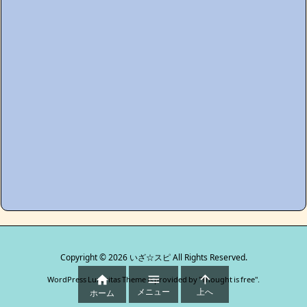
Copyright ©
2026
いざ☆スピ
All Rights Reserved.



WordPress Luxeritas Theme is provided by "
Thought is free
".
メニュー
上へ
ホーム