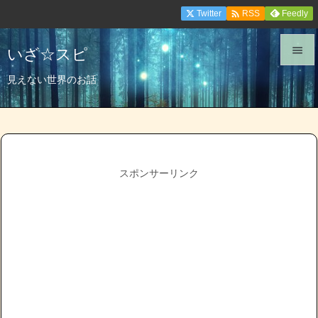

Twitter
Feedly
RSS
いざ☆スピ


見えない世界のお話
メニュ

サイド

前へ
スポンサーリンク

次へ

検索