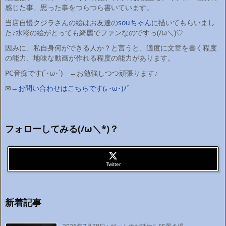
感じた事、思った事をつらつら書いています。
当店自慢クジラさんの絵はお友達の
souちゃん
に描いてもらいまし
た♪水彩の絵がとっても綺麗でファンなのですっ(/ω＼)♡
因みに、私自身何ができる人か？と言うと、適度に文章を書く程度
の能力、地味な動画が作れる程度の能力があります。
PC音痴です(`･ω･´)ゞ←お勉強しつつ頑張ります♪
✉→
お問い合わせはこちらです(｡･ω･)ﾉﾞ
フォローしてみる(/ω＼*)？
Twitter
新着記事