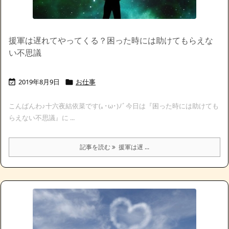
援軍は遅れてやってくる？困った時には助けてもらえな
い不思議
2019年8月9日
お仕事


こんばんわ♪十六夜結依菜です(｡･ω･)ﾉﾞ今日は『困った時には助けても
らえない不思議』に ...
記事を読む
援軍は遅 ...