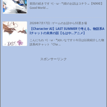
前回の続きですヾ(・ω・*)前のお話はコチラ→【NIKKE】
Good World ...
2026年7月17日
:
ゲームのお話やらSS置き場
【Character AI】LAST SUMMERで考える。物語系A
Iチャットの未来の話【もはや…アニメ】
こんにちわヾ(・ω・*)ゆいなです☆今日は以前紹介した物
語系AIチャット『Cha ...
スポンサーリンク