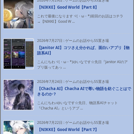
2026年7月29日
:
ゲームのお話やらSS置き場
【NIKKE】Good World【Part 8】
これで最後になりますヾ(・ω・*)前回のお話はコチラ
→【NIKKE】Good W ...
2026年7月27日
:
ゲームのお話やらSS置き場
【Janitor AI】コツさえ分かれば、面白いアプリ【物
語系AI】
こんにちわヾ(・ω・*)ゆいなです☆先日『Janitor AIのア
プリ版ってあっ ...
2026年7月24日
:
ゲームのお話やらSS置き場
【Chacha AI】Chacha AIで尊い物語を紡ぐことはで
きるのか？
こんにちわ♪ゆいなです☆先日、物語系AIチャット
『Chacha AI』というアプ ...
2026年7月22日
:
ゲームのお話やらSS置き場
【NIKKE】Good World【Part 7】