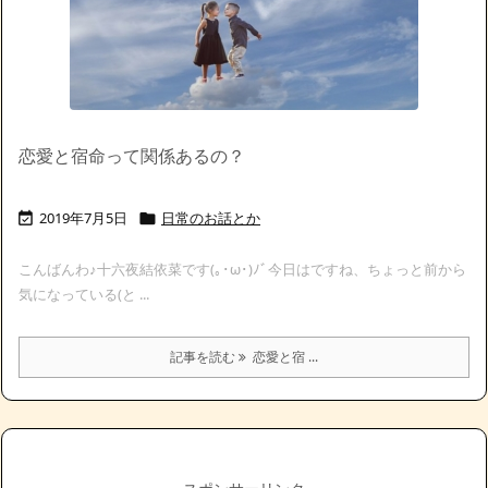
恋愛と宿命って関係あるの？
2019年7月5日
日常のお話とか


こんばんわ♪十六夜結依菜です(｡･ω･)ﾉﾞ今日はですね、ちょっと前から
気になっている(と ...
記事を読む
恋愛と宿 ...