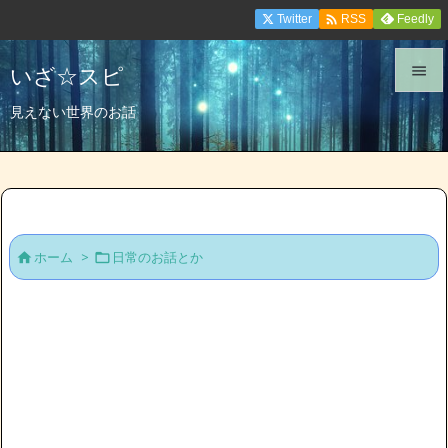

Twitter
Feedly
RSS
いざ☆スピ


見えない世界のお話
メニュ

サイド

前へ
ホーム
>
日常のお話とか



次へ

検索