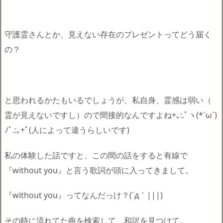
守護霊さんとか、見えない存在のプレゼントってどう届く
の？
と思われるかたもいるでしょうが、私自身、霊感は弱い（
霊が見えないですし）ので間接的なんですよね+｡:.ﾟヽ(*´
ω`)
ﾉﾟ.:｡+ﾟ(人によって違うらしいです)
私の体験した話ですと、この間の話をすると有線で
『without you』と言う歌詞が頭に入ってきまして。
『without you』ってなんだっけ？(´д｀|||)
その時に流れてた曲を検索して、和訳を見つけて。