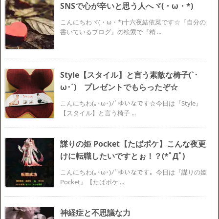
SNSで心が辛いと思う人へヾ(・ω・*)
こんにちわヾ(・ω・*)十六夜結依菜です☆『自分の
書いているブログ』の検索で『精 ...
Style【スタイル】と言う素敵な椅子(`･
ω･´)ゞプレゼントでもらったぞ☆
こんにちわ(｡･ω･)ﾉﾞゆいなです☆今日は『Style』
【スタイル】と言う椅子 ...
謀りの姫 Pocket【たばポケ】こんな夜更
けに転職したいですとぉ！？(*ﾟДﾟ)
こんにちわ(｡･ω･)ﾉﾞゆいなです。今日は『謀りの姫
Pocket』【たばポケ ...
神経症と不思議な力