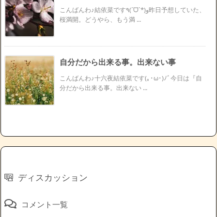
こんばんわ♪結依菜です٩(ˊᗜˋ*)و昨日予想していた、
桜満開。どうやら、もう満 ...
自分だから出来る事。出来ない事
こんばんわ♪十六夜結依菜です(｡･ω･)ﾉﾞ今日は『自
分だから出来る事。出来ない ...
ディスカッション
コメント一覧