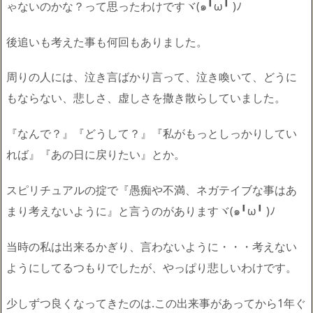
ゃないのかな？
って思ったわけですヾ(๑╹ω╹ )ﾉ
後追いも考えた事も何回もありました。
周りの人には、泣き言ばかり言って、泣き喚いて、
どうに
もならない、悲しさ、虚しさを撒き散らしていました。
『なんで？』『どうして？』『私がもっとしっかりしてい
れば』『
あの日に戻りたい』とか。
スピリチュアルの掟で『愚痴や不満、
ネガテイブな事はあ
まり考えないように』と言うのがありますヾ(
๑╹ω╹ )ﾉ
当時の私は出来るかぎり、言わないように・・・
考えない
ようにしてるつもりでしたが、やっぱり悲しいわけです。
少しずつ良くなってきたのは.
この出来事があってから1年ぐ