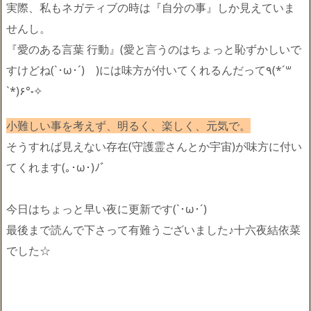
実際、私もネガティブの時は『自分の事』しか見えていま
せんし。
『愛のある言葉 行動』(愛と言うのはちょっと恥ずかしいで
すけどね(`･ω･´)ゞ)には味方が付いてくれるんだって٩(*´꒳
`*)۶°˖✧
小難しい事を考えず、明るく、楽しく、元気で。
そうすれば見えない存在(守護霊さんとか宇宙)が味方に付い
てくれます(｡･ω･)ﾉﾞ
今日はちょっと早い夜に更新です(`･ω･´)ゞ
最後まで読んで下さって有難うございました♪十六夜結依菜
でした☆