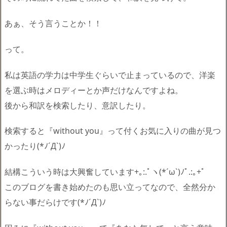
あぁ、そう言うことか！！
って。
私は英語の学力は中学生ぐらいで止まっているので、
洋楽
を選ぶ時はメロディーとか声だけなんですよね。
後から和訳を検索したり、意訳したり。
検索すると『without you』って付くお気に入りの曲が見つ
かったり(*ﾉ´Д`)ﾉ
結構こういう時は大興奮しています+｡:.ﾟヽ(*´ω`)
ﾉﾟ.:｡+ﾟ
このブログを書き始めたのも思い立ってなので、
全然分か
らない事だらけです(*ﾉ´Д`)ﾉ