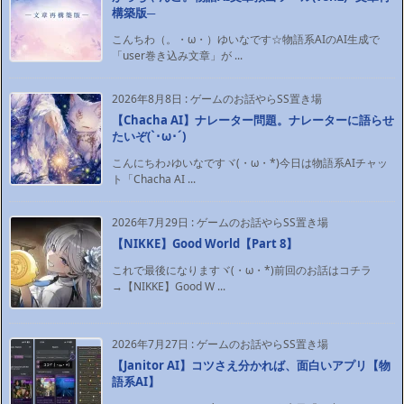
構築版─
こんちわ（。・ω・）ゆいなです☆物語系AIのAI生成で
「user巻き込み文章」が ...
2026年8月8日
:
ゲームのお話やらSS置き場
【Chacha AI】ナレーター問題。ナレーターに語らせ
たいぞ(`･ω･´)ゞ
こんにちわ♪ゆいなですヾ(・ω・*)今日は物語系AIチャッ
ト「Chacha AI ...
2026年7月29日
:
ゲームのお話やらSS置き場
【NIKKE】Good World【Part 8】
これで最後になりますヾ(・ω・*)前回のお話はコチラ
→【NIKKE】Good W ...
2026年7月27日
:
ゲームのお話やらSS置き場
【Janitor AI】コツさえ分かれば、面白いアプリ【物
語系AI】