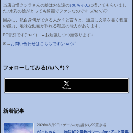
当店自慢クジラさんの絵はお友達の
souちゃん
に描いてもらいまし
た♪水彩の絵がとっても綺麗でファンなのですっ(/ω＼)♡
因みに、私自身何ができる人か？と言うと、適度に文章を書く程度
の能力、地味な動画が作れる程度の能力があります。
PC音痴です(`･ω･´)ゞ←お勉強しつつ頑張ります♪
✉→
お問い合わせはこちらです(｡･ω･)ﾉﾞ
フォローしてみる(/ω＼*)？
Twitter
新着記事
2026年8月9日
:
ゲームのお話やらSS置き場
がっちゃんこ。物語AI文章救出ツール(ver.2)─文章再