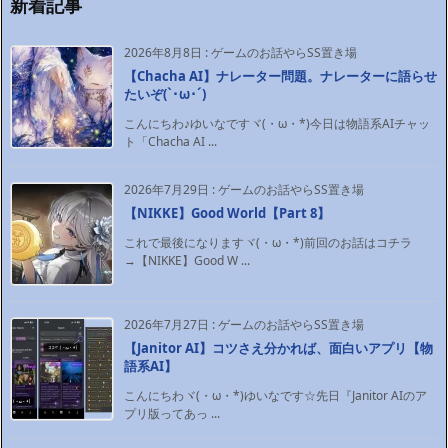
新着記事
2026年8月8日
:
ゲームのお話やらSS置き場
【Chacha AI】ナレーター問題。ナレーターに語らせ
たいぞ(`･ω･´)ゞ
こんにちわ♪ゆいなですヾ(・ω・*)今日は物語系AIチャッ
ト「Chacha AI ...
2026年7月29日
:
ゲームのお話やらSS置き場
【NIKKE】Good World【Part 8】
これで最後になりますヾ(・ω・*)前回のお話はコチラ
→【NIKKE】Good W ...
2026年7月27日
:
ゲームのお話やらSS置き場
【Janitor AI】コツさえ分かれば、面白いアプリ【物
語系AI】
こんにちわヾ(・ω・*)ゆいなです☆先日『Janitor AIのア
プリ版ってあっ ...