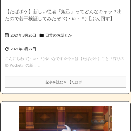
【たばポケ】新しい従者『妲己』ってどんなキャラ？出
たので若干検証してみたぞヾ(・ω・＊)【ぶん回す】
2021年3月26日
日常のお話とか


2021年3月27日

こんにちわヾ(・ω・＊)ゆいなです☆今日は【たばポケ】こと『謀りの
姫 Pocket』の新し ...
記事を読む
【たばポ ...