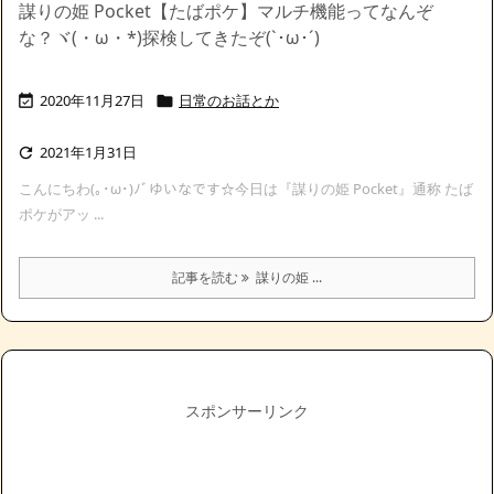
謀りの姫 Pocket【たばポケ】マルチ機能ってなんぞ
な？ヾ(・ω・*)探検してきたぞ(`･ω･´)ゞ
2020年11月27日
日常のお話とか


2021年1月31日

こんにちわ(｡･ω･)ﾉﾞゆいなです☆今日は『謀りの姫 Pocket』通称 たば
ポケがアッ ...
記事を読む
謀りの姫 ...
スポンサーリンク