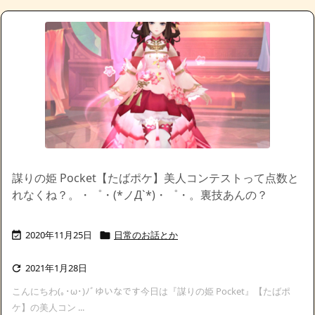
謀りの姫 Pocket【たばポケ】美人コンテストって点数と
れなくね？。・゜・(*ノД`*)・゜・。裏技あんの？
2020年11月25日
日常のお話とか


2021年1月28日

こんにちわ(｡･ω･)ﾉﾞゆいなです今日は『謀りの姫 Pocket』【たばポ
ケ】の美人コン ...