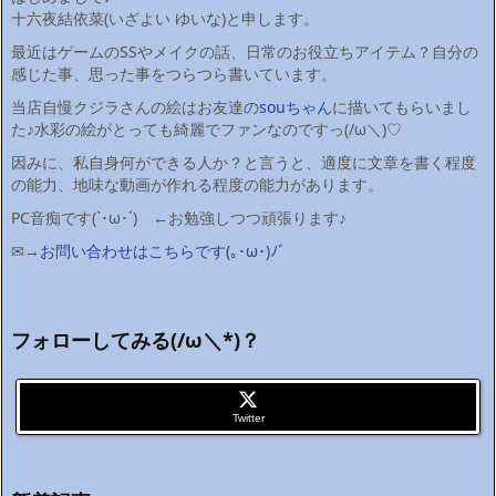
十六夜結依菜(いざよい ゆいな)と申します。
最近はゲームのSSやメイクの話、日常のお役立ちアイテム？自分の
感じた事、思った事をつらつら書いています。
当店自慢クジラさんの絵はお友達の
souちゃん
に描いてもらいまし
た♪水彩の絵がとっても綺麗でファンなのですっ(/ω＼)♡
因みに、私自身何ができる人か？と言うと、適度に文章を書く程度
の能力、地味な動画が作れる程度の能力があります。
PC音痴です(`･ω･´)ゞ←お勉強しつつ頑張ります♪
✉→
お問い合わせはこちらです(｡･ω･)ﾉﾞ
フォローしてみる(/ω＼*)？
Twitter