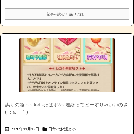
記事を読む
謀りの姫 ...
謀りの姫 pocket -たばポケ- 離縁ってどーすりゃいいのさ
(´；ω；｀)
2020年11月13日
日常のお話とか

