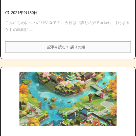
2021年9月30日

こんにちわ(｡･ω･)ﾉﾞゆいなです。今日は『謀りの姫 Pocket』【たばポ
ケ】の転職に ...
記事を読む
謀りの姫 ...