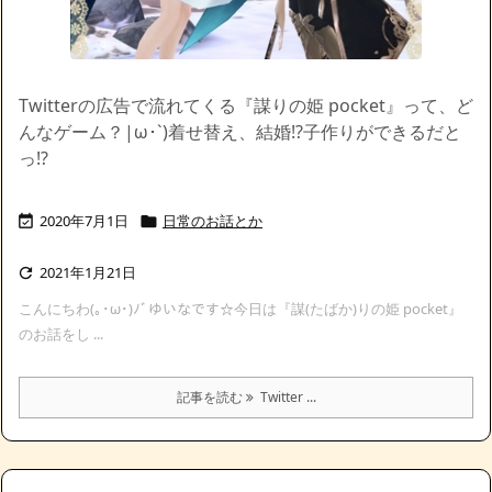
Twitterの広告で流れてくる『謀りの姫 pocket』って、ど
んなゲーム？|ω･`)着せ替え、結婚!?子作りができるだと
っ!?
2020年7月1日
日常のお話とか


2021年1月21日

こんにちわ(｡･ω･)ﾉﾞゆいなです☆今日は『謀(たばか)りの姫 pocket』
のお話をし ...
記事を読む
Twitter ...