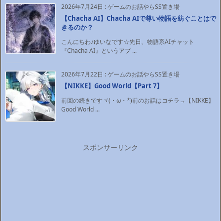
2026年7月24日
:
ゲームのお話やらSS置き場
【Chacha AI】Chacha AIで尊い物語を紡ぐことはで
きるのか？
こんにちわ♪ゆいなです☆先日、物語系AIチャット
『Chacha AI』というアプ ...
2026年7月22日
:
ゲームのお話やらSS置き場
【NIKKE】Good World【Part 7】
前回の続きですヾ(・ω・*)前のお話はコチラ→【NIKKE】
Good World ...
スポンサーリンク