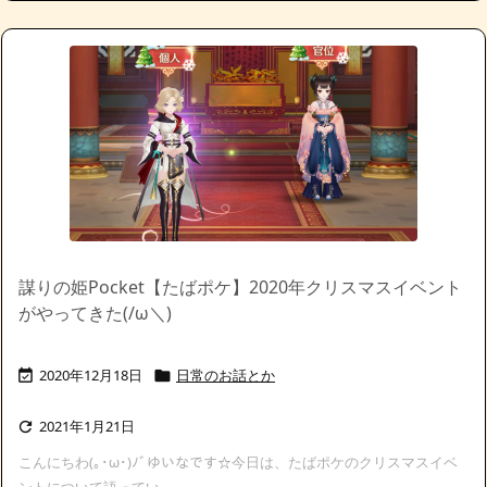
謀りの姫Pocket【たばポケ】2020年クリスマスイベント
がやってきた(/ω＼)
2020年12月18日
日常のお話とか


2021年1月21日

こんにちわ(｡･ω･)ﾉﾞゆいなです☆今日は、たばポケのクリスマスイベ