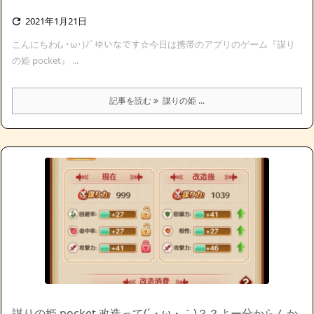
2021年1月21日

こんにちわ(｡･ω･)ﾉﾞゆいなです☆今日は携帯のアプリのゲーム『謀り
の姫 pocket』 ...
記事を読む
謀りの姫 ...
謀りの姫 pocket 改造って(´・ω・｀)？？よー分からんか