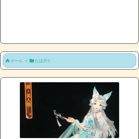
ホーム
>
たばポケ

