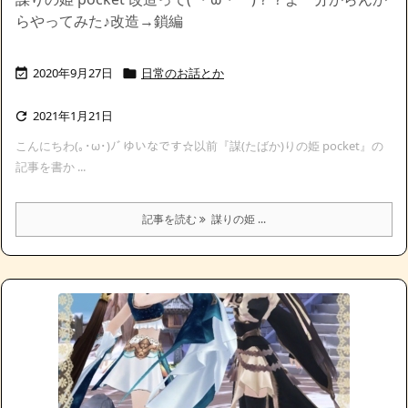
らやってみた♪改造→鎖編
2020年9月27日
日常のお話とか


2021年1月21日

こんにちわ(｡･ω･)ﾉﾞゆいなです☆以前『謀(たばか)りの姫 pocket』の
記事を書か ...
記事を読む
謀りの姫 ...