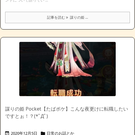
ントについて語ってい ...
記事を読む
謀りの姫 ...
謀りの姫 Pocket【たばポケ】こんな夜更けに転職したい
ですとぉ！？(*ﾟДﾟ)
2020年12月5日
日常のお話とか

