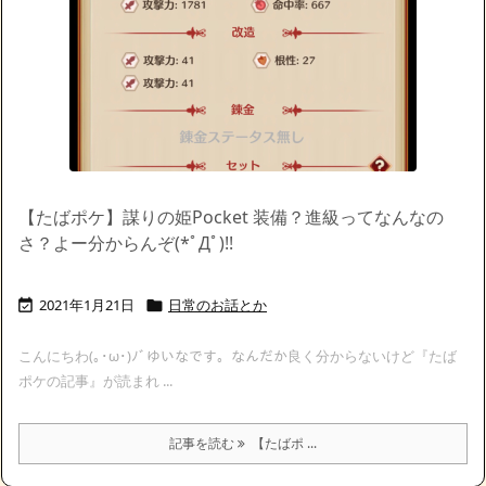
【たばポケ】謀りの姫Pocket 装備？進級ってなんなの
さ？よー分からんぞ(*ﾟДﾟ)!!
2021年1月21日
日常のお話とか


こんにちわ(｡･ω･)ﾉﾞゆいなです。なんだか良く分からないけど『たば
ポケの記事』が読まれ ...
記事を読む
【たばポ ...