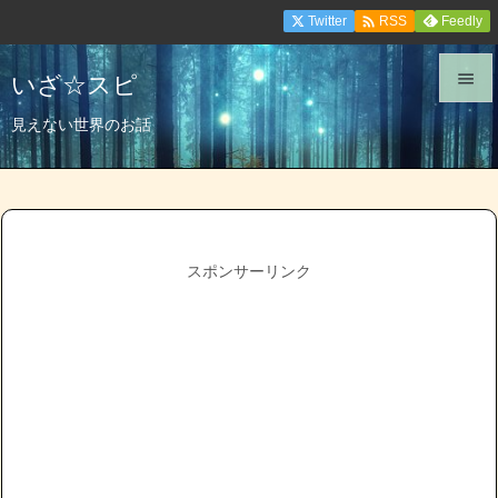

Twitter
Feedly
RSS
いざ☆スピ


見えない世界のお話
メニュ

サイド

前へ
スポンサーリンク

次へ

検索