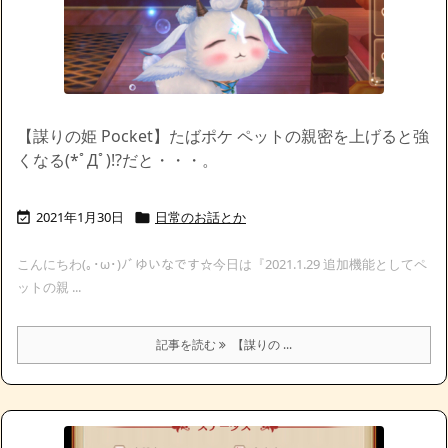
【謀りの姫 Pocket】たばポケ ペットの親密を上げると強
くなる(*ﾟДﾟ)!?だと・・・。
2021年1月30日
日常のお話とか


こんにちわ(｡･ω･)ﾉﾞゆいなです☆今日は『2021.1.29 追加機能としてペ
ットの親 ...
記事を読む
【謀りの ...