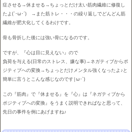
症させる→休ませる→ちょっとだけ太い筋肉繊維に修復し
たよ(`･ω･´)ゞ→また筋トレ・・・の繰り返しでどんどん筋
繊維が肥大化してくるわけです。
骨も骨折した後には強い骨になるのです。
ですが、『心は目に見えない』ので
負荷を与える(日常のストレス、嫌な事)→ネガティブからポ
ジティブへの変換→ちょっとだけメンタル強くなったよ♪と
簡単に言うとこんな感じなのです|ω･`)
この『筋肉』で『休ませる』を『心』は『ネガティブから
ポジティブへの変換』をうまく説明できればなと思って、
先日の事件を例にあげますね♪