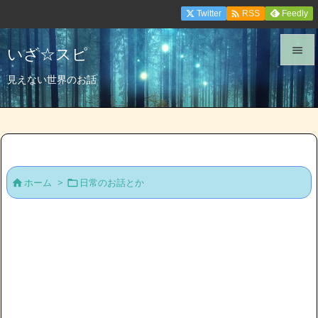

Twitter
Feedly
RSS
いざ☆スピ


見えない世界のお話
メニュ

サイド

前へ
ホーム
>
日常のお話とか



次へ

検索