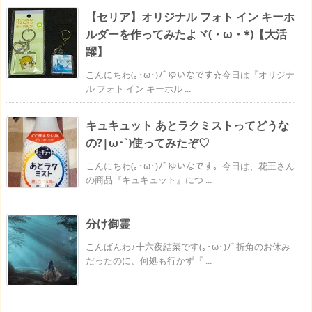
【セリア】オリジナル フォト イン キーホ
ルダーを作ってみたよヾ(・ω・*)【大活
躍】
こんにちわ(｡･ω･)ﾉﾞゆいなです☆今日は『オリジナ
ル フォト イン キーホル ...
キュキュット あとラクミストってどうな
の?|ω･`)使ってみたぞ♡
こんにちわ(｡･ω･)ﾉﾞゆいなです。今日は、花王さん
の商品『キュキュット』につ ...
分け御霊
こんばんわ♪十六夜結菜です(｡･ω･)ﾉﾞ折角のお休み
だったのに、何処も行かず『 ...