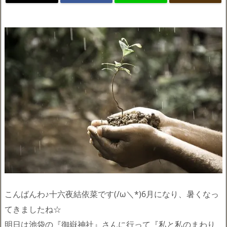
こんばんわ♪十六夜結依菜です(/ω＼*)6月になり、暑くなっ
てきましたね☆
明日は池袋の『御嶽神社』さんに行って『私と私のまわり