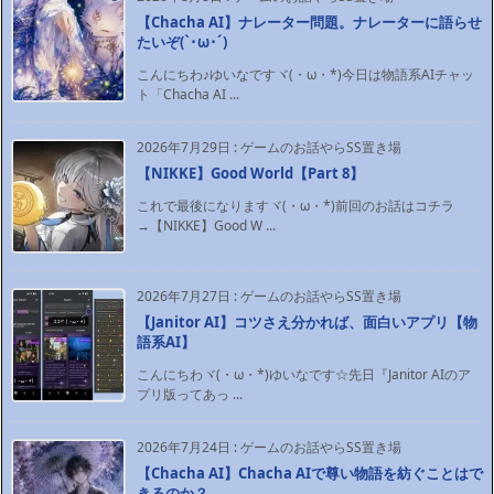
【Chacha AI】ナレーター問題。ナレーターに語らせ
たいぞ(`･ω･´)ゞ
こんにちわ♪ゆいなですヾ(・ω・*)今日は物語系AIチャッ
ト「Chacha AI ...
2026年7月29日
:
ゲームのお話やらSS置き場
【NIKKE】Good World【Part 8】
これで最後になりますヾ(・ω・*)前回のお話はコチラ
→【NIKKE】Good W ...
2026年7月27日
:
ゲームのお話やらSS置き場
【Janitor AI】コツさえ分かれば、面白いアプリ【物
語系AI】
こんにちわヾ(・ω・*)ゆいなです☆先日『Janitor AIのア
プリ版ってあっ ...
2026年7月24日
:
ゲームのお話やらSS置き場
【Chacha AI】Chacha AIで尊い物語を紡ぐことはで
きるのか？