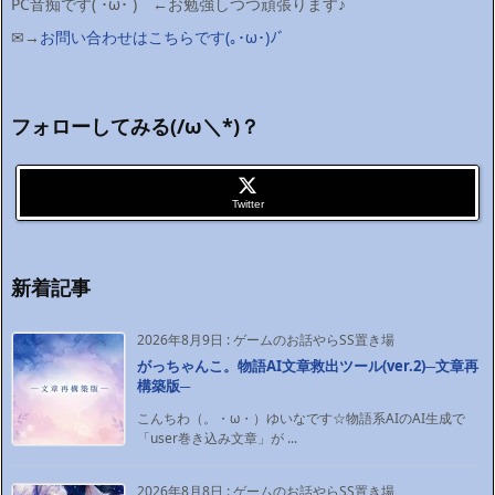
PC音痴です(`･ω･´)ゞ←お勉強しつつ頑張ります♪
✉→
お問い合わせはこちらです(｡･ω･)ﾉﾞ
フォローしてみる(/ω＼*)？
Twitter
新着記事
2026年8月9日
:
ゲームのお話やらSS置き場
がっちゃんこ。物語AI文章救出ツール(ver.2)─文章再
構築版─
こんちわ（。・ω・）ゆいなです☆物語系AIのAI生成で
「user巻き込み文章」が ...
2026年8月8日
:
ゲームのお話やらSS置き場