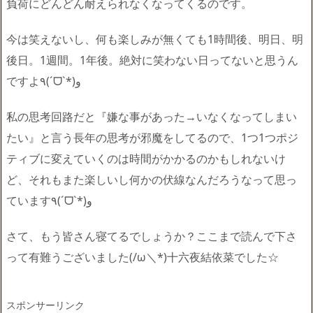
負荷にどんどん耐えられなくなってくるのです。
今は笑えないし、何も楽しみが無くても1時間後、明日、明
後日。1週間。1年後。絶対に笑わない日ってないと思うん
ですよ٩(ˊᗜˋ*)و
私の思考回路だと『嫌な事があった→いなくなってしまい
たい』と言う長年の思考が邪魔をしてるので、1つ1つポジ
ティブに変えていくのは時間がかかるのかもしれないけ
ど、それもまた楽しいし何かの伏線なんだろうなって思っ
ています٩(ˊᗜˋ*)و
さて、もう皆さん寝てるでしょうか？ここまで読んで下さ
って有難うございました(/ω＼*)十六夜結依菜でした☆
スポンサーリンク