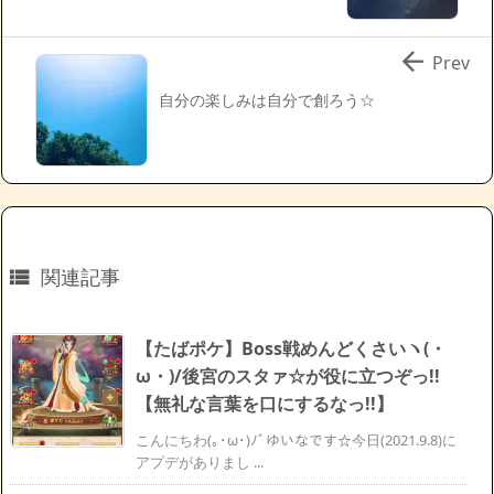

Prev
自分の楽しみは自分で創ろう☆
関連記事

【たばポケ】Boss戦めんどくさいヽ(・
ω・)/後宮のスタァ☆が役に立つぞっ!!
【無礼な言葉を口にするなっ!!】
こんにちわ(｡･ω･)ﾉﾞゆいなです☆今日(2021.9.8)に
アプデがありまし ...