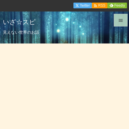

Twitter
Feedly
RSS
いざ☆スピ


見えない世界のお話
メニュ

サイド

前へ

次へ

検索