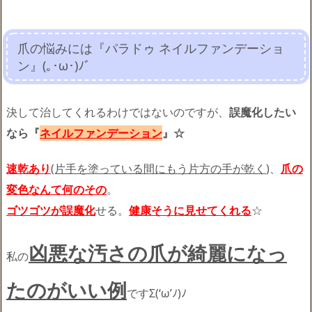
爪の悩みには『パラドゥ ネイルファンデーショ
ン』(｡･ω･)ﾉﾞ
決して治してくれるわけではないのですが、
誤魔化したい
なら『
ネイルファンデーション
』☆
速乾あり
(片手を塗っている間にもう片方の手が乾く
)、
爪の
変色なんて何のその
。
ゴツゴツが誤魔化
せる。
健康そうに見せてくれる
☆
凶悪な汚さの爪が綺麗になっ
私の
たのがいい例
ですΣ(‘ω’ﾉ)ﾉ