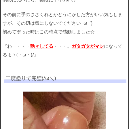
その前に手のささくれとかどうにかした方がいい気もしま
すが、その辺は気にしないでください|ω･`)
初めて塗った時はこの時点で感動しました☆
『わー・・・
艶々してる
・・・。
ガタガタがマシ
になって
るよヽ(・ω・)/』
二度塗りで完璧(/ω＼)