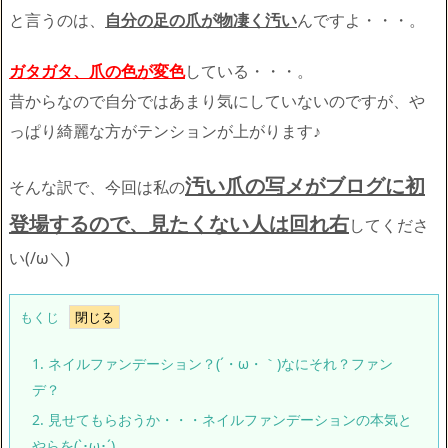
と言うのは、
自分の足の爪が物凄く汚い
んですよ・・・。
ガタガタ、爪の色が変色
している・・・。
昔からなので自分ではあまり気にしていないのですが、や
っぱり綺麗な方がテンションが上がります♪
汚い爪の写メがブログに初
そんな訳で、今回は私の
登場するので、見たくない人は回れ右
してくださ
い(/ω＼)
もくじ
1.
ネイルファンデーション？(´・ω・｀)なにそれ？ファン
デ？
2.
見せてもらおうか・・・ネイルファンデーションの本気と
やらを(`･ω･´)ゞ