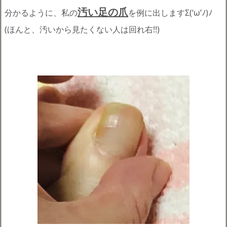
汚い足の爪
分かるように、私の
を例に出しますΣ(‘ω’ﾉ)ﾉ
(ほんと、汚いから見たくない人は回れ右!!)