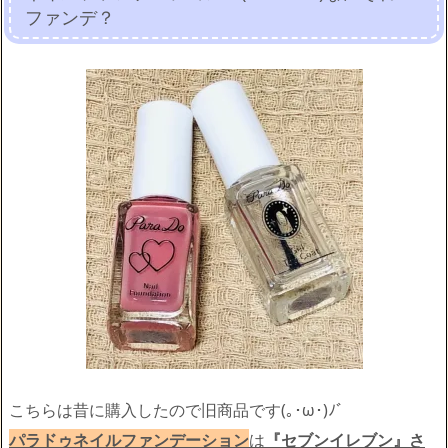
ファンデ？
こちらは昔に購入したので旧商品です(｡･ω･)ﾉﾞ
パラドゥネイルファンデーション
は
『セブンイレブン』さ