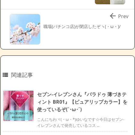

Prev
職場(パチンコ店)が閉店したぞヽ(・ω・)/
関連記事

セブン-イレブンさん『パラドゥ 薄づきテ
ィント BR01』【ピュアリップカラー】を
使っているぞ(`･ω･´)ゞ
こんにちわヾ(・ω・*)ゆいなです☆今日はセブン-
イレブンさんで発売しているコス ...