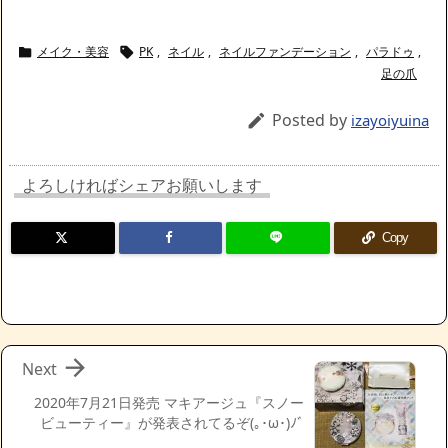
メイク・美容
PK
,
ネイル
,
ネイルファンデーション
,
パラドゥ
,


足の爪
Posted by

izayoiyuina
よろしければシェアお願いします
Copy

Next
2020年7月21日発売 マキアージュ『スノー
ビューティー』が発表されてるぞ(｡･ω･)ﾉﾞ