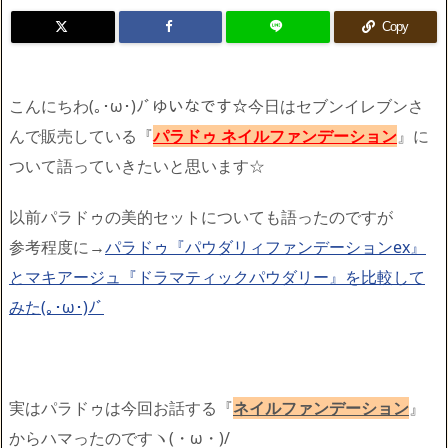
Copy
こんにちわ(｡･ω･)ﾉﾞゆいなです☆今日はセブンイレブンさ
んで販売している『
パラドゥ ネイルファンデーション
』に
ついて語っていきたいと思います☆
以前パラドゥの美的セットについても語ったのですが
参考程度に→
パラドゥ『パウダリィファンデーションex』
とマキアージュ『ドラマティックパウダリー』を比較して
みた(｡･ω･)ﾉﾞ
実はパラドゥは今回お話する『
ネイルファンデーション
』
からハマったのですヽ(・ω・)/