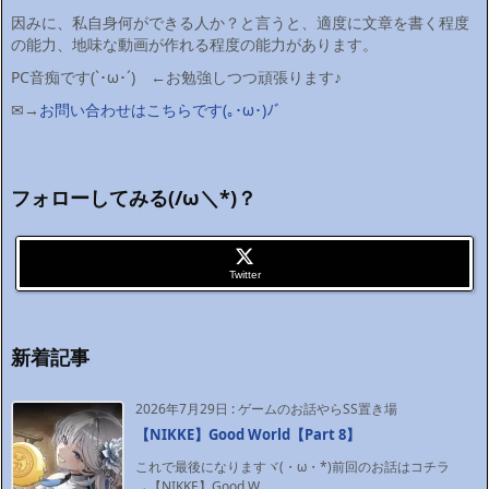
因みに、私自身何ができる人か？と言うと、適度に文章を書く程度
の能力、地味な動画が作れる程度の能力があります。
PC音痴です(`･ω･´)ゞ←お勉強しつつ頑張ります♪
✉→
お問い合わせはこちらです(｡･ω･)ﾉﾞ
フォローしてみる(/ω＼*)？
Twitter
新着記事
2026年7月29日
:
ゲームのお話やらSS置き場
【NIKKE】Good World【Part 8】
これで最後になりますヾ(・ω・*)前回のお話はコチラ
→【NIKKE】Good W ...