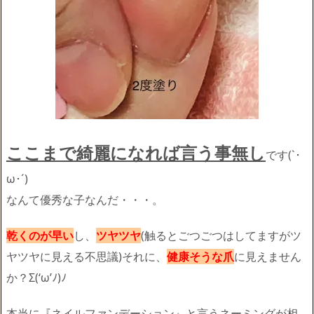
ここまで綺麗になれば言う事無し
です(`･
ω･´)ゞ
なんて優秀な子なんだ・・・。
乾くのが早い
し、
ツヤツヤ
(触るとごつごつはしてますがツ
ヤツヤに見える不思議)それに、
健康そうな爪
に見えません
か？Σ(‘ω’ﾉ)ﾉ
本当に『ネイルファンデーション』と言うネーミングが相