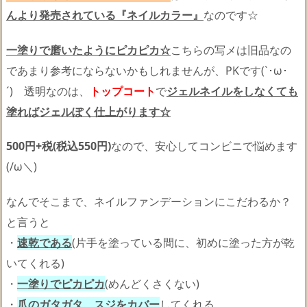
んより発売されている『ネイルカラー』
なのです☆
一塗りで磨いたようにピカピカ☆
こちらの写メは旧品なの
であまり参考にならないかもしれませんが、PKです(`･ω･
´)ゞ透明なのは、
トップコート
で
ジェルネイルをしなくても
塗ればジェルぽく仕上がります☆
500円+税(税込550円)
なので、安心してコンビニで悩めます
(/ω＼)
なんでそこまで、ネイルファンデーションにこだわるか？
と言うと
・
速乾である
(片手を塗っている間に、初めに塗った方が乾
いてくれる)
・
一塗りでピカピカ
(めんどくさくない)
・
爪のガタガタ、スジをカバー
してくれる