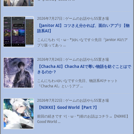
2026年7月27日
:
ゲームのお話やらSS置き場
【Janitor AI】コツさえ分かれば、面白いアプリ【物
語系AI】
こんにちわヾ(・ω・*)ゆいなです☆先日『Janitor AIのア
プリ版ってあっ ...
2026年7月24日
:
ゲームのお話やらSS置き場
【Chacha AI】Chacha AIで尊い物語を紡ぐことはで
きるのか？
こんにちわ♪ゆいなです☆先日、物語系AIチャット
『Chacha AI』というアプ ...
2026年7月22日
:
ゲームのお話やらSS置き場
【NIKKE】Good World【Part 7】
前回の続きですヾ(・ω・*)前のお話はコチラ→【NIKKE】
Good World ...