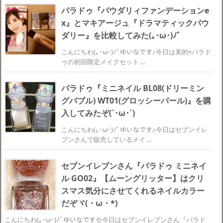
パラドゥ『パウダリィファンデーションe
x』とマキアージュ『ドラマティックパウ
ダリー』を比較してみた(｡･ω･)ﾉﾞ
こんにちわ(｡･ω･)ﾉﾞゆいなです♪今日は美的×パラド
ゥの初回限定メイクセット ...
パラドゥ『ミニネイル BL08(ドリーミン
グバブル) WT01(グロッシーパール)』を購
入してみたぞ(`･ω･´)ゞ
こんにちわ(｡･ω･)ﾉﾞゆいなです♪今日はセブンイレ
ブンさんで販売しているメイ ...
セブンイレブンさん『パラドゥ ミニネイ
ル GO02』【ムーングリッター】はクリ
スマス気分にさせてくれるネイルカラー
だぞヾ(・ω・*)
こんにちわ(｡･ω･)ﾉﾞゆいなです☆今日はセブンイレブンさん『パラド