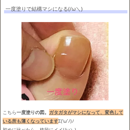
一度塗りで結構マシになる(/ω＼)
こちら
一度塗りの図。
ガタガタがマシになって、変色して
いる所も薄くなっています
Σ(‘ω’ﾉ)ﾉ
初めに比べたら、格段にイイ(/ω＼)