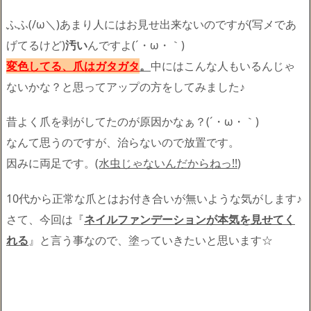
ふふ(/ω＼)あまり人にはお見せ出来ないのですが(写メであ
げてるけど)
汚い
んですよ(´・ω・｀)
変色してる、爪はガタガタ
。
中にはこんな人もいるんじゃ
ないかな？と思ってアップの方をしてみました♪
昔よく爪を剥がしてたのが原因かなぁ？(´・ω・｀)
なんて思うのですが、治らないので放置です。
因みに両足です。
(水虫じゃないんだからねっ!!
)
10代から正常な爪とはお付き合いが無いような気がします♪
さて、今回は『
ネイルファンデーションが本気を見せてく
れる
』と言う事なので、塗っていきたいと思います☆