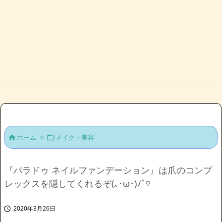
ホーム
>
メイク・美容


『パラドゥ ネイルファンデーション』は爪のコンプ
レックスを隠してくれるぞ(｡･ω･)ﾉﾞ♡
2020年3月26日
