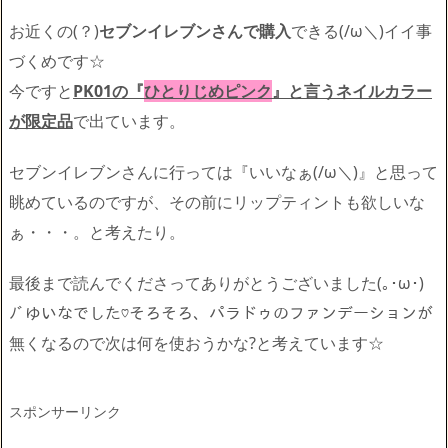
お近くの(？)
セブンイレブンさんで購入
できる(/ω＼)イイ事
づくめです☆
今ですと
PK01の『
ひとりじめピンク
』と言うネイルカラー
が限定品
で出ています。
セブンイレブンさんに行っては『いいなぁ(/ω＼)』と思って
眺めているのですが、その前にリップティントも欲しいな
ぁ・・・。と考えたり。
最後まで読んでくださってありがとうございました(｡･ω･)
ﾉﾞゆいなでした♡そろそろ、パラドゥのファンデーションが
無くなるので次は何を使おうかな?と考えています☆
スポンサーリンク