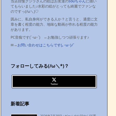
当店自慢クジラさんの絵はお友達の
souちゃん
に描い
てもらいました♪水彩の絵がとっても綺麗でファンな
のですっ(/ω＼)♡
因みに、私自身何ができる人か？と言うと、適度に文
章を書く程度の能力、地味な動画が作れる程度の能力
があります。
PC音痴です(`･ω･´)ゞ←お勉強しつつ頑張ります♪
✉→
お問い合わせはこちらです(｡･ω･)ﾉﾞ
フォローしてみる(/ω＼*)？
Twitter
新着記事
2026年7月29日
:
ゲームのお話やらSS置