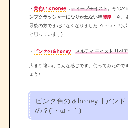
・
黄色い＆honey
→
ディープモイスト
。その名
ンプクラッシャーになりかねない程
濃厚
。今、
最後の方でまた出なくなりましたヾ(・ω・＊)
と思っています)
・
ピンクの＆honey
→
メルティ モイスト リペア
大きな違いはこんな感じです。使ってみたので
ょう♪
ピンク色の＆honey【アン
の？(´・ω・｀)