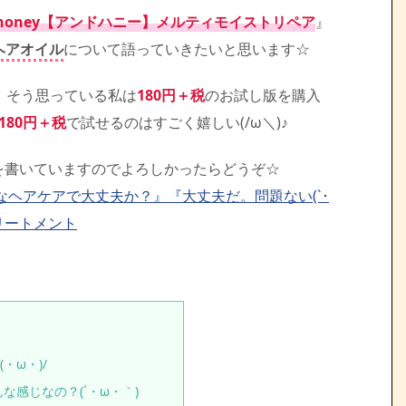
 honey【アンドハニー】メルティモイストリペア
』
ヘアオイル
について語っていきたいと思います☆
･´)ゞそう思っている私は
180円＋税
のお試し版を購入
180円＋税
で試せるのはすごく嬉しい(/ω＼)♪
事を書いていますのでよろしかったらどうぞ☆
んなヘアケアで大丈夫か？』『大丈夫だ。問題ない(`･
リートメント
・ω・)/
な感じなの？(´・ω・｀)