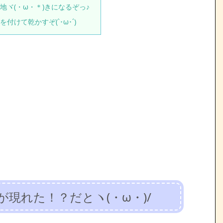
地ヾ(・ω・＊)きになるぞっ♪
を付けて乾かすぞ(`･ω･´)ゞ
が現れた！？だとヽ(・ω・)/