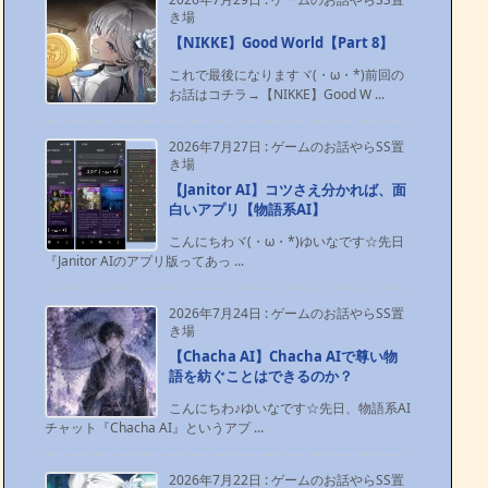
き場
【NIKKE】Good World【Part 8】
これで最後になりますヾ(・ω・*)前回の
お話はコチラ→【NIKKE】Good W ...
2026年7月27日
:
ゲームのお話やらSS置
き場
【Janitor AI】コツさえ分かれば、面
白いアプリ【物語系AI】
こんにちわヾ(・ω・*)ゆいなです☆先日
『Janitor AIのアプリ版ってあっ ...
2026年7月24日
:
ゲームのお話やらSS置
き場
【Chacha AI】Chacha AIで尊い物
語を紡ぐことはできるのか？
こんにちわ♪ゆいなです☆先日、物語系AI
チャット『Chacha AI』というアプ ...
2026年7月22日
:
ゲームのお話やらSS置