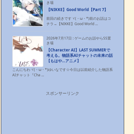
き場
【NIKKE】Good World【Part 7】
前回の続きですヾ(・ω・*)前のお話はコ
チラ→【NIKKE】Good World ...
2026年7月17日
:
ゲームのお話やらSS置
き場
【Character AI】LAST SUMMERで
考える。物語系AIチャットの未来の話
【もはや…アニメ】
こんにちわヾ(・ω・*)ゆいなです☆今日は以前紹介した物語系
AIチャット『Cha ...
スポンサーリンク