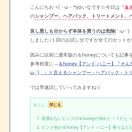
こんにちわヾ(・ω・*)ゆいなです☆今日は『
＆
の
シャンプー、ヘアパック、トリートメント、
良し悪しも分からず本体を買うのは危険
(`･ω
しました♪１回のお試し分ですが全てのセットが
因みに以前に通常版の＆honeyについても記
参考程度に→
＆honey【アンド ハニー】『そ
ω･´)ゞ』と言えるシャンプー・ヘアパック・ト
では早速試していってみますね☆
もくじ
1.
見慣れないピンクの＆honeyが現れた！？だとヽ(
2.
ピンク色の＆honey【アンド ハニー】香りはどん