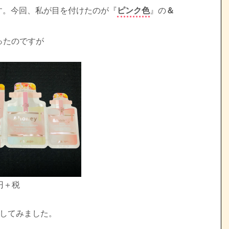
です。今回、私が目を付けたのが『
ピンク色
』の
＆
ったのですが
円＋税
してみました。