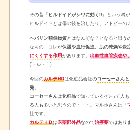
その昔『
ヒルドイドがシワに効く!!
』という噂が
ヒルドイドとは傷の後を治したり、アトピーの
ヘパリン類似物質
とはなんぞな？となると思う
なもの。コレが
保湿や血行促進。肌の乾燥や炎
にくくする作用
があります。
出血性血管疾患や
(´・ω・｀)
今回の
カルテHD
は化粧品会社の
コーセーさんと
発
。
コーセーさん
は
化粧品
で知っているぞ♪って人
る人も多いと思うので・・・。マルホさんは『
社です。
カルテＨＤ
は
医薬部外品
なので
治療薬
ではあり