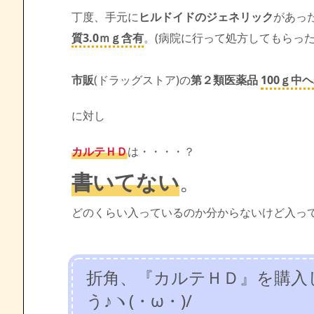
丁度、手元に
ヒルドイドのジェネリック
があっ
質3.0ｍｇ含有
。(病院に行って処方してもらった
市販
(ドラッグストア)の
第２類医薬品
100ｇ中
に対し
カルテＨＤ
は・・・・？
書いてない
。
どのくらい入っているのか分からないけど入ってい
折角、『カルテＨＤ』を購入
う♪ヽ(・ω・)/