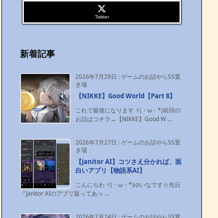
Twitter
新着記事
2026年7月29日
:
ゲームのお話やらSS置
き場
【NIKKE】Good World【Part 8】
これで最後になりますヾ(・ω・*)前回の
お話はコチラ→【NIKKE】Good W ...
2026年7月27日
:
ゲームのお話やらSS置
き場
【Janitor AI】コツさえ分かれば、面
白いアプリ【物語系AI】
こんにちわヾ(・ω・*)ゆいなです☆先日
『Janitor AIのアプリ版ってあっ ...
2026年7月24日
:
ゲームのお話やらSS置