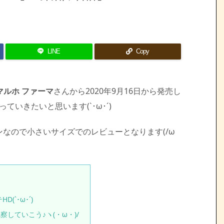
LINE
Copy
マルホ ファーマ
さんから2020年9月16日から発売し
ていきたいと思います(`･ω･´)ゞ
なので小さいサイズでのレビューとなります(/ω
`･ω･´)ゞ
していこう♪ヽ(・ω・)/