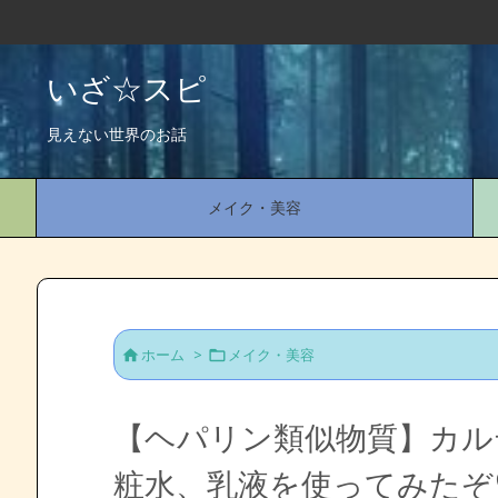
いざ☆スピ
見えない世界のお話
メイク・美容
ホーム
>
メイク・美容


【ヘパリン類似物質】カル
粧水、乳液を使ってみたぞ