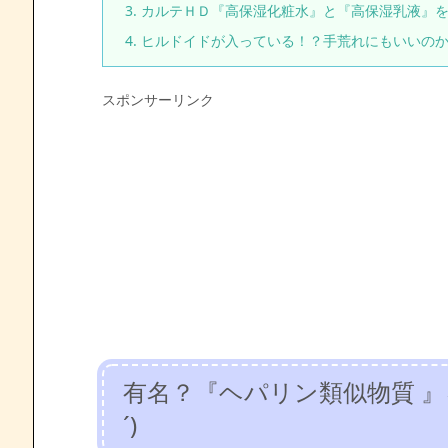
3.
カルテＨＤ『高保湿化粧水』と『高保湿乳液』を使っ
4.
ヒルドイドが入っている！？手荒れにもいいのか(*
スポンサーリンク
有名？『ヘパリン類似物質 』を
´)ゞ