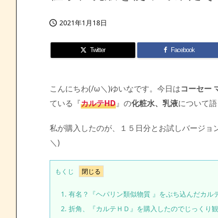
2021年1月18日

Twitter
Facebook
こんにちわ(/ω＼)ゆいなです。今日は
コーセー 
ている『
カルテHD
』の
化粧水、乳液
について語っ
私が購入したのが、１５日分とお試しバージョン
＼)
もくじ
1.
有名？『ヘパリン類似物質 』をぶち込んだカルテHD(
2.
折角、『カルテＨＤ』を購入したのでじっくり観察