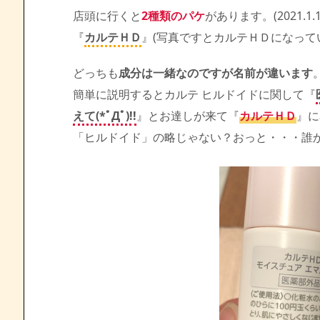
店頭に行くと
2種類のパケ
があります。(2021.1
『
カルテＨＤ
』(写真ですとカルテＨＤになって
どっちも
成分は一緒なのですが名前が違います
簡単に説明するとカルテ ヒルドイドに関して『
えて(*ﾟДﾟ)!!
』とお達しが来て『
カルテＨＤ
』に
「ヒルドイド」の略じゃない？おっと・・・誰か