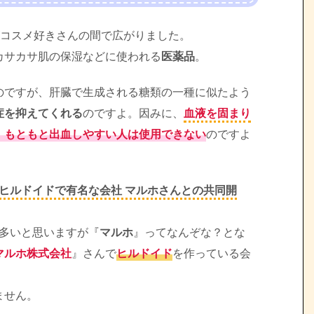
コスメ好きさんの間で広がりました。
カサカサ肌の保湿などに使われる
医薬品
。
のですが、肝臓で生成される糖類の一種に似たよう
症を抑えてくれる
のですよ。因みに、
血液を固まり
、もともと出血しやすい人は使用できない
のですよ
ヒルドイドで有名な会社 マルホさんとの共同開
も多いと思いますが『
マルホ
』ってなんぞな？とな
マルホ株式会社
』さんで
ヒルドイド
を作っている会
ません。