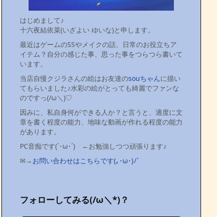
はじめまして♪
十六夜結依菜(いざよい ゆいな)と申します。
最近はゲームのSSやメイクの話、日常のお役立ちア
イテム？自分の感じた事、思った事をつらつら書いて
います。
当店自慢クジラさんの絵はお友達の
souちゃん
に描い
てもらいました♪水彩の絵がとっても綺麗でファンな
のですっ(/ω＼)♡
因みに、私自身何ができる人か？と言うと、適度に文
章を書く程度の能力、地味な動画が作れる程度の能力
があります。
PC音痴です(`･ω･´)ゞ←お勉強しつつ頑張ります♪
✉→
お問い合わせはこちらです(｡･ω･)ﾉﾞ
フォローしてみる(/ω＼*)？