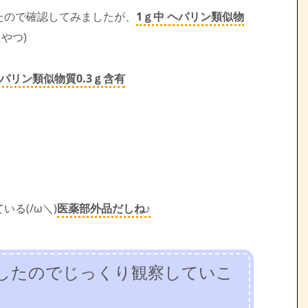
たので確認してみましたが、
1ｇ中 ヘパリン類似物
やつ)
ヘパリン類似物質0.3ｇ含有
る(/ω＼)
医薬部外品だしね♪
したのでじっくり観察していこ