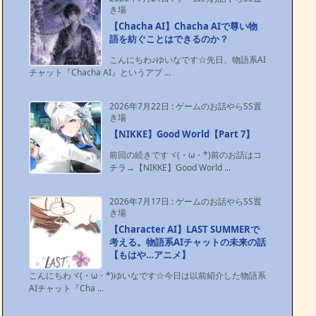
き場
【Chacha AI】Chacha AIで尊い物
語を紡ぐことはできるのか？
こんにちわ♪ゆいなです☆先日、物語系AI
チャット『Chacha AI』というアプ ...
2026年7月22日
:
ゲームのお話やらSS置
き場
【NIKKE】Good World【Part 7】
前回の続きですヾ(・ω・*)前のお話はコ
チラ→【NIKKE】Good World ...
2026年7月17日
:
ゲームのお話やらSS置
き場
【Character AI】LAST SUMMERで
考える。物語系AIチャットの未来の話
【もはや…アニメ】
こんにちわヾ(・ω・*)ゆいなです☆今日は以前紹介した物語系
AIチャット『Cha ...