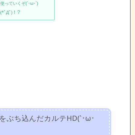
ていくぞ(`･ω･´)ゞ
ﾟДﾟ)！？
ぶち込んだカルテHD(`･ω･