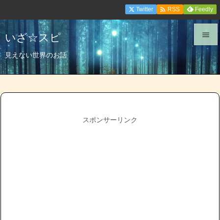

Twitter
Feedly
RSS
いざ☆スピ


見えない世界のお話
メニュ

サイド

前へ
スポンサーリンク

次へ

検索