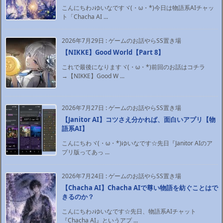
こんにちわ♪ゆいなですヾ(・ω・*)今日は物語系AIチャッ
ト「Chacha AI ...
2026年7月29日
:
ゲームのお話やらSS置き場
【NIKKE】Good World【Part 8】
これで最後になりますヾ(・ω・*)前回のお話はコチラ
→【NIKKE】Good W ...
2026年7月27日
:
ゲームのお話やらSS置き場
【Janitor AI】コツさえ分かれば、面白いアプリ【物
語系AI】
こんにちわヾ(・ω・*)ゆいなです☆先日『Janitor AIのア
プリ版ってあっ ...
2026年7月24日
:
ゲームのお話やらSS置き場
【Chacha AI】Chacha AIで尊い物語を紡ぐことはで
きるのか？
こんにちわ♪ゆいなです☆先日、物語系AIチャット
『Chacha AI』というアプ ...