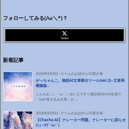
フォローしてみる(/ω＼*)？
Twitter
新着記事
2026年8月9日
:
ゲームのお話やらSS置き場
がっちゃんこ。物語AI文章救出ツール(ver.2)─文章再
構築版─
こんちわ（。・ω・）ゆいなです☆物語系AIのAI生成で
「user巻き込み文章」が ...
2026年8月8日
:
ゲームのお話やらSS置き場
【Chacha AI】ナレーター問題。ナレーターに語らせ
たいぞ(`･ω･´)ゞ